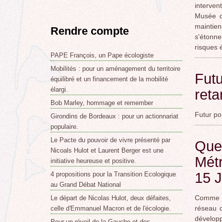
interven
Musée d
maintie
Rendre compte
s'étonn
risques 
PAPE François, un Pape écologiste
Mobilités : pour un aménagement du territoire
Futu
équilibré et un financement de la mobilité
élargi.
ret
Bob Marley, hommage et remember
Futur po
Girondins de Bordeaux : pour un actionnariat
populaire.
Le Pacte du pouvoir de vivre présenté par
Que
Nicoals Hulot et Laurent Berger est une
Métr
initiative heureuse et positive.
15 J
4 propositions pour la Transition Ecologique
au Grand Débat National
Comme l’
Le départ de Nicolas Hulot, deux défaites,
réseau d
celle d'Emmanuel Macron et de l'écologie.
dévelop
Pour un réveil de la Gauche et des