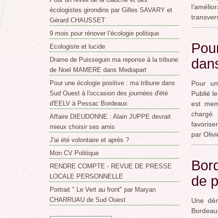
l’améli
écologistes girondins par Gilles SAVARY et
transver
Gérard CHAUSSET
9 mois pour rénover l’écologie politique
Pour
Ecologiste et lucide
dans
Drame de Puisseguin ma reponse á la tribune
de Noel MAMERE dans Mediapart
Pour un
Pour une écologie positive : ma tribune dans
Publié l
Sud Ouest à l'occasion des journées d'été
est mem
d'EELV à Pessac Bordeaux
chargé 
Affaire DIEUDONNE : Alain JUPPE devrait
favorise
mieux choisir ses amis
par Oliv
J'ai été volontaire et après ?
Mon CV Politique
Bor
RENDRE COMPTE - REVUE DE PRESSE
LOCALE PERSONNELLE
de 
Portrait " Le Vert au front" par Maryan
CHARRUAU de Sud Ouest
Une dém
Bordea