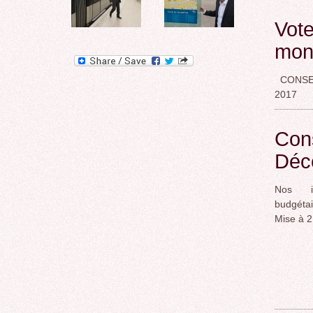
Vote
mon 
CONSEIL
2017
Con
Déce
Nos int
budgéta
Mise à 2