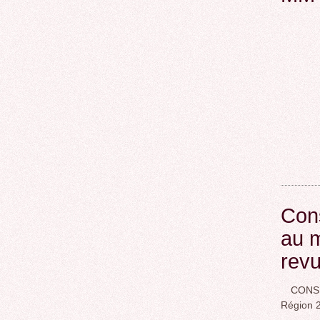
Cons
au m
rev
CONSEI
Région 2