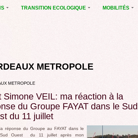
NS
TRANSITION ECOLOGIQUE
MOBILITÉS
ES 2014
RUBRIQUE EN
VOIRIE DOMAIN
CHANTIER
PUBLIC À MÉRI
ENTALES
LA LUTTE CONTRE
LE TRAMWAY R
L’AFFICHAGE
L'AÉROPORT D
ES 2020
PUBLICITAIRE
BORDEAUX
MÉRIGNAC :
 EN
AGENDA 21
INAUGURATION
ET A
RDEAUX METROPOLE
REVUE DE PRE
R
BIODIVERSITE,
ENVIRONNEMENT,
POLITIQUE CYC
URBANISME
AUX METROPOLE
MARCHE
GRAND
 Simone VEIL: ma réaction à la
CONTOURNEME
onse du Groupe FAYAT dans le Sud
BORDEAUX
t du 11 juillet
TRAMWAY, RER
METROPOLITAIN
TRANSPORT
 la réponse du Groupe au FAYAT dans le
COLLECTIF
l Sud Ouest du 11 juillet après mon