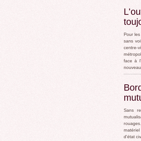
L'o
touj
Pour les
sans vo
centre-vi
métropol
face à l
nouveau 
Bord
mutu
Sans re
mutualis
rouages.
matériel
d'état c