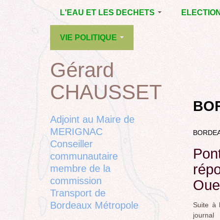
Jump
L'EAU ET LES DECHETS
ELECTIO
to
navigation
ECONOMIE D’EAU,
MUNICIPAL
VIE POLITIQUE
SAGE, SÉCHERESSE
DÉPARTEM
LA GESTION DES
L’ACTION POLITIQUE À
2015
Gérard
Back
DECHETS
MÉRIGNAC
MUNICIPAL
to
CONTRAT DE L'EAU,
BORDEAUX
CHAUSSET
top
RUBRIQUE
Back
POLLUTIONS
METROPOLE
CHANTIER 
to
BO
DIVERSES
EMPLOI, SOLIDARITES
COMPLETE
top
Adjoint au Maire de
ELECTIONS,
MERIGNAC
BORDE
RUBRIQUES
Conseiller
DIVERSES, PETITES
Pont
PHRASES..
communautaire
rép
membre de la
commission
Oues
Transport de
Bordeaux Métropole
Suite à
journa