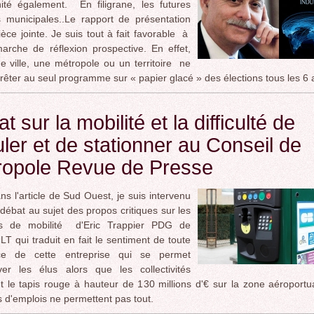
ité également. En filigrane, les futures
s municipales..Le rapport de présentation
ièce jointe. Je suis tout à fait favorable à
arche de réflexion prospective. En effet,
e ville, une métropole ou un territoire ne
rrêter au seul programme sur « papier glacé » des élections tous les 6 
t sur la mobilité et la difficulté de
uler et de stationner au Conseil de
ropole Revue de Presse
s l'article de Sud Ouest, je suis intervenu
débat au sujet des propos critiques sur les
ltés de mobilité d'Eric Trappier PDG de
 qui traduit en fait le sentiment de toute
ce de cette entreprise qui se permet
iver les élus alors que les collectivités
t le tapis rouge à hauteur de 130 millions d'€ sur la zone aéroportu
s d'emplois ne permettent pas tout.