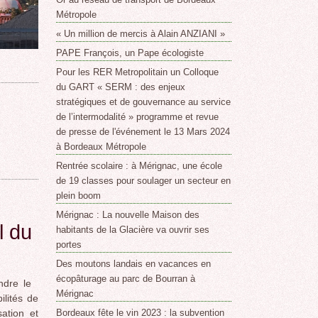
Métropole
« Un million de mercis à Alain ANZIANI »
PAPE François, un Pape écologiste
Pour les RER Metropolitain un Colloque
du GART « SERM : des enjeux
stratégiques et de gouvernance au service
n
de l’intermodalité » programme et revue
de presse de l'événement le 13 Mars 2024
à Bordeaux Métropole
Rentrée scolaire : à Mérignac, une école
de 19 classes pour soulager un secteur en
plein boom
Mérignac : La nouvelle Maison des
l du
habitants de la Glacière va ouvrir ses
portes
Des moutons landais en vacances en
écopâturage au parc de Bourran à
ndre le
Mérignac
lités de
ation et
Bordeaux fête le vin 2023 : la subvention