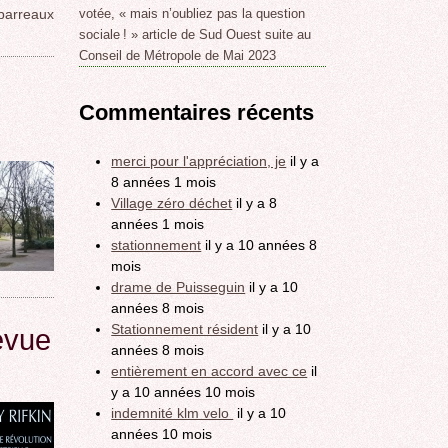
barreaux
votée, « mais n’oubliez pas la question
sociale ! » article de Sud Ouest suite au
Conseil de Métropole de Mai 2023
Commentaires récents
merci pour l'appréciation, je
il y a
8 années 1 mois
Village zéro déchet
il y a 8
années 1 mois
stationnement
il y a 10 années 8
mois
drame de Puisseguin
il y a 10
années 8 mois
Stationnement résident
il y a 10
evue
années 8 mois
entièrement en accord avec ce
il
y a 10 années 10 mois
indemnité klm velo
il y a 10
années 10 mois