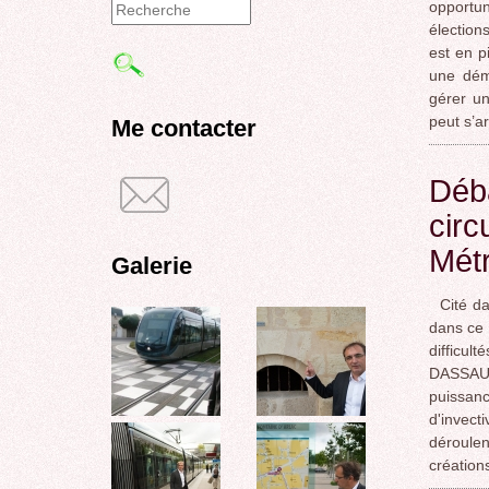
opportun
élection
Formulaire
est en p
de
une ​dém
gérer un
recherche
peut s’a
Me contacter
Déba
circ
Mét
Galerie
Cité dan
dans ce 
difficu
DASSAULT
puissan
d'invect
déroulen
création