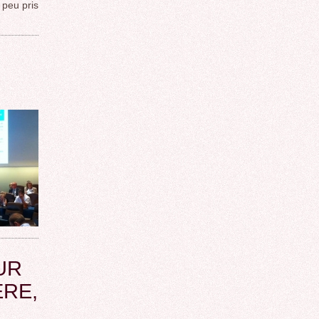
 peu pris
UR
ERE,