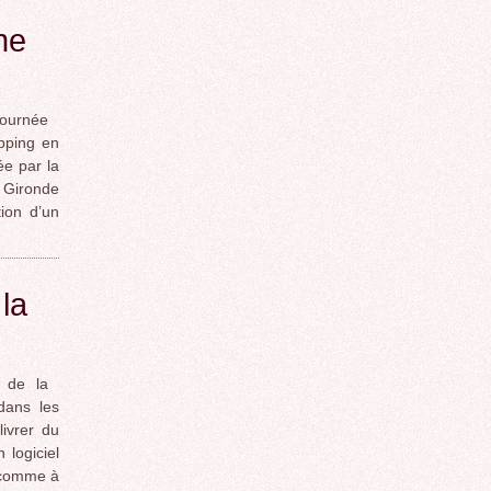
he
journée
pping en
ée par la
a Gironde
tion d’un
la
é de la
dans les
ivrer du
 logiciel
s comme à