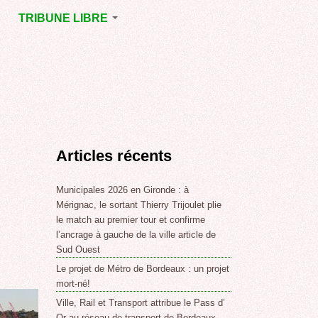
TRIBUNE LIBRE
E
MÉRIGNAC
GNAC
POINT DE VUE
EJOINT
E
,
Articles récents
SSE
LABLE,
Municipales 2026 en Gironde : à
Mérignac, le sortant Thierry Trijoulet plie
le match au premier tour et confirme
NT DE
l’ancrage à gauche de la ville article de
Sud Ouest
Le projet de Métro de Bordeaux : un projet
,
mort-né!
Ville, Rail et Transport attribue le Pass d’
Or au réseau de transport de Bordeaux