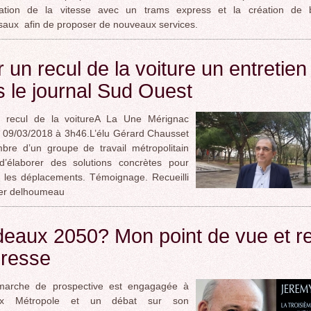
oration de la vitesse avec un trams express et la création de 
saux afin de proposer de nouveaux services.
 un recul de la voiture un entretien
 le journal Sud Ouest
 recul de la voitureA La Une Mérignac
e 09/03/2018 à 3h46.L’élu Gérard Chausset
bre d’un groupe de travail métropolitain
d’élaborer des solutions concrètes pour
r les déplacements. Témoignage. Recueilli
ier delhoumeau
deaux 2050? Mon point de vue et r
presse
arche de prospective est engagagée à
ux Métropole et un débat sur son