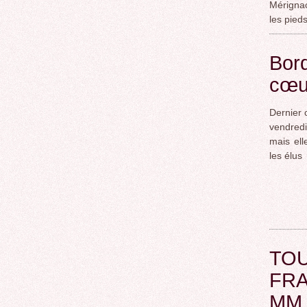
Mérignac
les pieds
Bord
cœu
Dernier 
vendred
mais ell
les élus
TOU
FRA
MM 