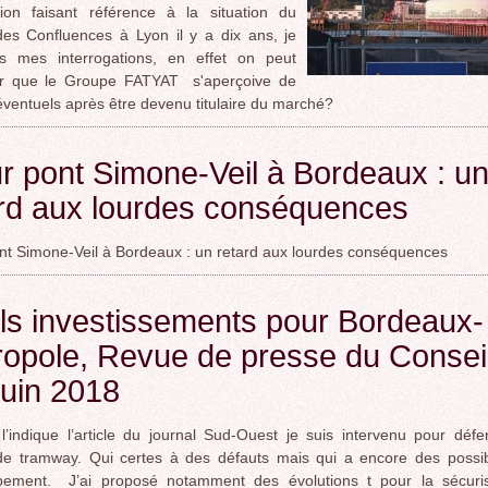
tion faisant référence à la situation du
ROCADE VDO
es Confluences à Lyon il y a dix ans, je
ns mes interrogations, en effet on peut
er que le Groupe FATYAT s'aperçoive de
éventuels après être devenu titulaire du marché?
r pont Simone-Veil à Bordeaux : u
ard aux lourdes conséquences
nt Simone-Veil à Bordeaux : un retard aux lourdes conséquences
ls investissements pour Bordeaux-
opole, Revue de presse du Consei
uin 2018
indique l’article du journal Sud-Ouest je suis intervenu pour défe
e tramway. Qui certes à des défauts mais qui a encore des possibi
pement. J’ai proposé notamment des évolutions t pour la sécuris