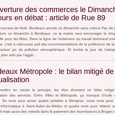
uverture des commerces le Dimanc
ours en débat : article de Rue 89
 courses de Noël, Bordeaux annule un dimanche sans voiture Pas de 
iture ce dimanche à Bordeaux, où la mairie veut encourager le sho
lle pour les fêtes. Dans la ligne de l’extension du travail dominical vot
e, c’est à rebrousse poil des recommandations de la préfecture de l
’actuel pic de pollution atmosphérique. Et tombe le jour de l’adop
plan vélo par l’agglo…
eaux Métropole : le bilan mitigé de 
alisation
mettre en cause le principe, les élus dressent un bilan mitig
ation des services. Entre Villes et Métropole, ça manque d’huile 
 Six mois pour poser quatre potelets à Mérignac, onze mois pour l
 informatique à Saint-Aubin-du-Médoc et quatre mois pour obtenir un
ivil mais aussi des retards dans le paiement des fournisseurs à Bruge