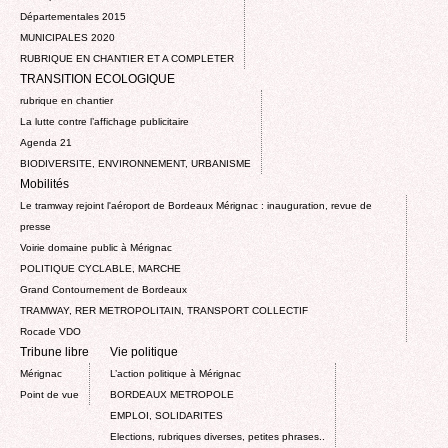
Départementales 2015
MUNICIPALES 2020
RUBRIQUE EN CHANTIER ET A COMPLETER
TRANSITION ECOLOGIQUE
rubrique en chantier
La lutte contre l’affichage publicitaire
Agenda 21
BIODIVERSITE, ENVIRONNEMENT, URBANISME
Mobilités
Le tramway rejoint l'aéroport de Bordeaux Mérignac : inauguration, revue de
presse
Voirie domaine public à Mérignac
POLITIQUE CYCLABLE, MARCHE
Grand Contournement de Bordeaux
TRAMWAY, RER METROPOLITAIN, TRANSPORT COLLECTIF
Rocade VDO
Tribune libre
Vie politique
Mérignac
L’action politique à Mérignac
Point de vue
BORDEAUX METROPOLE
EMPLOI, SOLIDARITES
Elections, rubriques diverses, petites phrases..