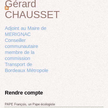
Gérard
Pages
CHAUSSET
Back
to
top
Adjoint au Maire de
MERIGNAC
Conseiller
communautaire
membre de la
commission
Transport de
Bordeaux Métropole
Rendre compte
PAPE François, un Pape écologiste