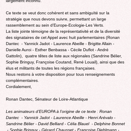
largement inconnu.
Ce texte se veut donc cohérent et sans ambiguïté sur la
stratégie que nous devons suivre, permettant un large
rassemblement au sein d’Europe-Ecologie-Les Verts.
La liste jointe témoigne de la représentativité et de la diversité
des signataires de cet Appel avec huit parlementaires (Ronan
Dantec  - Yannick Jadot - Laurence Abeille - Brigitte Allain -
Danielle Auroi - Esther Benbassa - Cécile Duflot - André
Gattolin), quatre têtes de liste aux régionales (Sandrine Bélier,
Sophie Bringuy, Françoise Coutand, René Louail), ainsi que des
élus et militants de toutes les régions françaises.
Nous restons à votre disposition pour tous renseignements
complémentaires.
Cordialement,
Ronan Dantec, Sénateur de Loire-Atlantique
Les animateurs d’EUROPA à l’origine de ce texte : Ronan
Dantec  - Yannick Jadot - Laurence Abeille - Henri Arévalo - 
Sandrine Bélier - David Belliard - Célia Blauel  - Delphine Bonnet
 - Sophie Bringuy - Gérard Chausset - Françoise Diehlmann -