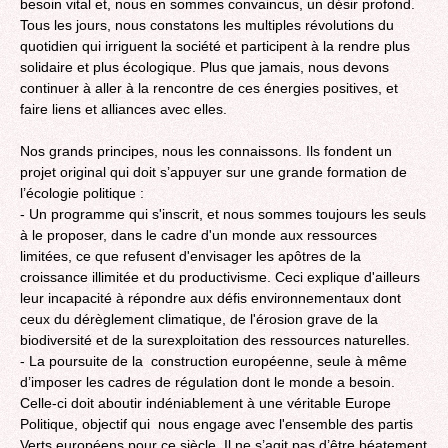
besoin vital et, nous en sommes convaincus, un désir profond.
Tous les jours, nous constatons les multiples révolutions du
quotidien qui irriguent la société et participent à la rendre plus
solidaire et plus écologique. Plus que jamais, nous devons
continuer à aller à la rencontre de ces énergies positives, et
faire liens et alliances avec elles.
Nos grands principes, nous les connaissons. Ils fondent un
projet original qui doit s’appuyer sur une grande formation de
l’écologie politique :
- Un programme qui s'inscrit, et nous sommes toujours les seuls
à le proposer, dans le cadre d'un monde aux ressources
limitées, ce que refusent d'envisager les apôtres de la
croissance illimitée et du productivisme. Ceci explique d'ailleurs
leur incapacité à répondre aux défis environnementaux dont
ceux du dérèglement climatique, de l'érosion grave de la
biodiversité et de la surexploitation des ressources naturelles.
- La poursuite de la construction européenne, seule à même
d’imposer les cadres de régulation dont le monde a besoin.
Celle-ci doit aboutir indéniablement à une véritable Europe
Politique, objectif qui nous engage avec l'ensemble des partis
Verts européens pour ce siècle. Il ne s’agit pas d’être béatement