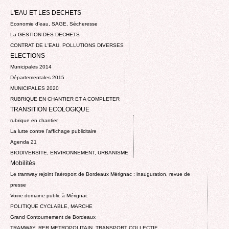
L'EAU ET LES DECHETS
Economie d’eau, SAGE, Sécheresse
La GESTION DES DECHETS
CONTRAT DE L'EAU, POLLUTIONS DIVERSES
ELECTIONS
Municipales 2014
Départementales 2015
MUNICIPALES 2020
RUBRIQUE EN CHANTIER ET A COMPLETER
TRANSITION ECOLOGIQUE
rubrique en chantier
La lutte contre l’affichage publicitaire
Agenda 21
BIODIVERSITE, ENVIRONNEMENT, URBANISME
Mobilités
Le tramway rejoint l'aéroport de Bordeaux Mérignac : inauguration, revue de
presse
Voirie domaine public à Mérignac
POLITIQUE CYCLABLE, MARCHE
Grand Contournement de Bordeaux
TRAMWAY, RER METROPOLITAIN, TRANSPORT COLLECTIF