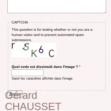
CAPTCHA
This question is for testing whether or not you are a
human visitor and to prevent automated spam
submissions.
Quel code est dissimulé dans l'image ?
*
Saisir les caractères affichés dans l'image.
Gérard
CHAUSSET
Back
to