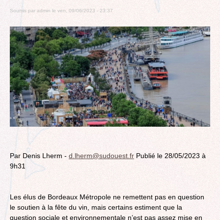
Soumis par
admin
le
ven, 09/06/2023 - 23:37
Par Denis Lherm -
d.lherm@sudouest.fr
Publié le 28/05/2023 à
9h31
Les élus de Bordeaux Métropole ne remettent pas en question
le soutien à la fête du vin, mais certains estiment que la
question sociale et environnementale n’est pas assez mise en