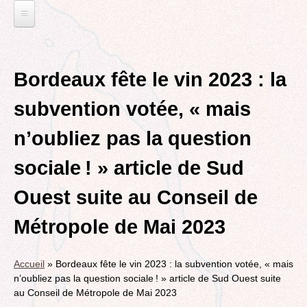
Jump
to
navigation
L'EAU ET LES DECHETS
Back
ECONOMIE D’EAU, SAGE, SÉCHERESSE
ELECTIONS
to
Bordeaux fête le vin 2023 : la
top
LA GESTION DES DECHETS
MUNICIPALES 2014
TRANSITION ECOLOGIQUE
subvention votée, « mais
CONTRAT DE L'EAU, POLLUTIONS DIVERSES
DÉPARTEMENTALES 2015
RUBRIQUE EN CHANTIER
MOBILITÉS
n’oubliez pas la question
MUNICIPALES 2020
LA LUTTE CONTRE L’AFFICHAGE
VOIRIE DOMAINE PUBLIC À MÉRIGNAC
TRIBUNE LIBRE
RUBRIQUE EN CHANTIER ET A COMPLETER
PUBLICITAIRE
sociale ! » article de Sud
LE TRAMWAY REJOINT L'AÉROPORT DE
AGENDA 21
MÉRIGNAC
VIE POLITIQUE
BORDEAUX MÉRIGNAC : INAUGURATION,
Ouest suite au Conseil de
BIODIVERSITE, ENVIRONNEMENT, URBANISME
REVUE DE PRESSE
POINT DE VUE
L’ACTION POLITIQUE À MÉRIGNAC
Métropole de Mai 2023
POLITIQUE CYCLABLE, MARCHE
BORDEAUX METROPOLE
GRAND CONTOURNEMENT DE BORDEAUX
EMPLOI, SOLIDARITES
Accueil
»
Bordeaux fête le vin 2023 : la subvention votée, « mais
TRAMWAY, RER METROPOLITAIN, TRANSPORT
ELECTIONS, RUBRIQUES DIVERSES, PETITES
n’oubliez pas la question sociale ! » article de Sud Ouest suite
COLLECTIF
PHRASES..
au Conseil de Métropole de Mai 2023
ROCADE VDO