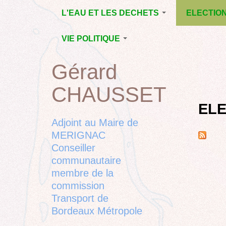
Jump
L'EAU ET LES DECHETS
ELECTIO
to
navigation
ECONOMIE D’EAU,
MUNICIPAL
VIE POLITIQUE
SAGE, SÉCHERESSE
DÉPARTEM
LA GESTION DES
L’ACTION POLITIQUE À
2015
Gérard
Back
DECHETS
MÉRIGNAC
MUNICIPAL
to
CONTRAT DE L'EAU,
BORDEAUX
CHAUSSET
top
RUBRIQUE
Back
POLLUTIONS
METROPOLE
CHANTIER 
to
EL
DIVERSES
EMPLOI, SOLIDARITES
COMPLETE
top
Adjoint au Maire de
ELECTIONS,
MERIGNAC
RUBRIQUES
Conseiller
DIVERSES, PETITES
PHRASES..
communautaire
membre de la
commission
Transport de
Bordeaux Métropole