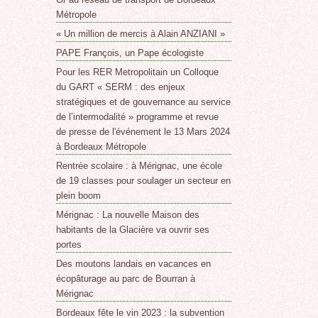
Métropole
« Un million de mercis à Alain ANZIANI »
PAPE François, un Pape écologiste
Pour les RER Metropolitain un Colloque
du GART « SERM : des enjeux
stratégiques et de gouvernance au service
de l’intermodalité » programme et revue
de presse de l'événement le 13 Mars 2024
à Bordeaux Métropole
Rentrée scolaire : à Mérignac, une école
de 19 classes pour soulager un secteur en
plein boom
Mérignac : La nouvelle Maison des
habitants de la Glacière va ouvrir ses
portes
Des moutons landais en vacances en
écopâturage au parc de Bourran à
Mérignac
Bordeaux fête le vin 2023 : la subvention