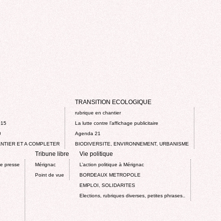
TRANSITION ECOLOGIQUE
rubrique en chantier
015
La lutte contre l’affichage publicitaire
0
Agenda 21
NTIER ET A COMPLETER
BIODIVERSITE, ENVIRONNEMENT, URBANISME
Tribune libre
Vie politique
de presse
Mérignac
L’action politique à Mérignac
Point de vue
BORDEAUX METROPOLE
EMPLOI, SOLIDARITES
Elections, rubriques diverses, petites phrases..