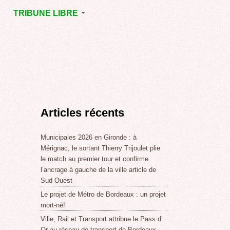
TRIBUNE LIBRE
E
MÉRIGNAC
GNAC
POINT DE VUE
EJOINT
E
,
Articles récents
SSE
LABLE,
Municipales 2026 en Gironde : à
Mérignac, le sortant Thierry Trijoulet plie
le match au premier tour et confirme
NT DE
l’ancrage à gauche de la ville article de
Sud Ouest
Le projet de Métro de Bordeaux : un projet
,
mort-né!
Ville, Rail et Transport attribue le Pass d’
Or au réseau de transport de Bordeaux