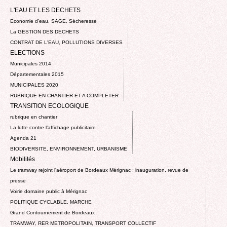
L'EAU ET LES DECHETS
Economie d’eau, SAGE, Sécheresse
La GESTION DES DECHETS
CONTRAT DE L'EAU, POLLUTIONS DIVERSES
ELECTIONS
Municipales 2014
Départementales 2015
MUNICIPALES 2020
RUBRIQUE EN CHANTIER ET A COMPLETER
TRANSITION ECOLOGIQUE
rubrique en chantier
La lutte contre l’affichage publicitaire
Agenda 21
BIODIVERSITE, ENVIRONNEMENT, URBANISME
Mobilités
Le tramway rejoint l'aéroport de Bordeaux Mérignac : inauguration, revue de
presse
Voirie domaine public à Mérignac
POLITIQUE CYCLABLE, MARCHE
Grand Contournement de Bordeaux
TRAMWAY, RER METROPOLITAIN, TRANSPORT COLLECTIF