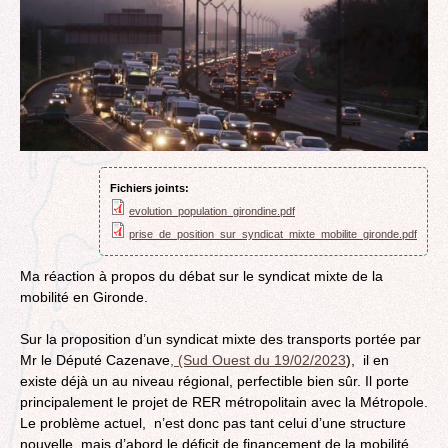
Fichiers joints:
evolution_population_girondine.pdf
prise_de_position_sur_syndicat_mixte_mobilite_gironde.pdf
Ma réaction à propos du débat sur le syndicat mixte de la
mobilité en Gironde.
Sur la proposition d’un syndicat mixte des transports portée par
Mr le Député Cazenave
, (Sud Ouest du 19/02/2023
), il en
existe déjà un au niveau régional, perfectible bien sûr. Il porte
principalement le projet de RER métropolitain avec la Métropole.
Le problème actuel,​ ​ n’est donc pas tant celui d’une structure
nouvelle, mais d’abord le déficit de financement de la mobilité.