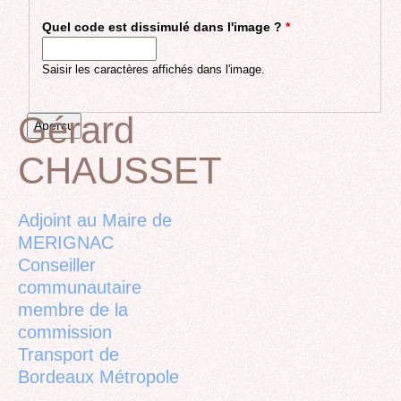
Quel code est dissimulé dans l'image ?
*
Saisir les caractères affichés dans l'image.
Gérard
CHAUSSET
Back
to
top
Adjoint au Maire de
MERIGNAC
Conseiller
communautaire
membre de la
commission
Transport de
Bordeaux Métropole