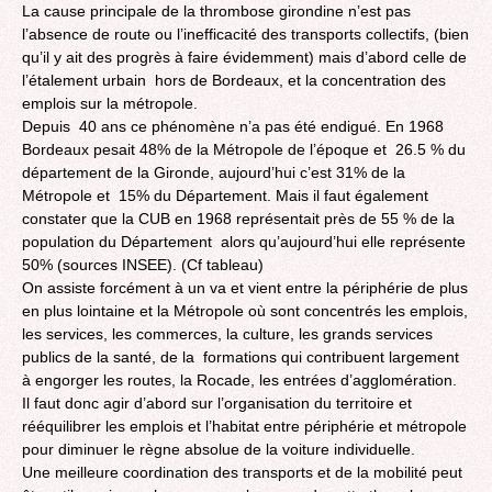
La cause principale de la thrombose girondine n’est pas
l’absence de route ou l’inefficacité des transports collectifs, (bien
qu’il y ait des progrès à faire évidemment) mais d’abord celle de
l’étalement urbain hors de Bordeaux, et la concentration des
emplois sur la métropole.
Depuis 40 ans ce phénomène n’a pas été endigué. En 1968
Bordeaux pesait 48% de la Métropole de l’époque et 26.5 % du
département de la Gironde, aujourd’hui c’est 31% de la
Métropole et 15% du Département. Mais il faut également
constater que la CUB en 1968 représentait près de 55 % de la
population du Département alors qu’aujourd’hui elle représente
50% (sources INSEE). (Cf tableau)
On assiste forcément à un va et vient entre la périphérie de plus
en plus lointaine et la Métropole où sont concentrés les emplois,
les services, les commerces, la culture, les grands services
publics de la santé, de la formations qui contribuent largement
à engorger les routes, la Rocade, les entrées d’agglomération.
Il faut donc agir d’abord sur l’organisation du territoire et
rééquilibrer les emplois et l’habitat entre périphérie et métropole
pour diminuer le règne absolue de la voiture individuelle.
Une meilleure coordination des transports et de la mobilité peut