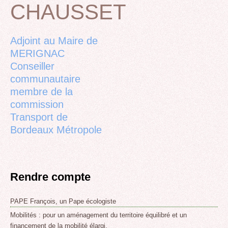
CHAUSSET
Back
to
top
Adjoint au Maire de
MERIGNAC
Conseiller
communautaire
membre de la
commission
Transport de
Bordeaux Métropole
Rendre compte
PAPE François, un Pape écologiste
Mobilités : pour un aménagement du territoire équilibré et un
financement de la mobilité élargi.