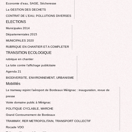
Economie d’eau, SAGE, Sécheresse
La GESTION DES DECHETS
CONTRAT DE L'EAU, POLLUTIONS DIVERSES
ELECTIONS
Municipales 2014
Départementales 2015
MUNICIPALES 2020
RUBRIQUE EN CHANTIER ET A COMPLETER
TRANSITION ECOLOGIQUE
rubrique en chantier
La lutte contre l’affichage publicitaire
Agenda 21
BIODIVERSITE, ENVIRONNEMENT, URBANISME
Mobilités
Le tramway rejoint l'aéroport de Bordeaux Mérignac : inauguration, revue de
presse
Voirie domaine public à Mérignac
POLITIQUE CYCLABLE, MARCHE
Grand Contournement de Bordeaux
TRAMWAY, RER METROPOLITAIN, TRANSPORT COLLECTIF
Rocade VDO