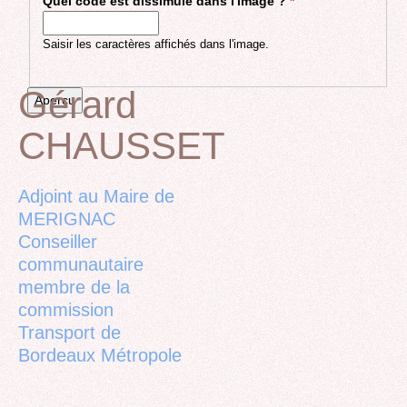
Quel code est dissimulé dans l'image ?
*
Saisir les caractères affichés dans l'image.
Gérard
CHAUSSET
Back
to
top
Adjoint au Maire de
MERIGNAC
Conseiller
communautaire
membre de la
commission
Transport de
Bordeaux Métropole