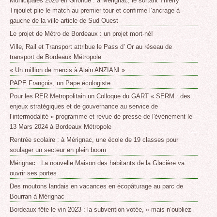
Municipales 2026 en Gironde : à Mérignac, le sortant Thierry
Trijoulet plie le match au premier tour et confirme l’ancrage à
gauche de la ville article de Sud Ouest
Le projet de Métro de Bordeaux : un projet mort-né!
Ville, Rail et Transport attribue le Pass d’ Or au réseau de
transport de Bordeaux Métropole
« Un million de mercis à Alain ANZIANI »
PAPE François, un Pape écologiste
Pour les RER Metropolitain un Colloque du GART « SERM : des
enjeux stratégiques et de gouvernance au service de
l’intermodalité » programme et revue de presse de l'événement le
13 Mars 2024 à Bordeaux Métropole
Rentrée scolaire : à Mérignac, une école de 19 classes pour
soulager un secteur en plein boom
Mérignac : La nouvelle Maison des habitants de la Glacière va
ouvrir ses portes
Des moutons landais en vacances en écopâturage au parc de
Bourran à Mérignac
Bordeaux fête le vin 2023 : la subvention votée, « mais n’oubliez