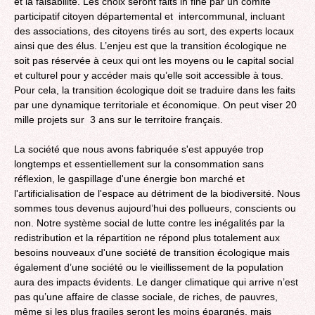
et la faisabilité. Les choix seront faits in fine par un comité
participatif citoyen départemental et intercommunal, incluant
des associations, des citoyens tirés au sort, des experts locaux
ainsi que des élus. L’enjeu est que la transition écologique ne
soit pas réservée à ceux qui ont les moyens ou le capital social
et culturel pour y accéder mais qu’elle soit accessible à tous.
Pour cela, la transition écologique doit se traduire dans les faits
par une dynamique territoriale et économique. On peut viser 20
mille projets sur 3 ans sur le territoire français.
La société que nous avons fabriquée s'est appuyée trop
longtemps et essentiellement sur la consommation sans
réflexion, le gaspillage d'une énergie bon marché et
l'artificialisation de l'espace au détriment de la biodiversité. Nous
sommes tous devenus aujourd’hui des pollueurs, conscients ou
non. Notre système social de lutte contre les inégalités par la
redistribution et la répartition ne répond plus totalement aux
besoins nouveaux d'une société de transition écologique mais
également d’une société ou le vieillissement de la population
aura des impacts évidents. Le danger climatique qui arrive n’est
pas qu’une affaire de classe sociale, de riches, de pauvres,
même si les plus fragiles seront les moins épargnés, mais