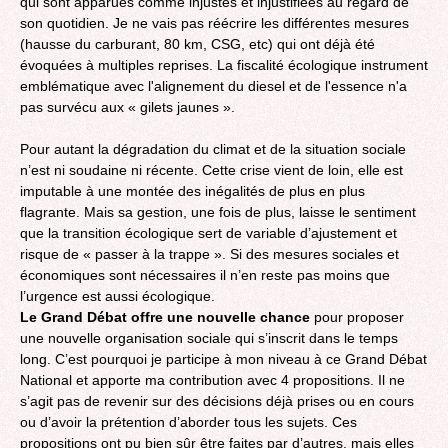
qui sont apparues comme injustes et injustifiées au regard de
son quotidien. Je ne vais pas réécrire les différentes mesures
(hausse du carburant, 80 km, CSG, etc) qui ont déjà été
évoquées à multiples reprises. La fiscalité écologique instrument
emblématique avec l'alignement du diesel et de l'essence n'a
pas survécu aux « gilets jaunes ».
Pour autant la dégradation du climat et de la situation sociale
n’est ni soudaine ni récente. Cette crise vient de loin, elle est
imputable à une montée des inégalités de plus en plus
flagrante. Mais sa gestion, une fois de plus, laisse le sentiment
que la transition écologique sert de variable d’ajustement et
risque de « passer à la trappe ». Si des mesures sociales et
économiques sont nécessaires il n’en reste pas moins que
l’urgence est aussi écologique.
Le Grand Débat offre une nouvelle chance
pour proposer
une nouvelle organisation sociale qui s’inscrit dans le temps
long. C’est pourquoi je participe à mon niveau à ce Grand Débat
National et apporte ma contribution avec 4 propositions. Il ne
s’agit pas de revenir sur des décisions déjà prises ou en cours
ou d’avoir la prétention d’aborder tous les sujets. Ces
propositions ont pu bien sûr être faites par d’autres, mais elles