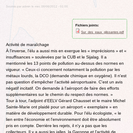
Soumis par
admin
le
mer, 06/06/2012 - 01:00
Fichiers joints:
Sur_des_eaux_glissantes.pdf
Activité de maraîchage
À l'inverse, l'élu a aussi mis en exergue les « imprécisions » et «
insuffisances » soulevées par la CUB et le Sijalag. Il a
mentionné les 13 points de pollution au-dessus des normes en
vigueur. « Ceux-ci concernent notamment la pollution par les
métaux lourds, la DCO (demande chimique en oxygène). Il n'est
pas question d'empêcher l'activité aéroportuaire. C'est un avis
négatif incitatif. On demande à l'aéroport de faire des efforts
supplémentaires sur le chemin du respect des normes. »
Tour à tour, l'adjoint d'EELV Gérard Chausset et le maire Michel
Sainte-Marie ont plaidé pour un aéroport « exemplaire » en
matière de développement durable. Pour l'élu écologiste, « le
lien entre l'économie et l'environnement doit être absolument
pris en compte. Derrière les rejets, il n'y a pas que les
collecteurs. Il y a aussi les jalles, la Garonne et l'activité de