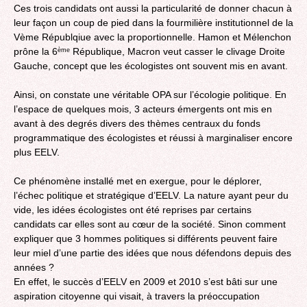
Ces trois candidats ont aussi la particularité de donner chacun à
leur façon un coup de pied dans la fourmilière institutionnel de la
Vème Républqiue avec la proportionnelle. Hamon et Mélenchon
prône la 6
République, Macron veut casser le clivage Droite
ème
Gauche, concept que les écologistes ont souvent mis en avant.
Ainsi, on constate une véritable OPA sur l’écologie politique. En
l’espace de quelques mois, 3 acteurs émergents ont mis en
avant à des degrés divers des thèmes centraux‎ du fonds
programmatique des écologistes et réussi à marginaliser encore
plus EELV.
Ce phénomène installé met en exergue, pour le déplorer,
l’échec politique et stratégique d’EELV. La nature ayant peur du
vide, les idées écologistes ont été reprises par certains
candidats car elles sont au cœur de la société. Sinon comment
expliquer que 3 hommes politiques si différents peuvent faire
leur miel d’une partie des idées que nous défendons depuis des
années ?
En effet, le succès d’EELV en 2009 et 2010 s’est bâti sur une
aspiration citoyenne qui visait, à travers la préoccupation