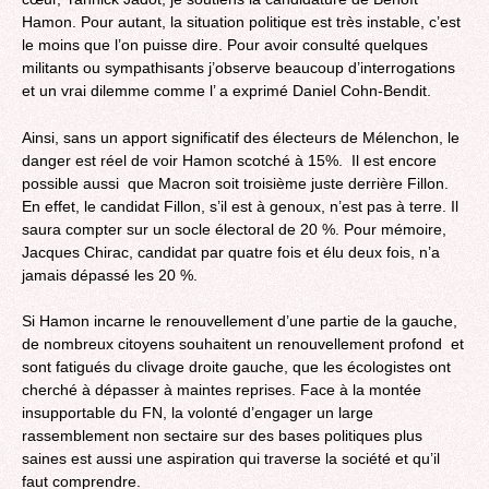
Hamon. Pour autant, la situation politique est très instable, c’est
le moins que l’on puisse dire. Pour avoir consulté quelques
militants ou sympathisants j’observe beaucoup d’interrogations
et un vrai dilemme comme l’ a exprimé Daniel Cohn-Bendit.
Ainsi, sans un apport significatif des électeurs de Mélenchon, le
danger est réel de voir Hamon scotché à 15%. Il est encore
possible aussi que Macron soit troisième juste derrière Fillon.
En effet, le candidat Fillon, s’il est à genoux, n’est pas à terre. Il
saura compter sur un socle électoral de 20 %. Pour mémoire,
Jacques Chirac, candidat par quatre fois et élu deux fois, n’a
jamais dépassé les 20 %.
Si Hamon incarne le renouvellement d’une partie de la gauche,
de nombreux citoyens souhaitent un renouvellement profond et
sont fatigués du clivage droite gauche, que les écologistes ont
cherché à dépasser à maintes reprises. Face à la montée
insupportable du FN, la volonté d’engager un large
rassemblement non sectaire sur des bases politiques plus
saines est aussi une aspiration qui traverse la société et qu’il
faut comprendre.