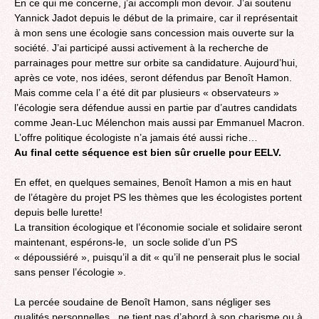
En ce qui me concerne, j’ai accompli mon devoir. J’ai soutenu
Yannick Jadot depuis le début de la primaire, car il représentait
à mon sens une écologie sans concession mais ouverte sur la
société. J’ai participé aussi activement à la recherche de
parrainages pour mettre sur orbite sa candidature. Aujourd’hui,
après ce vote, nos idées, seront défendus par Benoît Hamon.
Mais comme cela l’ a été dit par plusieurs « observateurs »
l’écologie sera défendue aussi en partie par d’autres candidats
comme Jean-Luc Mélenchon mais aussi par Emmanuel Macron.
L’offre politique écologiste n’a jamais été aussi riche…
Au final cette séquence est bien sûr cruelle pour EELV.
En effet, en quelques semaines, Benoît Hamon a mis en haut
de l’étagère du projet PS les thèmes que les écologistes portent
depuis belle lurette!
La transition écologique et l’économie sociale et solidaire seront
maintenant, espérons-le, un socle solide d’un PS
« dépoussiéré », puisqu’il a dit « qu’il ne penserait plus le social
sans penser l’écologie ».
La percée soudaine de Benoît Hamon, sans négliger ses
qualités personnelles, ne tient pas d’abord à son charisme ou à