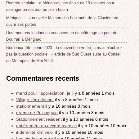
Rentrée scolaire : à Mérignac, une école de 19 classes pour
soulager un secteur en plein boom
Mérignac : La nouvelle Maison des habitants de la Glacière va
ouvrir ses portes
Des moutons landais en vacances en écopâturage au parc de
Bourran à Mérignac
Bordeaux fête le vin 2023 : la subvention votée, « mais n’oubliez
pas la question sociale ! » article de Sud Ouest suite au Conseil
de Métropole de Mai 2023
Commentaires récents
merci pour l'appréciation, je
il y a 8 années 1 mois
Village zéro déchet
il y a 8 années 1 mois
stationnement
il y a 10 années 8 mois
drame de Puisseguin
il y a 10 années 8 mois
Stationnement résident
il y a 10 années 8 mois
entièrement en accord avec ce
il y a 10 années 10 mois
indemnité klm velo
il y a 10 années 10 mois
Les pieds sur terre
il y a 10 années 11 mois