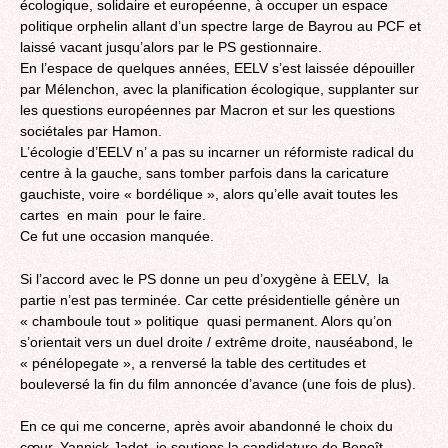
écologique, solidaire et européenne, à occuper un espace
politique orphelin allant d’un spectre large de Bayrou au PCF et
laissé vacant jusqu’alors par le PS gestionnaire.
En l’espace de quelques années, EELV s’est laissée dépouiller
par Mélenchon, avec la planification écologique, supplanter sur
les questions européennes par Macron et sur les questions
sociétales par Hamon.
‎L’écologie d’EELV n’ a pas su incarner un réformiste radical du
centre à la gauche, sans tomber parfois dans la caricature
gauchiste, voire « bordélique », alors qu’elle avait toutes les
cartes en main pour le faire.
Ce fut une occasion manquée.
Si l’accord avec le PS donne un peu d’oxygène à EELV, la
partie n’est pas terminée. Car cette présidentielle génère un
« chamboule tout » politique quasi permanent. Alors qu’on
s’orientait vers un duel droite / extrême droite, nauséabond, le
« pénélopegate », a renversé la table des certitudes et
bouleversé la fin du film annoncée d’avance (une fois de plus).
En ce qui me concerne, après avoir abandonné le choix du
cœur, Yannick Jadot, je soutiens la candidature de Benoît