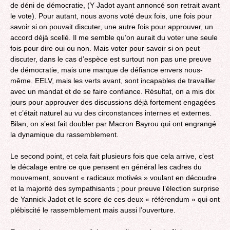
de déni de démocratie, (Y Jadot ayant annoncé son retrait avant
le vote). Pour autant, nous avons voté deux fois, une fois pour
savoir si on pouvait discuter, une autre fois pour approuver, un
accord déjà scellé. Il me semble qu’on aurait du voter une seule
fois pour dire oui ou non. Mais voter pour savoir si on peut
discuter, dans le cas d’espèce est surtout non pas une preuve
de démocratie, mais une marque de défiance envers nous-
même. EELV, mais les verts avant, sont incapables de travailler
avec un mandat et de se faire confiance. Résultat, on a mis dix
jours pour approuver des discussions déjà fortement engagées
et c’était naturel au vu des circonstances internes et externes.
Bilan, on s’est fait doubler par Macron Bayrou qui ont engrangé
la dynamique du rassemblement.
Le second point, et cela fait plusieurs fois que cela arrive, c’est
le décalage entre ce que pensent en général les cadres du
mouvement, souvent « radicaux motivés » voulant en découdre
et la majorité des sympathisants ; pour preuve l’élection surprise
de Yannick Jadot et le score de ces deux « référendum » qui ont
plébiscité le rassemblement mais aussi l’ouverture.