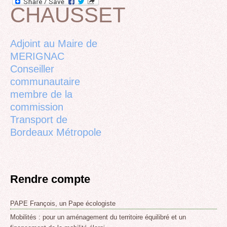
CHAUSSET
Back
to
top
Adjoint au Maire de
MERIGNAC
Conseiller
communautaire
membre de la
commission
Transport de
Bordeaux Métropole
Rendre compte
PAPE François, un Pape écologiste
Mobilités : pour un aménagement du territoire équilibré et un