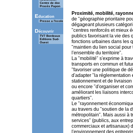
Centre de doc
Procès Papon
Proximité, mobilité, rayon
E
ducation
de "géographie prioritaire po
Presse a l'ecole
dégageant plusieurs catégori
"centres renforcés et mieux 
D
écouvrir
publics favorisant la vie des 
TV7 Bordeaux
Editions Sud-
fonctions urbaines dans les 
Ouest
"maintien du lien social pour
l'ensemble du territoire".
La "mobilité" s'exprime à tra
transports en commun et futur
"favoriser une politique de 
d'adapter "la réglementation 
stationnement et de livraiso
ou encore "d'organiser et com
améliorant les liaisons inte
quartiers".
Le "rayonnement économique"
au travers du "soutien de la 
métropolitain". Mais aussi à 
services" (publics, aux entre
commerciaux et artisanaux) da
l'environnement des entrepri