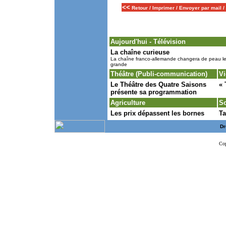
<<
Retour
/
Imprimer
/
Envoyer par mail
/
Aujourd'hui -
Télévision
La chaîne curieuse
La chaîne franco-allemande changera de peau le 3 
grande
Théâtre (Publi-communication)
Vi
Le Théâtre des Quatre Saisons
« 
présente sa programmation
Agriculture
So
Les prix dépassent les bornes
Ta
Dr
Cop