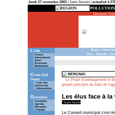
Jeudi 27 novembre 2003
| Saint Séverin |
actualisé à 07
..
REGION
POLLUTION
Decouvrir Sud
SUDOUEST.COM
L
Bearn
-
.
Charente
'info
Gers
-
.
Gironde
-
.
La
France
International
Sport
Economie
Multimedia
C
MERIGNAC
ross Sud
Ouest
--
Le Projet d'aménagement et de
- Liste des
grands principes du futur de l'ag
préinscrits
- Informations
Les élus face à la
G
irondins
Actualités
:
Jacques Ripoche
Agenda
Résultats
L'équipe
Le Conseil municipal s'est ré