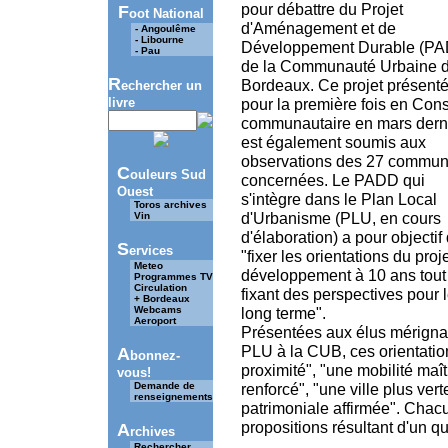
pour débattre du Projet
F
oot National
d'Aménagement et de
- Angoulême
- Libourne
Développement Durable (P
- Pau
de la Communauté Urbaine 
R
Bordeaux. Ce projet présent
echercher un
livre
pour la première fois en Cons
communautaire en mars dern
est également soumis aux
observations des 27 commu
C
ouleurs Sud
concernées. Le PADD qui
Ouest
s'intègre dans le Plan Local
Toros archives
d'Urbanisme (PLU, en cours
Vin
d'élaboration) a pour objectif
S
ervices
"fixer les orientations du proj
Meteo
développement à 10 ans tout
Programmes TV
Circulation
fixant des perspectives pour 
+ Bordeaux
Webcams
long terme".
Aeroport
Présentées aux élus mérignac
PLU à la CUB, ces orientation
A
bonnez-
proximité", "une mobilité ma
vous!
Demande de
renforcé", "une ville plus vert
renseignements
patrimoniale affirmée". Chacu
propositions résultant d'un q
A
rchives
Rechercher