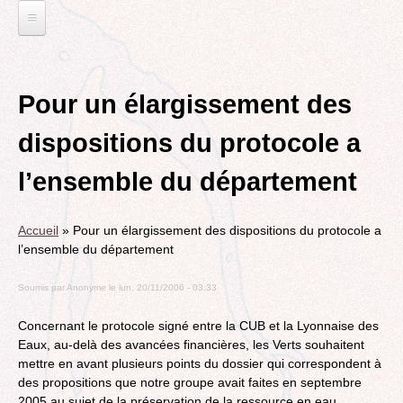
Jump
to
navigation
L'EAU ET LES DECHETS
Back
ECONOMIE D’EAU, SAGE, SÉCHERESSE
ELECTIONS
to
Pour un élargissement des
top
LA GESTION DES DECHETS
MUNICIPALES 2014
TRANSITION ECOLOGIQUE
dispositions du protocole a
CONTRAT DE L'EAU, POLLUTIONS DIVERSES
DÉPARTEMENTALES 2015
RUBRIQUE EN CHANTIER
MOBILITÉS
l’ensemble du département
MUNICIPALES 2020
LA LUTTE CONTRE L’AFFICHAGE
VOIRIE DOMAINE PUBLIC À MÉRIGNAC
TRIBUNE LIBRE
RUBRIQUE EN CHANTIER ET A COMPLETER
PUBLICITAIRE
LE TRAMWAY REJOINT L'AÉROPORT DE
Accueil
»
Pour un élargissement des dispositions du protocole a
AGENDA 21
MÉRIGNAC
VIE POLITIQUE
BORDEAUX MÉRIGNAC : INAUGURATION,
l’ensemble du département
BIODIVERSITE, ENVIRONNEMENT, URBANISME
REVUE DE PRESSE
POINT DE VUE
L’ACTION POLITIQUE À MÉRIGNAC
Soumis par
Anonyme
le
lun, 20/11/2006 - 03:33
POLITIQUE CYCLABLE, MARCHE
BORDEAUX METROPOLE
GRAND CONTOURNEMENT DE BORDEAUX
Concernant le protocole signé entre la CUB et la Lyonnaise des
EMPLOI, SOLIDARITES
Eaux, au-delà des avancées financières, les Verts souhaitent
TRAMWAY, RER METROPOLITAIN, TRANSPORT
ELECTIONS, RUBRIQUES DIVERSES, PETITES
mettre en avant plusieurs points du dossier qui correspondent à
COLLECTIF
PHRASES..
des propositions que notre groupe avait faites en septembre
ROCADE VDO
2005 au sujet de la préservation de la ressource en eau.