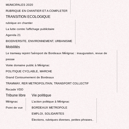
MUNICIPALES 2020
RUBRIQUE EN CHANTIER ET A COMPLETER
TRANSITION ECOLOGIQUE
rubrique en chantier
La lutte contre l’affichage publicitaire
Agenda 21
BIODIVERSITE, ENVIRONNEMENT, URBANISME
Mobilités
Le tramway rejoint l'aéroport de Bordeaux Mérignac : inauguration, revue de
presse
Voirie domaine public à Mérignac
POLITIQUE CYCLABLE, MARCHE
Grand Contournement de Bordeaux
TRAMWAY, RER METROPOLITAIN, TRANSPORT COLLECTIF
Rocade VDO
Tribune libre
Vie politique
Mérignac
L’action politique à Mérignac
Point de vue
BORDEAUX METROPOLE
EMPLOI, SOLIDARITES
Elections, rubriques diverses, petites phrases..