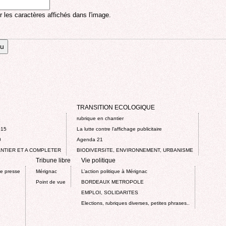
r les caractères affichés dans l'image.
TRANSITION ECOLOGIQUE
rubrique en chantier
015
La lutte contre l’affichage publicitaire
0
Agenda 21
NTIER ET A COMPLETER
BIODIVERSITE, ENVIRONNEMENT, URBANISME
Tribune libre
Vie politique
de presse
Mérignac
L’action politique à Mérignac
Point de vue
BORDEAUX METROPOLE
EMPLOI, SOLIDARITES
Elections, rubriques diverses, petites phrases..