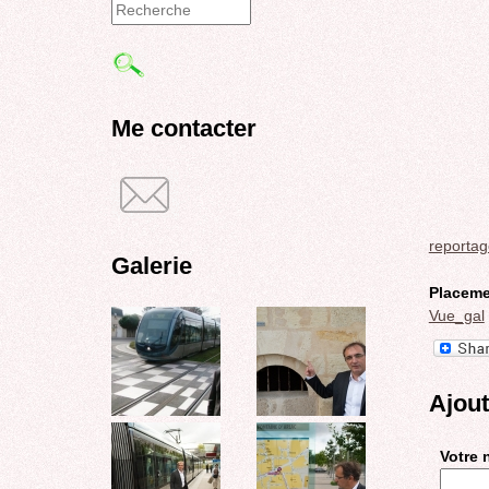
Formulaire
de
recherche
Me contacter
reportag
Galerie
Placeme
Vue_gal
Ajou
Votre