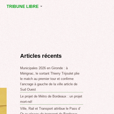
TRIBUNE LIBRE
E
MÉRIGNAC
GNAC
POINT DE VUE
EJOINT
E
,
Articles récents
SSE
LABLE,
Municipales 2026 en Gironde : à
Mérignac, le sortant Thierry Trijoulet plie
le match au premier tour et confirme
NT DE
l’ancrage à gauche de la ville article de
Sud Ouest
Le projet de Métro de Bordeaux : un projet
,
mort-né!
Ville, Rail et Transport attribue le Pass d’
Or au réseau de transport de Bordeaux