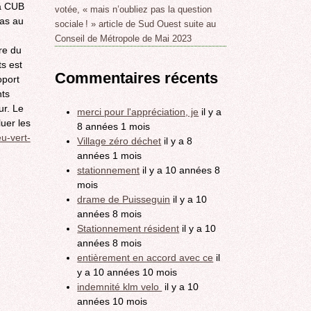
la CUB
votée, « mais n’oubliez pas la question
pas au
sociale ! » article de Sud Ouest suite au
Conseil de Métropole de Mai 2023
re du
s est
Commentaires récents
oport
nts
ur. Le
merci pour l'appréciation, je
il y a
uer les
8 années 1 mois
u-vert-
Village zéro déchet
il y a 8
années 1 mois
stationnement
il y a 10 années 8
mois
drame de Puisseguin
il y a 10
années 8 mois
Stationnement résident
il y a 10
années 8 mois
entièrement en accord avec ce
il
y a 10 années 10 mois
indemnité klm velo
il y a 10
années 10 mois