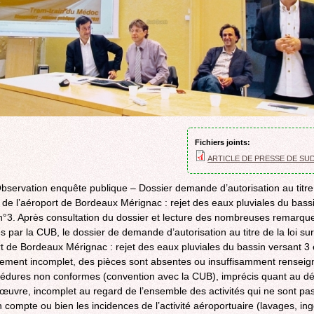
ROCADE VDO
Fichiers joints:
ARTICLE DE PRESSE DE SU
Observation enquête publique – Dossier demande d’autorisation au titre 
u de l’aéroport de Bordeaux Mérignac : rejet des eaux pluviales du bass
n°3. Après consultation du dossier et lecture des nombreuses remarqu
s par la CUB, le dossier de demande d’autorisation au titre de la loi sur
rt de Bordeaux Mérignac : rejet des eaux pluviales du bassin versant 3 
ement incomplet, des pièces sont absentes ou insuffisamment renseig
édures non conformes (convention avec la CUB), imprécis quant au dé
œuvre, incomplet au regard de l’ensemble des activités qui ne sont pas
n compte ou bien les incidences de l’activité aéroportuaire (lavages, ing