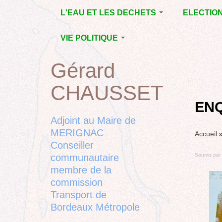
Jump
L'EAU ET LES DECHETS
ELECTIO
to
navigation
ECONOMIE D’EAU,
MUNICIPAL
VIE POLITIQUE
SAGE, SÉCHERESSE
DÉPARTEM
LA GESTION DES
L’ACTION POLITIQUE À
2015
Gérard
Back
DECHETS
MÉRIGNAC
MUNICIPAL
to
CONTRAT DE L'EAU,
BORDEAUX
CHAUSSET
top
RUBRIQUE
Back
POLLUTIONS
METROPOLE
CHANTIER 
to
EN
DIVERSES
EMPLOI, SOLIDARITES
COMPLETE
top
Adjoint au Maire de
ELECTIONS,
MERIGNAC
Accueil
RUBRIQUES
Conseiller
DIVERSES, PETITES
PHRASES..
communautaire
Soumis par
membre de la
commission
Transport de
Bordeaux Métropole