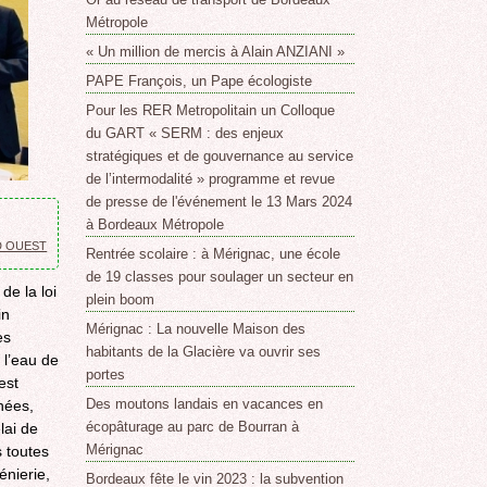
Métropole
« Un million de mercis à Alain ANZIANI »
PAPE François, un Pape écologiste
Pour les RER Metropolitain un Colloque
du GART « SERM : des enjeux
stratégiques et de gouvernance au service
de l’intermodalité » programme et revue
de presse de l'événement le 13 Mars 2024
à Bordeaux Métropole
D OUEST
Rentrée scolaire : à Mérignac, une école
de 19 classes pour soulager un secteur en
de la loi
plein boom
in
Mérignac : La nouvelle Maison des
es
habitants de la Glacière va ouvrir ses
 l’eau de
portes
est
Des moutons landais en vacances en
nées,
écopâturage au parc de Bourran à
lai de
Mérignac
 toutes
énierie,
Bordeaux fête le vin 2023 : la subvention