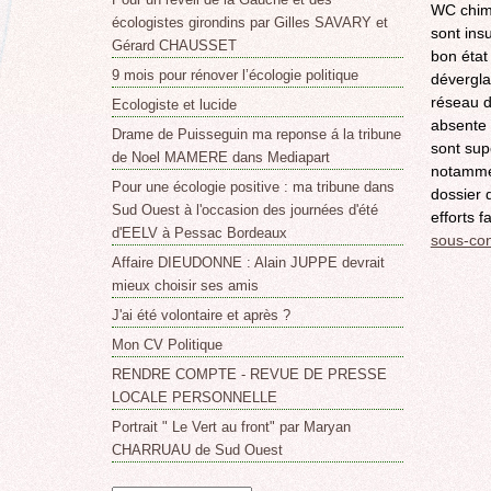
WC chimi
écologistes girondins par Gilles SAVARY et
sont ins
Gérard CHAUSSET
bon état
9 mois pour rénover l’écologie politique
dévergla
réseau d
Ecologiste et lucide
absente 
Drame de Puisseguin ma reponse á la tribune
sont sup
de Noel MAMERE dans Mediapart
notammen
Pour une écologie positive : ma tribune dans
dossier 
Sud Ouest à l'occasion des journées d'été
efforts f
d'EELV à Pessac Bordeaux
sous-co
Affaire DIEUDONNE : Alain JUPPE devrait
mieux choisir ses amis
J'ai été volontaire et après ?
Mon CV Politique
RENDRE COMPTE - REVUE DE PRESSE
LOCALE PERSONNELLE
Portrait " Le Vert au front" par Maryan
CHARRUAU de Sud Ouest