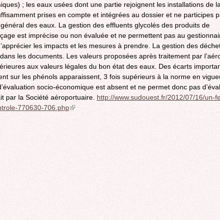
ques) ; les eaux usées dont une partie rejoignent les installations de 
uffisamment prises en compte et intégrées au dossier et ne participes 
 général des eaux. La gestion des effluents glycolés des produits de
çage est imprécise ou non évaluée et ne permettent pas au gestionnai
’apprécier les impacts et les mesures à prendre. La gestion des déchet
dans les documents. Les valeurs proposées après traitement par l’aér
érieures aux valeurs légales du bon état des eaux. Des écarts importa
t sur les phénols apparaissent, 3 fois supérieurs à la norme en vigue
d’évaluation socio-économique est absent et ne permet donc pas d’éval
ait par la Société aéroportuaire.
http://www.sudouest.fr/2012/07/16/un-fe
ntrole-770630-706.php
(link
is
external)