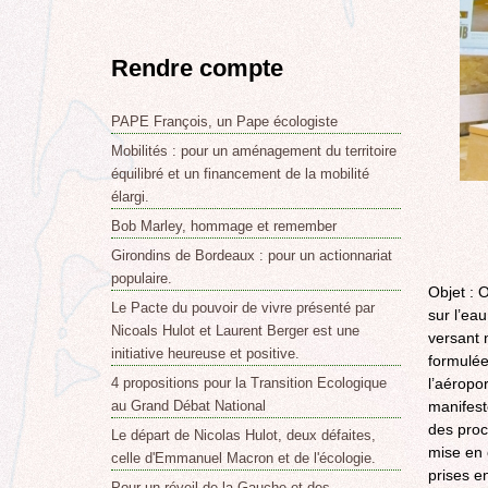
Rendre compte
PAPE François, un Pape écologiste
Mobilités : pour un aménagement du territoire
équilibré et un financement de la mobilité
élargi.
Bob Marley, hommage et remember
Girondins de Bordeaux : pour un actionnariat
populaire.
Objet : 
Le Pacte du pouvoir de vivre présenté par
sur l’ea
Nicoals Hulot et Laurent Berger est une
versant 
initiative heureuse et positive.
formulée
4 propositions pour la Transition Ecologique
l’aéropo
au Grand Débat National
manifest
des proc
Le départ de Nicolas Hulot, deux défaites,
mise en 
celle d'Emmanuel Macron et de l'écologie.
prises e
Pour un réveil de la Gauche et des