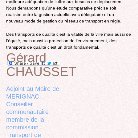
meilleure adéquation de l’offre aux besoins de déplacement.
Nous demandons qu’une étude comparative précise soit
réalisée entre la gestion actuelle avec délégataire et un
nouveau mode de gestion du réseau de transport en régie.
Des transports de qualité c’est la vitalité de la ville mais aussi de
l’équité, mais aussi la protection de l’environnement, des
transports de qualité c’est un droit fondamental.
Gérard
CHAUSSET
Back
to
top
Adjoint au Maire de
MERIGNAC
Conseiller
communautaire
membre de la
commission
Transport de