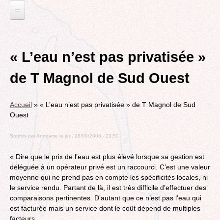
Jump
to
navigation
L'EAU ET LES DECHETS
Back
ECONOMIE D’EAU, SAGE, SÉCHERESSE
ELECTIONS
to
« L’eau n’est pas privatisée »
top
LA GESTION DES DECHETS
MUNICIPALES 2014
TRANSITION ECOLOGIQUE
de T Magnol de Sud Ouest
CONTRAT DE L'EAU, POLLUTIONS DIVERSES
DÉPARTEMENTALES 2015
RUBRIQUE EN CHANTIER
MOBILITÉS
MUNICIPALES 2020
LA LUTTE CONTRE L’AFFICHAGE
Accueil
»
« L’eau n’est pas privatisée » de T Magnol de Sud
VOIRIE DOMAINE PUBLIC À MÉRIGNAC
TRIBUNE LIBRE
RUBRIQUE EN CHANTIER ET A COMPLETER
PUBLICITAIRE
Ouest
LE TRAMWAY REJOINT L'AÉROPORT DE
AGENDA 21
MÉRIGNAC
VIE POLITIQUE
BORDEAUX MÉRIGNAC : INAUGURATION,
Soumis par
Anonyme
le
jeu, 28/09/2006 - 23:50
BIODIVERSITE, ENVIRONNEMENT, URBANISME
REVUE DE PRESSE
POINT DE VUE
L’ACTION POLITIQUE À MÉRIGNAC
« Dire que le prix de l’eau est plus élevé lorsque sa gestion est
POLITIQUE CYCLABLE, MARCHE
BORDEAUX METROPOLE
déléguée à un opérateur privé est un raccourci. C’est une valeur
GRAND CONTOURNEMENT DE BORDEAUX
moyenne qui ne prend pas en compte les spécificités locales, ni
EMPLOI, SOLIDARITES
le service rendu. Partant de là, il est très difficile d’effectuer des
TRAMWAY, RER METROPOLITAIN, TRANSPORT
ELECTIONS, RUBRIQUES DIVERSES, PETITES
comparaisons pertinentes. D’autant que ce n’est pas l’eau qui
COLLECTIF
PHRASES..
est facturée mais un service dont le coût dépend de multiples
ROCADE VDO
facteurs.