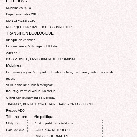
ELECTIONS
Municipales 2014
Départementales 2015
MUNICIPALES 2020
RUBRIQUE EN CHANTIER ET A COMPLETER
TRANSITION ECOLOGIQUE
rubrique en chantier
La lutte contre l’affichage publicitaire
Agenda 21
BIODIVERSITE, ENVIRONNEMENT, URBANISME
Mobilités
Le tramway rejoint l'aéroport de Bordeaux Mérignac : inauguration, revue de
presse
Voirie domaine public à Mérignac
POLITIQUE CYCLABLE, MARCHE
Grand Contournement de Bordeaux
TRAMWAY, RER METROPOLITAIN, TRANSPORT COLLECTIF
Rocade VDO
Tribune libre
Vie politique
Mérignac
L’action politique à Mérignac
Point de vue
BORDEAUX METROPOLE
EMPLOI, SOLIDARITES