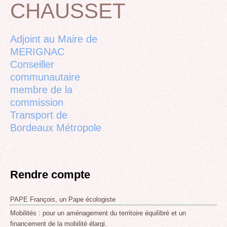
CHAUSSET
Back
to
top
Adjoint au Maire de
MERIGNAC
Conseiller
communautaire
membre de la
commission
Transport de
Bordeaux Métropole
Rendre compte
PAPE François, un Pape écologiste
Mobilités : pour un aménagement du territoire équilibré et un
financement de la mobilité élargi.