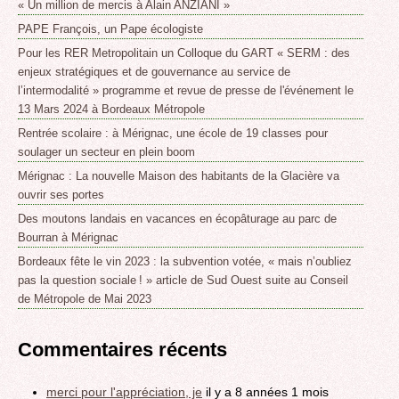
« Un million de mercis à Alain ANZIANI »
PAPE François, un Pape écologiste
Pour les RER Metropolitain un Colloque du GART « SERM : des
enjeux stratégiques et de gouvernance au service de
l’intermodalité » programme et revue de presse de l'événement le
13 Mars 2024 à Bordeaux Métropole
Rentrée scolaire : à Mérignac, une école de 19 classes pour
soulager un secteur en plein boom
Mérignac : La nouvelle Maison des habitants de la Glacière va
ouvrir ses portes
Des moutons landais en vacances en écopâturage au parc de
Bourran à Mérignac
Bordeaux fête le vin 2023 : la subvention votée, « mais n’oubliez
pas la question sociale ! » article de Sud Ouest suite au Conseil
de Métropole de Mai 2023
Commentaires récents
merci pour l'appréciation, je
il y a 8 années 1 mois