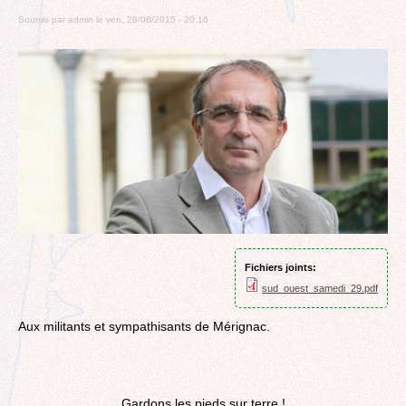
Soumis par
admin
le
ven, 28/08/2015 - 20:16
Fichiers joints:
sud_ouest_samedi_29.pdf
Aux militants et sympathisants de Mérignac.
Gardons les pieds sur terre !