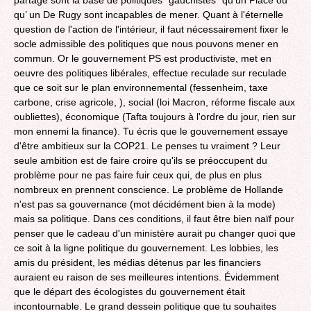
partage sont la base de politiques "gauchistes" qu'un Placé ou
qu’ un De Rugy sont incapables de mener. Quant à l'éternelle
question de l'action de l'intérieur, il faut nécessairement fixer le
socle admissible des politiques que nous pouvons mener en
commun. Or le gouvernement PS est productiviste, met en
oeuvre des politiques libérales, effectue reculade sur reculade
que ce soit sur le plan environnemental (fessenheim, taxe
carbone, crise agricole, ), social (loi Macron, réforme fiscale aux
oubliettes), économique (Tafta toujours à l'ordre du jour, rien sur
mon ennemi la finance). Tu écris que le gouvernement essaye
d'être ambitieux sur la COP21. Le penses tu vraiment ? Leur
seule ambition est de faire croire qu'ils se préoccupent du
problème pour ne pas faire fuir ceux qui, de plus en plus
nombreux en prennent conscience. Le problème de Hollande
n'est pas sa gouvernance (mot décidément bien à la mode)
mais sa politique. Dans ces conditions, il faut être bien naïf pour
penser que le cadeau d'un ministère aurait pu changer quoi que
ce soit à la ligne politique du gouvernement. Les lobbies, les
amis du président, les médias détenus par les financiers
auraient eu raison de ses meilleures intentions. Évidemment
que le départ des écologistes du gouvernement était
incontournable. Le grand dessein politique que tu souhaites