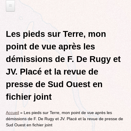
Jump
to
navigation
L'EAU ET LES DECHETS
Back
ECONOMIE D’EAU, SAGE, SÉCHERESSE
ELECTIONS
to
Les pieds sur Terre, mon
top
LA GESTION DES DECHETS
MUNICIPALES 2014
TRANSITION ECOLOGIQUE
point de vue après les
CONTRAT DE L'EAU, POLLUTIONS DIVERSES
DÉPARTEMENTALES 2015
RUBRIQUE EN CHANTIER
MOBILITÉS
démissions de F. De Rugy et
MUNICIPALES 2020
LA LUTTE CONTRE L’AFFICHAGE
VOIRIE DOMAINE PUBLIC À MÉRIGNAC
TRIBUNE LIBRE
RUBRIQUE EN CHANTIER ET A COMPLETER
PUBLICITAIRE
JV. Placé et la revue de
LE TRAMWAY REJOINT L'AÉROPORT DE
AGENDA 21
MÉRIGNAC
VIE POLITIQUE
BORDEAUX MÉRIGNAC : INAUGURATION,
presse de Sud Ouest en
BIODIVERSITE, ENVIRONNEMENT, URBANISME
REVUE DE PRESSE
POINT DE VUE
L’ACTION POLITIQUE À MÉRIGNAC
fichier joint
POLITIQUE CYCLABLE, MARCHE
BORDEAUX METROPOLE
GRAND CONTOURNEMENT DE BORDEAUX
EMPLOI, SOLIDARITES
Accueil
»
Les pieds sur Terre, mon point de vue après les
TRAMWAY, RER METROPOLITAIN, TRANSPORT
ELECTIONS, RUBRIQUES DIVERSES, PETITES
démissions de F. De Rugy et JV. Placé et la revue de presse de
COLLECTIF
PHRASES..
Sud Ouest en fichier joint
ROCADE VDO