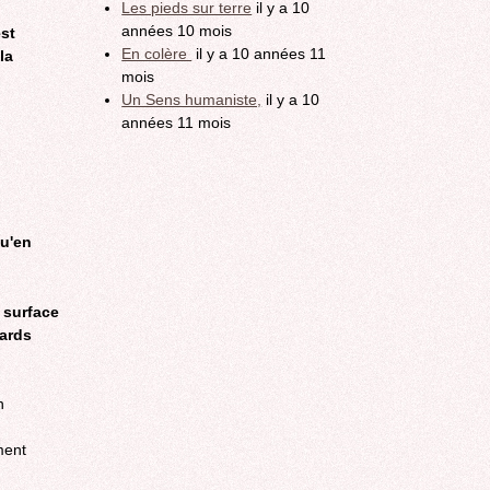
Les pieds sur terre
il y a 10
années 10 mois
st
En colère
il y a 10 années 11
la
mois
Un Sens humaniste,
il y a 10
années 11 mois
Qu'en
 surface
vards
ment