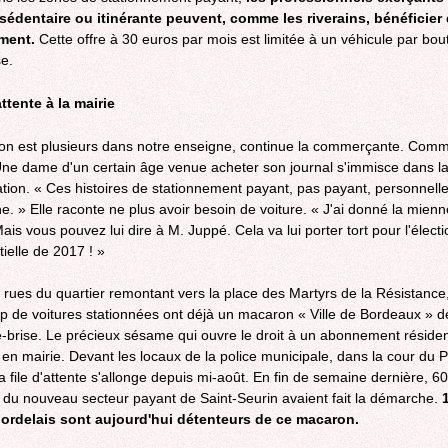
 sédentaire ou itinérante peuvent, comme les riverains, bénéficier
ment.
Cette offre à 30 euros par mois est limitée à un véhicule par bou
se.
attente à la mairie
on est plusieurs dans notre enseigne, continue la commerçante. Com
 Une dame d'un certain âge venue acheter son journal s'immisce dans l
tion. « Ces histoires de stationnement payant, pas payant, personnell
he. » Elle raconte ne plus avoir besoin de voiture. « J'ai donné la mien
is vous pouvez lui dire à M. Juppé. Cela va lui porter tort pour l'électi
tielle de 2017 ! »
 rues du quartier remontant vers la place des Martyrs de la Résistance
 de voitures stationnées ont déjà un macaron « Ville de Bordeaux » de
e-brise. Le précieux sésame qui ouvre le droit à un abonnement réside
t en mairie. Devant les locaux de la police municipale, dans la cour du P
a file d'attente s'allonge depuis mi-août. En fin de semaine dernière, 6
s du nouveau secteur payant de Saint-Seurin avaient fait la démarche.
bordelais sont aujourd'hui détenteurs de ce macaron.