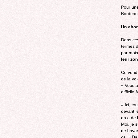
Pour une
Bordeau
Un abon
Dans ces
termes de
par moi
leur zon
Ce vendr
de la vo
« Vous a
difficile 
« Ici, t
devant l
on a de 
Moi, je 
de bavard
ça. » Da