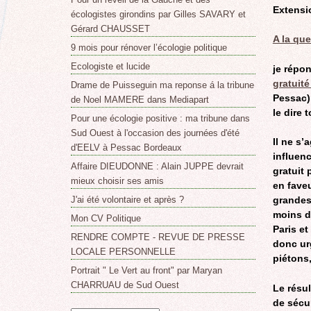
Extensi
écologistes girondins par Gilles SAVARY et
Gérard CHAUSSET
A la qu
9 mois pour rénover l’écologie politique
Ecologiste et lucide
je répon
gratuit
Drame de Puisseguin ma reponse á la tribune
Pessac),
de Noel MAMERE dans Mediapart
le dire 
Pour une écologie positive : ma tribune dans
Sud Ouest à l'occasion des journées d'été
Il ne s’
d'EELV à Pessac Bordeaux
influenc
Affaire DIEUDONNE : Alain JUPPE devrait
gratuit 
mieux choisir ses amis
en fave
J'ai été volontaire et après ?
grandes
moins d
Mon CV Politique
Paris et
RENDRE COMPTE - REVUE DE PRESSE
donc urg
LOCALE PERSONNELLE
piétons,
Portrait " Le Vert au front" par Maryan
CHARRUAU de Sud Ouest
Le résul
de sécur