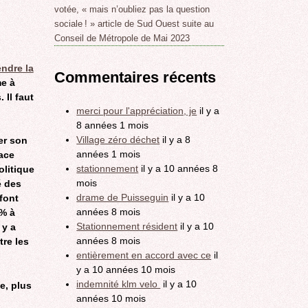
votée, « mais n’oubliez pas la question
sociale ! » article de Sud Ouest suite au
Conseil de Métropole de Mai 2023
endre la
Commentaires récents
e à
 Il faut
merci pour l'appréciation, je
il y a
8 années 1 mois
Village zéro déchet
il y a 8
ter son
années 1 mois
pace
stationnement
il y a 10 années 8
olitique
mois
é des
drame de Puisseguin
il y a 10
font
années 8 mois
 % à
Stationnement résident
il y a 10
 y a
années 8 mois
tre les
entièrement en accord avec ce
il
y a 10 années 10 mois
indemnité klm velo
il y a 10
e, plus
années 10 mois