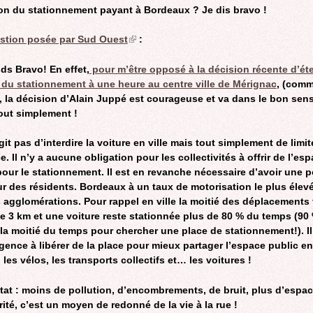
on du stationnement payant à Bordeaux ? Je dis bravo !
estion posée par Sud Ouest
(link
:
is
external)
ds Bravo! En effet,
pour m’être opposé à la décision récente d’ét
é du stationnement à une heure au centre ville de Mérignac
, (comm
 la décision d’Alain Juppé est courageuse et va dans le bon sens.
tout simplement !
agit pas d’interdire la voiture en ville mais tout simplement de limi
e. Il n’y a aucune obligation pour les collectivités à offrir de l’es
pour le stationnement. Il est en revanche nécessaire d’avoir une p
ur des résidents. Bordeaux à un taux de motorisation le plus élev
 agglomérations. Pour rappel en ville la moitié des déplacements 
e 3 km et une voiture reste stationnée plus de 80 % du temps (90
 la moitié du temps pour chercher une place de stationnement!). Il
ence à libérer de la place pour mieux partager l’espace public en
 les vélos, les transports collectifs et… les voitures !
tat : moins de pollution, d’encombrements, de bruit, plus d’espac
ité, c’est un moyen de redonné de la vie à la rue !