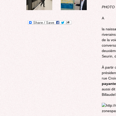
PHOTO 
A
la naiss
riverain
de la vo
conversa
deuxième
Seurin, 
À partir
présiden
rue Croi
payante
aussi di
Billaude