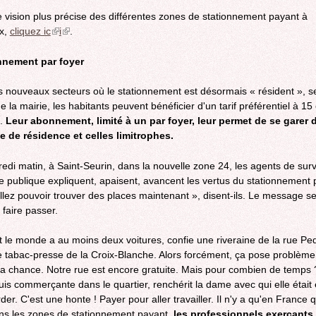
 vision plus précise des différentes zones de stationnement payant à
x,
cliquez ic
(link
i
(link
.
is
is
external)
external)
nement par foyer
 nouveaux secteurs où le stationnement est désormais « résident », se
 la mairie, les habitants peuvent bénéficier d'un tarif préférentiel à 15
s.
Leur abonnement, limité à un par foyer, leur permet de se garer 
e de résidence et celles limitrophes.
edi matin, à Saint-Seurin, dans la nouvelle zone 24, les agents de surv
ie publique expliquent, apaisent, avancent les vertus du stationnement 
llez pouvoir trouver des places maintenant », disent-ils. Le message s
à faire passer.
out le monde a au moins deux voitures, confie une riveraine de la rue Pe
e tabac-presse de la Croix-Blanche. Alors forcément, ça pose problème
la chance. Notre rue est encore gratuite. Mais pour combien de temps 
suis commerçante dans le quartier, renchérit la dame avec qui elle était 
er. C'est une honte ! Payer pour aller travailler. Il n'y a qu'en France q
ns les zones de stationnement payant,
les professionnels exerçants