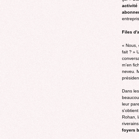
activité
abonne
entrepri
Files d'
« Nous, 
fait ? »
conversa
m'en fic
neveu. Ma
présiden
Dans les
beaucoup
leur par
s'obtien
Rohan, l
riverain
foyers 