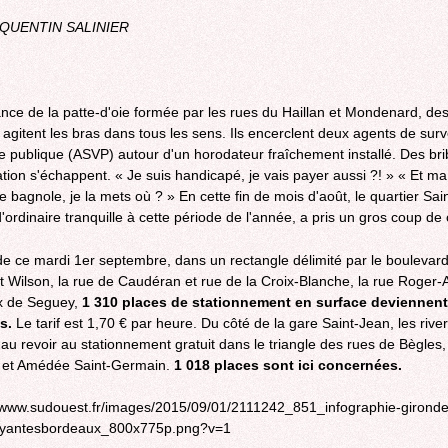
QUENTIN SALINIER
ance de la patte-d'oie formée par les rues du Haillan et Mondenard, de
s agitent les bras dans tous les sens. Ils encerclent deux agents de surv
ie publique (ASVP) autour d'un horodateur fraîchement installé. Des br
tion s'échappent. « Je suis handicapé, je vais payer aussi ?! » « Et ma
 bagnole, je la mets où ? » En cette fin de mois d'août, le quartier Sain
d'ordinaire tranquille à cette période de l'année, a pris un gros coup de
 de ce mardi 1er septembre, dans un rectangle délimité par le boulevar
t Wilson, la rue de Caudéran et rue de la Croix-Blanche, la rue Roger-Al
x de Seguey,
1 310 places de stationnement en surface deviennent
s.
Le tarif est 1,70 € par heure. Du côté de la gare Saint-Jean, les rive
t au revoir au stationnement gratuit dans le triangle des rues de Bègles,
l et Amédée Saint-Germain.
1 018 places sont ici concernées.