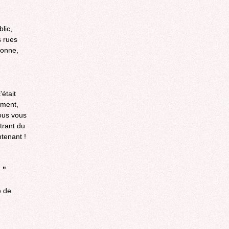
lic,
s rues
tonne,
était
ément,
vous vous
trant du
ntenant !
 "
e de