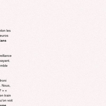
lon les
 euros
dans
eillance
payant.
emble
droni
. Nous,
? » «
en train
u'on voit
 une