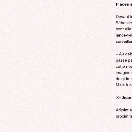
Places e
Devant l
Sébastie
sont ell
lance-t-i
surveilla
« Au déb
passé pa
cette no
imaginez
doigt la 
Mais à qu
>> Jean-
Adjoint 
proximit