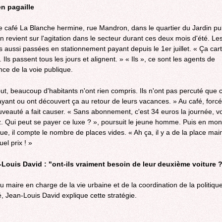
n pagaille
e café La Blanche hermine, rue Mandron, dans le quartier du Jardin pub
n revient sur l'agitation dans le secteur durant ces deux mois d'été. Le
es aussi passées en stationnement payant depuis le 1er juillet. « Ça car
l. Ils passent tous les jours et alignent. » « Ils », ce sont les agents de
nce de la voie publique.
ut, beaucoup d'habitants n'ont rien compris. Ils n'ont pas percuté que c'
yant ou ont découvert ça au retour de leurs vacances. » Au café, forc
uveauté a fait causer. « Sans abonnement, c'est 34 euros la journée, 
. Qui peut se payer ce luxe ? », poursuit le jeune homme. Puis en mon
rue, il compte le nombre de places vides. « Ah ça, il y a de la place mai
el prix ! »
Louis David : "ont-ils vraiment besoin de leur deuxième voiture ?
au maire en charge de la vie urbaine et de la coordination de la politiqu
é, Jean-Louis David explique cette stratégie.