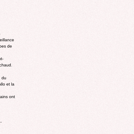
s
eillance
ibes de
t-
 chaud.
d du
lo et la
rains ont