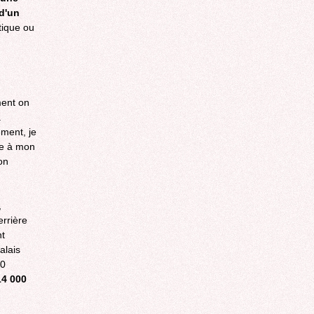
 d'un
tique ou
ment on
a
ement, je
ne à mon
on
,
rrière
nt
alais
00
14 000