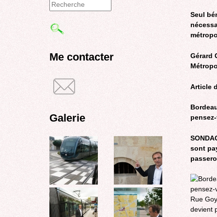
Formulaire
Seul bé
nécessa
de
métropo
recherche
Me contacter
Gérard 
Métropo
Article
Bordeau
Galerie
pensez-
SONDAGE
sont pa
passeron
Rue Goya
devient 