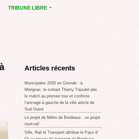
TRIBUNE LIBRE
E
MÉRIGNAC
GNAC
POINT DE VUE
EJOINT
E
,
à
Articles récents
SSE
LABLE,
Municipales 2026 en Gironde : à
Mérignac, le sortant Thierry Trijoulet plie
le match au premier tour et confirme
NT DE
l’ancrage à gauche de la ville article de
Sud Ouest
Le projet de Métro de Bordeaux : un projet
,
mort-né!
Ville, Rail et Transport attribue le Pass d’
Or au réseau de transport de Bordeaux