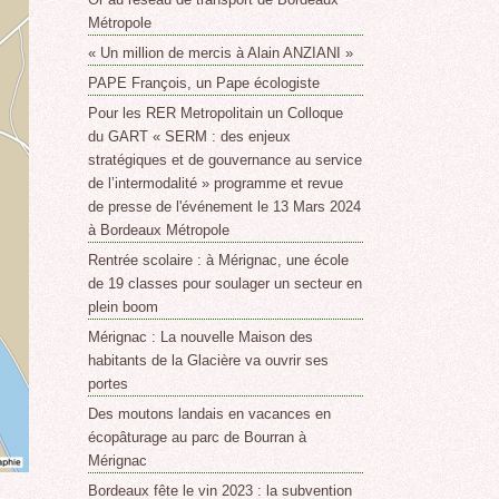
Métropole
« Un million de mercis à Alain ANZIANI »
PAPE François, un Pape écologiste
Pour les RER Metropolitain un Colloque
du GART « SERM : des enjeux
stratégiques et de gouvernance au service
de l’intermodalité » programme et revue
de presse de l'événement le 13 Mars 2024
à Bordeaux Métropole
Rentrée scolaire : à Mérignac, une école
de 19 classes pour soulager un secteur en
plein boom
Mérignac : La nouvelle Maison des
habitants de la Glacière va ouvrir ses
portes
Des moutons landais en vacances en
écopâturage au parc de Bourran à
Mérignac
Bordeaux fête le vin 2023 : la subvention