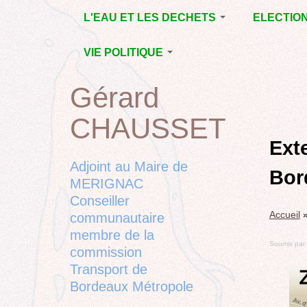
Jump
L'EAU ET LES DECHETS
ELECTIO
to
navigation
ECONOMIE D’EAU,
MUNICIPAL
VIE POLITIQUE
SAGE, SÉCHERESSE
DÉPARTEM
LA GESTION DES
L’ACTION POLITIQUE À
2015
Gérard
Back
DECHETS
MÉRIGNAC
MUNICIPAL
to
CONTRAT DE L'EAU,
BORDEAUX
CHAUSSET
top
RUBRIQUE
Back
POLLUTIONS
METROPOLE
CHANTIER 
to
Ext
DIVERSES
EMPLOI, SOLIDARITES
COMPLETE
top
Adjoint au Maire de
Bor
ELECTIONS,
MERIGNAC
RUBRIQUES
Conseiller
DIVERSES, PETITES
Accueil
PHRASES..
communautaire
membre de la
Soumis par
commission
Transport de
Bordeaux Métropole