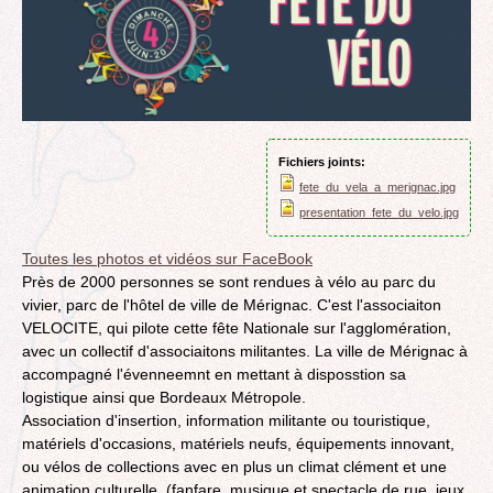
Fichiers joints:
fete_du_vela_a_merignac.jpg
presentation_fete_du_velo.jpg
Toutes les photos et vidéos sur FaceBook
Près de 2000 personnes se sont rendues à vélo au parc du
vivier, parc de l'hôtel de ville de Mérignac. C'est l'associaiton
VELOCITE, qui pilote cette fête Nationale sur l'agglomération,
avec un collectif d'associaitons militantes. La ville de Mérignac à
accompagné l'évenneemnt en mettant à disposstion sa
logistique ainsi que Bordeaux Métropole.
Association d'insertion, information militante ou touristique,
matériels d'occasions, matériels neufs, équipements innovant,
ou vélos de collections avec en plus un climat clément et une
animation culturelle (fanfare, musique et spectacle de rue, jeux,