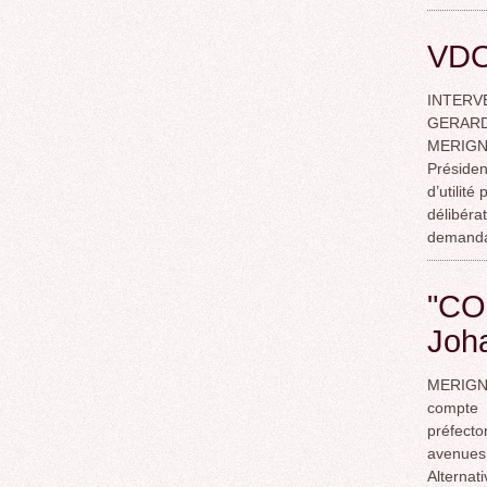
VDO 
INTERV
GERARD
MERIGN
Présiden
d’utilit
délibér
demanda
"CO
Joh
MERIGNA
compte l
préfector
avenues 
Alterna