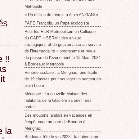
Métropole
« Un million de mercis à Alain ANZIANI »
és
PAPE François, un Pape écologiste
Pour les RER Metropolitain un Colloque
du GART « SERM : des enjeux
stratégiques et de gouvernance au service
de l’intermodalité » programme et revue
 !!
de presse de l'événement le 13 Mars 2024
à Bordeaux Métropole
as
Rentrée scolaire : à Mérignac, une école
it
de 19 classes pour soulager un secteur en
plein boom
Mérignac : La nouvelle Maison des
habitants de la Glacière va ouvrir ses
portes
Des moutons landais en vacances en
écopâturage au parc de Bourran à
 la
Mérignac
Bordeaux fête le vin 2023 : la subvention