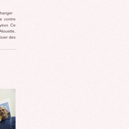
changer
e contre
 yeux. Ce
Alouette,
ibuer des