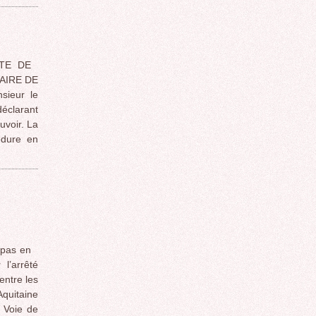
TE DE
AIRE DE
ieur le
déclarant
uvoir. La
édure en
 pas en
 l’arrêté
entre les
Aquitaine
 Voie de