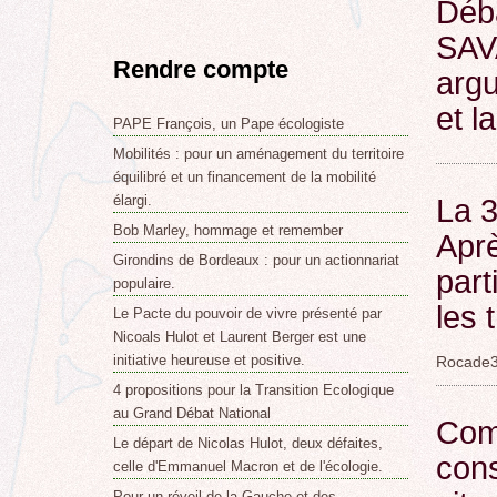
Déba
SAVA
Rendre compte
argu
et l
PAPE François, un Pape écologiste
Mobilités : pour un aménagement du territoire
équilibré et un financement de la mobilité
élargi.
La 
Bob Marley, hommage et remember
Aprè
Girondins de Bordeaux : pour un actionnariat
part
populaire.
les 
Le Pacte du pouvoir de vivre présenté par
Nicoals Hulot et Laurent Berger est une
initiative heureuse et positive.
Rocade3
4 propositions pour la Transition Ecologique
au Grand Débat National
Com
Le départ de Nicolas Hulot, deux défaites,
cons
celle d'Emmanuel Macron et de l'écologie.
Pour un réveil de la Gauche et des