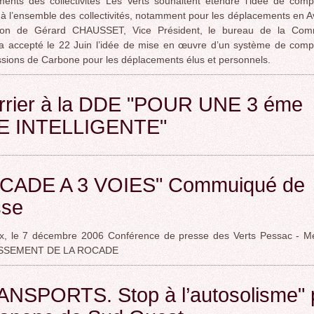
ents des collectivités Les Verts souhaitent étendre l’idée de comp
à l’ensemble des collectivités, notamment pour les déplacements en A
tion de Gérard CHAUSSET, Vice Président, le bureau de la Co
a accepté le 22 Juin l’idée de mise en œuvre d’un système de comp
sions de Carbone pour les déplacements élus et personnels.
rrier à la DDE "POUR UNE 3 éme
E INTELLIGENTE"
CADE A 3 VOIES" Commuiqué de
sse
x, le 7 décembre 2006 Conférence de presse des Verts Pessac - M
SSEMENT DE LA ROCADE
ANSPORTS. Stop à l’autosolisme" 