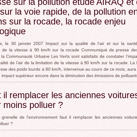
sse sur la pollution étude AIRAQ et
sur la voie rapide, de la pollution e
s sur la rocade, la rocade enjeu
logique
, le 30 janvier 2007 Impact sur la qualité de l’air et sur la sant
on de la vitesse à 90 km/h sur la rocade Communiqué de presse des
 la Communauté Urbaine Les Verts sont satisfaits de constater l’impac
alité de l’air de la limitation de la vitesse à 90 km/h sur la rocade. La 
tesse des poids lourds à 80 km/h, intervenue au cours de ce mois, aura
 impact supérieur encore dans la diminution des émissions de polluant
 il remplacer les anciennes voiture
 moins polluer ?
 grenelle de l’environnement faut il remplacer les anciennes voitur
lluer ?