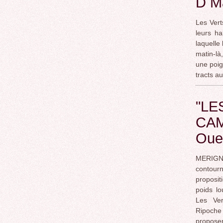
D M
Les Vert
leurs h
laquelle
matin-là
une poig
tracts a
"LE
CAM
Oue
MERIGN
contourn
proposit
poids l
Les Ver
Ripoch
proposen