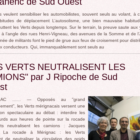
anenc de Sud Ouest
s veulent sensibiliser les automobilistes, souvent seuls au volant, à 
abitudes de déplacement L’autosolisme, une bien mauvaise habitud
 luttent les Verts depuis longtemps. Sur le terrain, la preuve saute aux
, à l’angle des rues Henri-Vigneau, des avenues de la Somme et de l’
née de militants font le pied de grue aux feux de croisement pour distr
ux conducteurs. Qui, immanquablement sont seuls au
S VERTS NEUTRALISENT LES
IONS" par J Ripoche de Sud
st
AC ....... — Opposés au "grand
ement", les Verts mérignacais versent une
ion spectaculaire au débat : interdire les
ourds aux heures de pointe sur la rocade
ts neutralisent les camions : Jacques
e La rocade à Mérignac : les Verts
t de neutraliser la circulation des poids