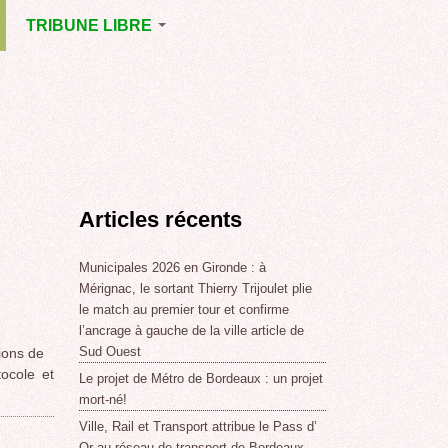
TRIBUNE LIBRE
E
MÉRIGNAC
GNAC
POINT DE VUE
EJOINT
E
,
Articles récents
SSE
LABLE,
Municipales 2026 en Gironde : à
Mérignac, le sortant Thierry Trijoulet plie
le match au premier tour et confirme
NT DE
l’ancrage à gauche de la ville article de
Sud Ouest
ions de
ocole et
Le projet de Métro de Bordeaux : un projet
,
mort-né!
Ville, Rail et Transport attribue le Pass d’
Or au réseau de transport de Bordeaux