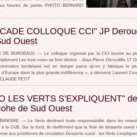
 aux heures de pointe PHOTO BERNARD
L
CADE COLLOQUE CCI" JP Deroudi
Sud Ouest
DE BORDEAUX. — Le colloque organisé par la CCI tourne au pla
triplement Les trois voies se font désirer : Jean-Pierre Deroudille 17
lomération bordelaise est en danger parce qu’on y fabrique le pl
d’Europe dans la plus grande indifférence », a dénoncé Laurent Cou
CLAUDE PETIT
O LES VERTS S’EXPLIQUENT" de
cohe de Sud Ouest
URBANISME. — Le Verts déclinent toute responsabilité dans les retards
 à la CUB. Sur le fond, ils réaffirment que la Voie de desserte ouest 
nse aux problèmes de circulation Desserte ouest : les Verts s’expliquen