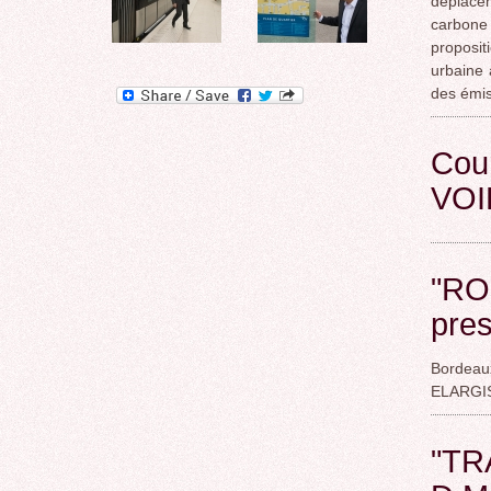
déplacem
carbone 
proposi
urbaine 
des émis
Cou
VOI
"RO
pre
Bordeau
ELARGI
"TR