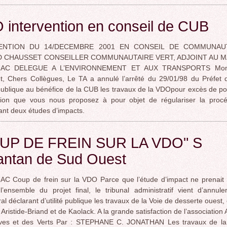
intervention en conseil de CUB
ENTION DU 14/DECEMBRE 2001 EN CONSEIL DE COMMUNAU
 CHAUSSET CONSEILLER COMMUNAUTAIRE VERT, ADJOINT AU M
AC DELEGUE A L’ENVIRONNEMENT ET AUX TRANSPORTS Mons
t, Chers Collègues, Le TA a annulé l’arrêté du 29/01/98 du Préfet 
é publique au bénéfice de la CUB les travaux de la VDOpour excès de po
ation que vous nous proposez à pour objet de régulariser la proc
nt deux études d’impacts.
UP DE FREIN SUR LA VDO" S
antan de Sud Ouest
C Coup de frein sur la VDO Parce que l’étude d’impact ne prenait
’ensemble du projet final, le tribunal administratif vient d’annuler
al déclarant d’utilité publique les travaux de la Voie de desserte ouest, 
Aristide-Briand et de Kaolack. A la grande satisfaction de l’association 
tives et des Verts Par : STEPHANE C. JONATHAN Les travaux de la