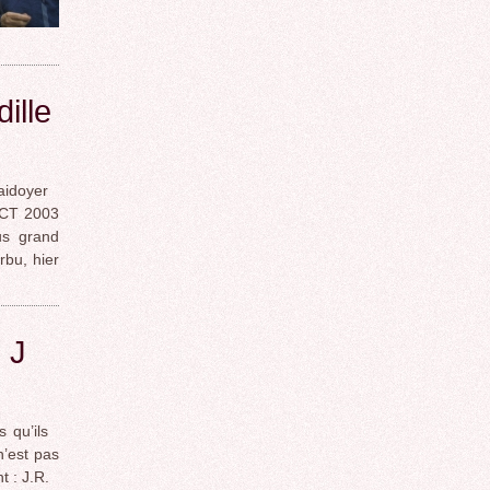
lle
idoyer
 OCT 2003
us grand
rbu, hier
 J
 qu’ils
n’est pas
t : J.R.