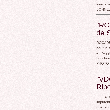
lourds
BONNE
"RO
de 
ROCADE 
pour le 
« L’agg
bouchon 
PHOTO 
"VD
Rip
....... 
imputent
une répo