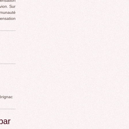
ensation
vion. Sur
mmunauté
ensation
érignac
par