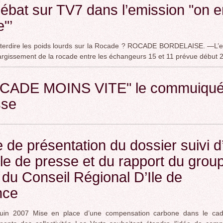
ébat sur TV7 dans l’emission "on e
e"’
interdire les poids lourds sur la Rocade ? ROCADE BORDELAISE. —L’
largissement de la rocade entre les échangeurs 15 et 11 prévue début 
CADE MOINS VITE" le commuiqué
sse
 de présentation du dossier suivi d
cle de presse et du rapport du grou
 du Conseil Régional D’Ile de
nce
uin 2007 Mise en place d’une compensation carbone dans le cad