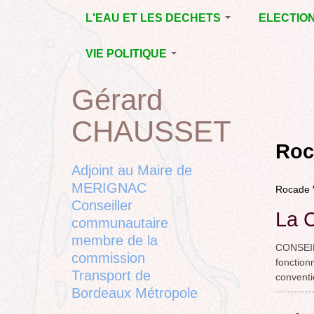
Jump
L'EAU ET LES DECHETS
ELECTIO
to
navigation
ECONOMIE D’EAU,
MUNICIPAL
VIE POLITIQUE
SAGE, SÉCHERESSE
DÉPARTEM
LA GESTION DES
L’ACTION POLITIQUE À
2015
Gérard
Back
DECHETS
MÉRIGNAC
MUNICIPAL
to
CONTRAT DE L'EAU,
BORDEAUX
CHAUSSET
top
RUBRIQUE
Back
POLLUTIONS
METROPOLE
CHANTIER 
to
Roc
DIVERSES
EMPLOI, SOLIDARITES
COMPLETE
top
Adjoint au Maire de
ELECTIONS,
MERIGNAC
Rocade
RUBRIQUES
Conseiller
DIVERSES, PETITES
La 
PHRASES..
communautaire
membre de la
CONSEIL 
commission
fonctio
Transport de
conventi
Bordeaux Métropole