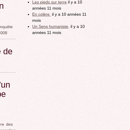
Les pieds sur terre
il y a 10
n
années 11 mois
En colère
il y a 10 années 11
mois
Un Sens humaniste,
il y a 10
enquête
années 11 mois
2008
 de
’un
pe
re des