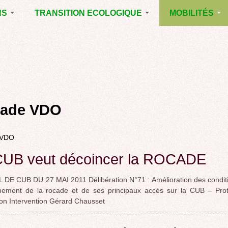
NS
TRANSITION ECOLOGIQUE
MOBILITÉS
ES 2014
RUBRIQUE EN
VOIRIE DOMAIN
CHANTIER
PUBLIC À MÉRI
ENTALES
LA LUTTE CONTRE
LE TRAMWAY R
L’AFFICHAGE
L'AÉROPORT D
ES 2020
PUBLICITAIRE
BORDEAUX
MÉRIGNAC :
 EN
AGENDA 21
INAUGURATION
ET A
ade VDO
REVUE DE PRE
R
BIODIVERSITE,
ENVIRONNEMENT,
POLITIQUE CYC
URBANISME
 VDO
MARCHE
GRAND
CUB veut décoincer la ROCADE
CONTOURNEME
BORDEAUX
DE CUB DU 27 MAI 2011 Délibération N°71 : Amélioration des condit
TRAMWAY, RER
nnement de la rocade et de ses principaux accès sur la CUB – Prot
METROPOLITAIN
on Intervention Gérard Chausset
TRANSPORT
COLLECTIF