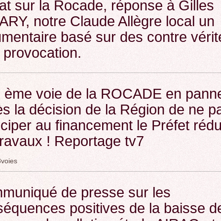
t sur la Rocade, réponse à Gilles
ROCADE VDO
RY, notre Claude Allègre local un
mentaire basé sur des contre vérit
a provocation.
3 ème voie de la ROCADE en panne
s la décision de la Région de ne p
iciper au financement le Préfet rédu
travaux ! Reportage tv7
voies
muniqué de presse sur les
équences positives de la baisse de