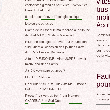
vite
écologistes girondins par Gilles SAVARY et
bus 
Gérard CHAUSSET
moin
9 mois pour rénover l’écologie politique
éco
Ecologiste et lucide
Drame de Puisseguin ma reponse á la tribune
Bordeaux
de Noel MAMERE dans Mediapart
limitati
Pour une écologie positive : ma tribune dans
Verts de
Sud Ouest à l'occasion des journées d'été
sur la qu
d'EELV à Pessac Bordeaux
de la vi
Affaire DIEUDONNE : Alain JUPPE devrait
doute un
mieux choisir ses amis
J'ai été volontaire et après ?
Faut
Mon CV Politique
pour
RENDRE COMPTE - REVUE DE PRESSE
LOCALE PERSONNELLE
Après le
Portrait " Le Vert au front" par Maryan
moins po
CHARRUAU de Sud Ouest