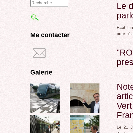
Le d
Formulaire
parl
de
Faut il 
recherche
Me contacter
pour l’é
"RO
pre
Galerie
Note
arti
Vert
Fra
Le 21 J