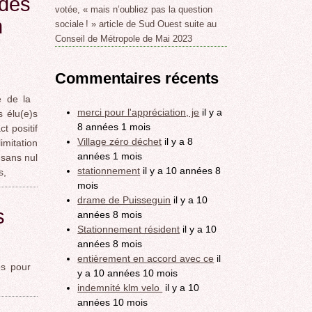
 des
votée, « mais n’oubliez pas la question
n
sociale ! » article de Sud Ouest suite au
Conseil de Métropole de Mai 2023
Commentaires récents
é de la
merci pour l'appréciation, je
il y a
 élu(e)s
8 années 1 mois
t positif
Village zéro déchet
il y a 8
limitation
années 1 mois
 sans nul
stationnement
il y a 10 années 8
s,
mois
drame de Puisseguin
il y a 10
s
années 8 mois
Stationnement résident
il y a 10
années 8 mois
entièrement en accord avec ce
il
es pour
y a 10 années 10 mois
indemnité klm velo
il y a 10
années 10 mois