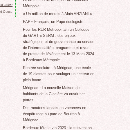
Sud Ouest
Métropole
ud Ouest
« Un million de mercis à Alain ANZIANI »
PAPE François, un Pape écologiste
Pour les RER Metropolitain un Colloque
du GART « SERM : des enjeux
stratégiques et de gouvernance au service
de l’intermodalité » programme et revue
de presse de l'événement le 13 Mars 2024
à Bordeaux Métropole
Rentrée scolaire : à Mérignac, une école
de 19 classes pour soulager un secteur en
plein boom
Mérignac : La nouvelle Maison des
habitants de la Glacière va ouvrir ses
portes
Des moutons landais en vacances en
écopâturage au parc de Bourran à
Mérignac
Bordeaux fête le vin 2023 : la subvention