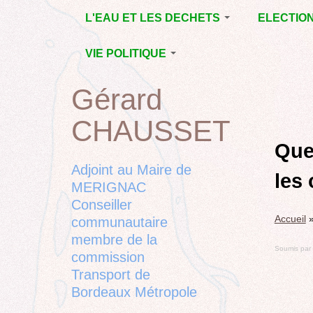
Jump
L'EAU ET LES DECHETS
ELECTIO
to
navigation
ECONOMIE D’EAU,
MUNICIPAL
VIE POLITIQUE
SAGE, SÉCHERESSE
DÉPARTEM
LA GESTION DES
L’ACTION POLITIQUE À
2015
Gérard
Back
DECHETS
MÉRIGNAC
MUNICIPAL
to
CONTRAT DE L'EAU,
BORDEAUX
CHAUSSET
top
RUBRIQUE
Back
POLLUTIONS
METROPOLE
CHANTIER 
to
Que
DIVERSES
EMPLOI, SOLIDARITES
COMPLETE
top
Adjoint au Maire de
les 
ELECTIONS,
MERIGNAC
RUBRIQUES
Conseiller
DIVERSES, PETITES
Accueil
PHRASES..
communautaire
membre de la
Soumis par
commission
Transport de
Bordeaux Métropole