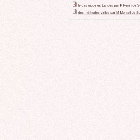
ROCADE VDO
le cas uique es Landes par P Penin de 
des méthodes viriles par M Monteil de S