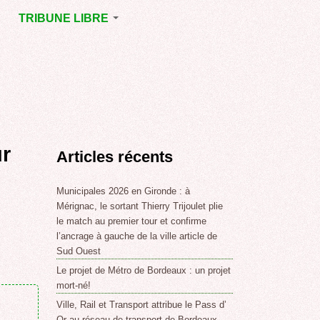
TRIBUNE LIBRE
E
MÉRIGNAC
GNAC
POINT DE VUE
EJOINT
E
,
ur
Articles récents
SSE
LABLE,
Municipales 2026 en Gironde : à
Mérignac, le sortant Thierry Trijoulet plie
le match au premier tour et confirme
NT DE
l’ancrage à gauche de la ville article de
Sud Ouest
Le projet de Métro de Bordeaux : un projet
,
mort-né!
Ville, Rail et Transport attribue le Pass d’
Or au réseau de transport de Bordeaux