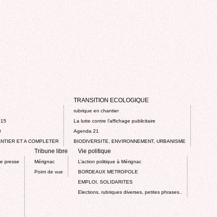
TRANSITION ECOLOGIQUE
rubrique en chantier
015
La lutte contre l’affichage publicitaire
0
Agenda 21
NTIER ET A COMPLETER
BIODIVERSITE, ENVIRONNEMENT, URBANISME
Tribune libre
Vie politique
de presse
Mérignac
L’action politique à Mérignac
Point de vue
BORDEAUX METROPOLE
EMPLOI, SOLIDARITES
Elections, rubriques diverses, petites phrases..