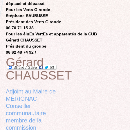
déplacé et dépassé.
Pour les Verts Gironde
Stéphane SAUBUSSE
Président des Verts Gironde
06 70 71 15 38
Pour les éluEs VertEs et apparentés de la CUB
Gérard CHAUSSET
Président du groupe
06 62 48 74 92 /
Gérard
CHAUSSET
Back
to
top
Adjoint au Maire de
MERIGNAC
Conseiller
communautaire
membre de la
commission