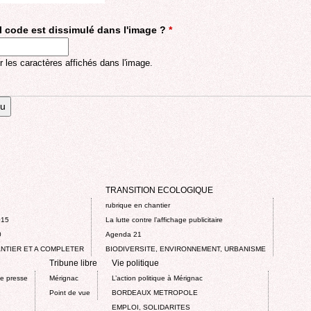
 code est dissimulé dans l'image ?
*
r les caractères affichés dans l'image.
TRANSITION ECOLOGIQUE
rubrique en chantier
015
La lutte contre l’affichage publicitaire
0
Agenda 21
NTIER ET A COMPLETER
BIODIVERSITE, ENVIRONNEMENT, URBANISME
Tribune libre
Vie politique
de presse
Mérignac
L’action politique à Mérignac
Point de vue
BORDEAUX METROPOLE
EMPLOI, SOLIDARITES