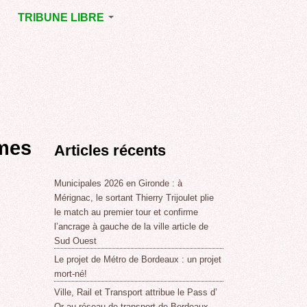
TRIBUNE LIBRE
E
MÉRIGNAC
GNAC
POINT DE VUE
EJOINT
E
,
 mes
Articles récents
SSE
LABLE,
Municipales 2026 en Gironde : à
Mérignac, le sortant Thierry Trijoulet plie
le match au premier tour et confirme
NT DE
l’ancrage à gauche de la ville article de
Sud Ouest
Le projet de Métro de Bordeaux : un projet
,
mort-né!
Ville, Rail et Transport attribue le Pass d’
Or au réseau de transport de Bordeaux