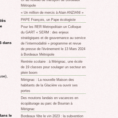
Métropole
« Un million de mercis à Alain ANZIANI »
PAPE François, un Pape écologiste
 dès
le
Pour les RER Metropolitain un Colloque
du GART « SERM : des enjeux
stratégiques et de gouvernance au service
06 dans
de l’intermodalité » programme et revue
de presse de l'événement le 13 Mars 2024
à Bordeaux Métropole
Rentrée scolaire : à Mérignac, une école
de 19 classes pour soulager un secteur en
plein boom
use),
Mérignac : La nouvelle Maison des
habitants de la Glacière va ouvrir ses
portes
Des moutons landais en vacances en
écopâturage au parc de Bourran à
Mérignac
dans le
Bordeaux fête le vin 2023 : la subvention