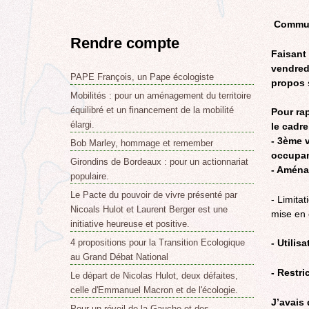
Commun
Rendre compte
Faisant
vendred
PAPE François, un Pape écologiste
propos 
Mobilités : pour un aménagement du territoire
équilibré et un financement de la mobilité
Pour rap
élargi.
le cadre
- 3ème v
Bob Marley, hommage et remember
occupan
Girondins de Bordeaux : pour un actionnariat
- Aména
populaire.
Le Pacte du pouvoir de vivre présenté par
- Limita
Nicoals Hulot et Laurent Berger est une
mise en 
initiative heureuse et positive.
4 propositions pour la Transition Ecologique
- Utilis
au Grand Débat National
- Restri
Le départ de Nicolas Hulot, deux défaites,
celle d'Emmanuel Macron et de l'écologie.
J’avais
Pour un réveil de la Gauche et des