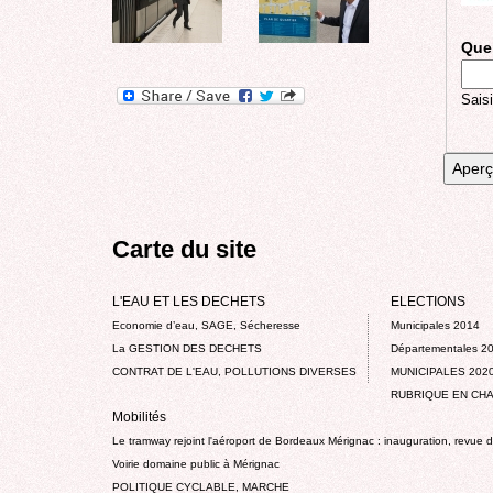
Quel
Saisi
Carte du site
L'EAU ET LES DECHETS
ELECTIONS
Economie d’eau, SAGE, Sécheresse
Municipales 2014
La GESTION DES DECHETS
Départementales 2
CONTRAT DE L'EAU, POLLUTIONS DIVERSES
MUNICIPALES 202
RUBRIQUE EN CHA
Mobilités
Le tramway rejoint l'aéroport de Bordeaux Mérignac : inauguration, revue 
Voirie domaine public à Mérignac
POLITIQUE CYCLABLE, MARCHE