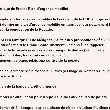
ROCADE VDO
iqué de Presse
Plan d’urgence mobilité
 suite au Grenelle des mobilités le Président de la CUB a proposé
i dernier un plan d’urgence mobilité en axant ce jour notamment 
sur la congestion de la Rocade.
pel en tant qu’ élu de Mérignac, j’ai fait des propositions dès 20
 du débat sur le Grand Contournement , je tiens à les rappeler :
oie de la rocade réservée à des transports dédiés (
véhicules
à
ts multiples, transports en commun…)
gement de parcs relais aux sorties de la rocade
tion de la vitesse sur la rocade à 90 km/h (à l’image de Nantes ou Toulo
œuvre depuis.
ation de la bande d’arrêt d’urgence
ctions de circulation pour les poids lourds aux heures de pointe.
 demandé à l’époque que ces pistes de réflexion soient étudiées 