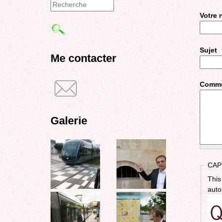
Formulaire
Votre
de
recherche
Sujet
Me contacter
Comme
Galerie
CAP
This
auto