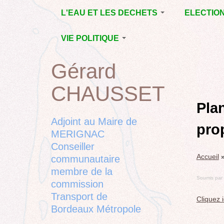
Jump
L'EAU ET LES DECHETS
ELECTIO
to
navigation
ECONOMIE D’EAU,
MUNICIPAL
VIE POLITIQUE
SAGE, SÉCHERESSE
DÉPARTEM
LA GESTION DES
L’ACTION POLITIQUE À
2015
Gérard
Back
DECHETS
MÉRIGNAC
MUNICIPAL
to
CONTRAT DE L'EAU,
BORDEAUX
CHAUSSET
top
RUBRIQUE
Back
POLLUTIONS
METROPOLE
CHANTIER 
to
Pla
DIVERSES
EMPLOI, SOLIDARITES
COMPLETE
top
Adjoint au Maire de
pro
ELECTIONS,
MERIGNAC
RUBRIQUES
Conseiller
DIVERSES, PETITES
Accueil
PHRASES..
communautaire
membre de la
Soumis par
commission
Transport de
Cliquez
Bordeaux Métropole