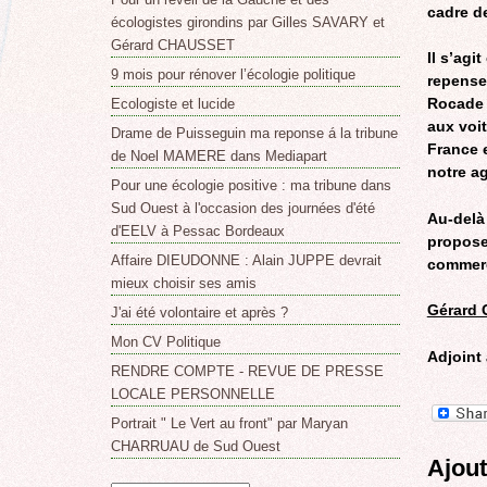
cadre de
écologistes girondins par Gilles SAVARY et
Gérard CHAUSSET
Il s’agi
9 mois pour rénover l’écologie politique
repenser
Rocade 
Ecologiste et lucide
aux voi
Drame de Puisseguin ma reponse á la tribune
France e
de Noel MAMERE dans Mediapart
notre a
Pour une écologie positive : ma tribune dans
Sud Ouest à l'occasion des journées d'été
Au-delà 
d'EELV à Pessac Bordeaux
propose
Affaire DIEUDONNE : Alain JUPPE devrait
commerc
mieux choisir ses amis
Gérard 
J'ai été volontaire et après ?
Mon CV Politique
Adjoint
RENDRE COMPTE - REVUE DE PRESSE
LOCALE PERSONNELLE
Portrait " Le Vert au front" par Maryan
CHARRUAU de Sud Ouest
Ajou