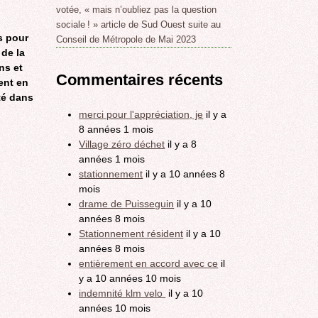
votée, « mais n’oubliez pas la question
sociale ! » article de Sud Ouest suite au
és pour
Conseil de Métropole de Mai 2023
 de la
ns et
Commentaires récents
ent en
té dans
merci pour l'appréciation, je
il y a
8 années 1 mois
Village zéro déchet
il y a 8
années 1 mois
stationnement
il y a 10 années 8
mois
drame de Puisseguin
il y a 10
années 8 mois
Stationnement résident
il y a 10
années 8 mois
entièrement en accord avec ce
il
y a 10 années 10 mois
indemnité klm velo
il y a 10
années 10 mois