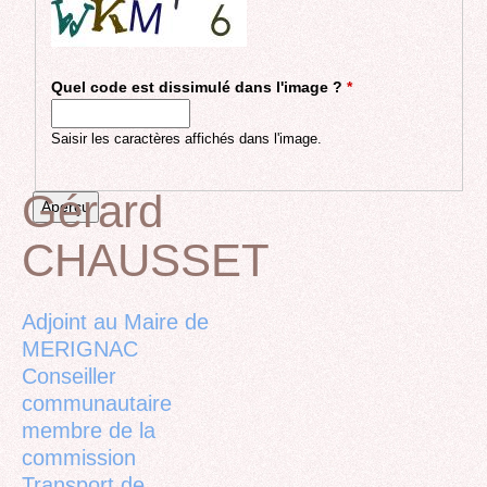
Quel code est dissimulé dans l'image ?
*
Saisir les caractères affichés dans l'image.
Gérard
CHAUSSET
Back
to
top
Adjoint au Maire de
MERIGNAC
Conseiller
communautaire
membre de la
commission
Transport de