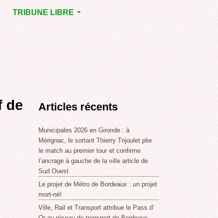
TRIBUNE LIBRE
E
MÉRIGNAC
GNAC
POINT DE VUE
EJOINT
E
,
f de
Articles récents
SSE
LABLE,
Municipales 2026 en Gironde : à
Mérignac, le sortant Thierry Trijoulet plie
le match au premier tour et confirme
NT DE
l’ancrage à gauche de la ville article de
Sud Ouest
Le projet de Métro de Bordeaux : un projet
,
mort-né!
Ville, Rail et Transport attribue le Pass d’
Or au réseau de transport de Bordeaux