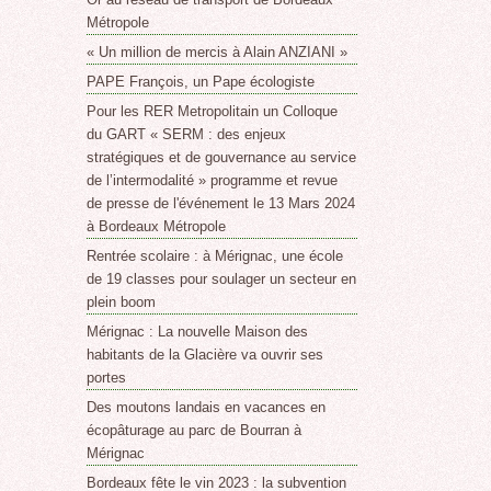
Métropole
« Un million de mercis à Alain ANZIANI »
PAPE François, un Pape écologiste
Pour les RER Metropolitain un Colloque
du GART « SERM : des enjeux
stratégiques et de gouvernance au service
de l’intermodalité » programme et revue
de presse de l'événement le 13 Mars 2024
à Bordeaux Métropole
Rentrée scolaire : à Mérignac, une école
de 19 classes pour soulager un secteur en
plein boom
Mérignac : La nouvelle Maison des
habitants de la Glacière va ouvrir ses
portes
Des moutons landais en vacances en
écopâturage au parc de Bourran à
Mérignac
Bordeaux fête le vin 2023 : la subvention