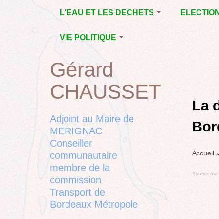
Jump
L'EAU ET LES DECHETS
ELECTIO
to
navigation
ECONOMIE D’EAU,
MUNICIPAL
VIE POLITIQUE
SAGE, SÉCHERESSE
DÉPARTEM
LA GESTION DES
L’ACTION POLITIQUE À
2015
Gérard
Back
DECHETS
MÉRIGNAC
MUNICIPAL
to
CONTRAT DE L'EAU,
BORDEAUX
CHAUSSET
top
RUBRIQUE
Back
POLLUTIONS
METROPOLE
CHANTIER 
to
La d
DIVERSES
EMPLOI, SOLIDARITES
COMPLETE
top
Adjoint au Maire de
Bor
ELECTIONS,
MERIGNAC
RUBRIQUES
Conseiller
DIVERSES, PETITES
Accueil
PHRASES..
communautaire
membre de la
Soumis par
commission
Transport de
Bordeaux Métropole