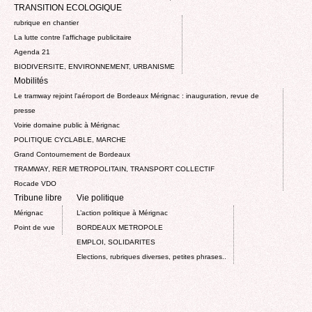
TRANSITION ECOLOGIQUE
rubrique en chantier
La lutte contre l’affichage publicitaire
Agenda 21
BIODIVERSITE, ENVIRONNEMENT, URBANISME
Mobilités
Le tramway rejoint l'aéroport de Bordeaux Mérignac : inauguration, revue de
presse
Voirie domaine public à Mérignac
POLITIQUE CYCLABLE, MARCHE
Grand Contournement de Bordeaux
TRAMWAY, RER METROPOLITAIN, TRANSPORT COLLECTIF
Rocade VDO
Tribune libre
Vie politique
Mérignac
L’action politique à Mérignac
Point de vue
BORDEAUX METROPOLE
EMPLOI, SOLIDARITES
Elections, rubriques diverses, petites phrases..