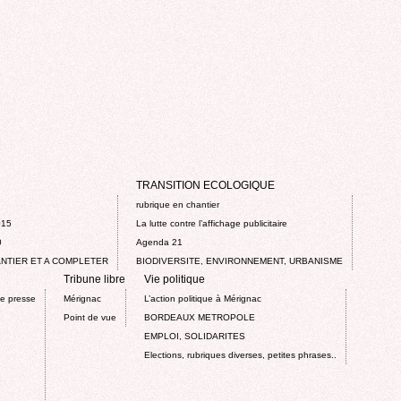
TRANSITION ECOLOGIQUE
rubrique en chantier
015
La lutte contre l’affichage publicitaire
0
Agenda 21
NTIER ET A COMPLETER
BIODIVERSITE, ENVIRONNEMENT, URBANISME
Tribune libre
Vie politique
de presse
Mérignac
L’action politique à Mérignac
Point de vue
BORDEAUX METROPOLE
EMPLOI, SOLIDARITES
Elections, rubriques diverses, petites phrases..