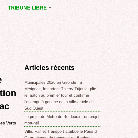
TRIBUNE LIBRE
E
MÉRIGNAC
GNAC
POINT DE VUE
EJOINT
E
,
Articles récents
SSE
LABLE,
e
Municipales 2026 en Gironde : à
Mérignac, le sortant Thierry Trijoulet plie
tion
le match au premier tour et confirme
NT DE
l’ancrage à gauche de la ville article de
nac
Sud Ouest
Le projet de Métro de Bordeaux : un projet
,
es Verts
mort-né!
Ville, Rail et Transport attribue le Pass d’
Or au réseau de transport de Bordeaux