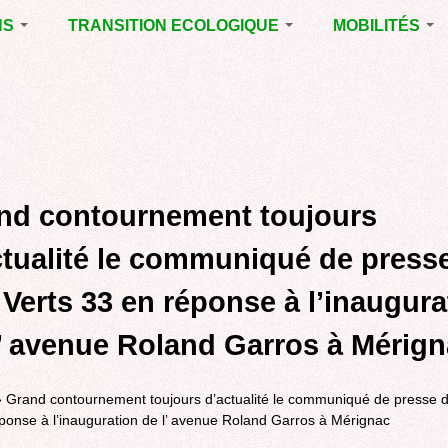
NS
TRANSITION ECOLOGIQUE
MOBILITÉS
ES 2014
RUBRIQUE EN
VOIRIE DOMAIN
CHANTIER
PUBLIC À MÉRI
ENTALES
LA LUTTE CONTRE
LE TRAMWAY R
L’AFFICHAGE
L'AÉROPORT D
ES 2020
PUBLICITAIRE
BORDEAUX
MÉRIGNAC :
 EN
AGENDA 21
INAUGURATION
ET A
nd contournement toujours
REVUE DE PRE
R
BIODIVERSITE,
ENVIRONNEMENT,
POLITIQUE CYC
ctualité le communiqué de press
URBANISME
MARCHE
 Verts 33 en réponse à l’inaugura
GRAND
CONTOURNEME
l’ avenue Roland Garros à Mérig
BORDEAUX
TRAMWAY, RER
METROPOLITAIN
»
Grand contournement toujours d’actualité le communiqué de presse d
TRANSPORT
ponse à l’inauguration de l’ avenue Roland Garros à Mérignac
COLLECTIF