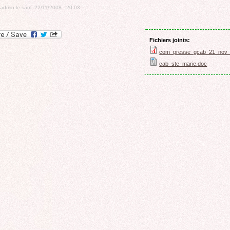
ROCADE VDO
admin
le
sam, 22/11/2008 - 20:03
Fichiers joints:
com_presse_gcab_21_nov_
cab_ste_marie.doc