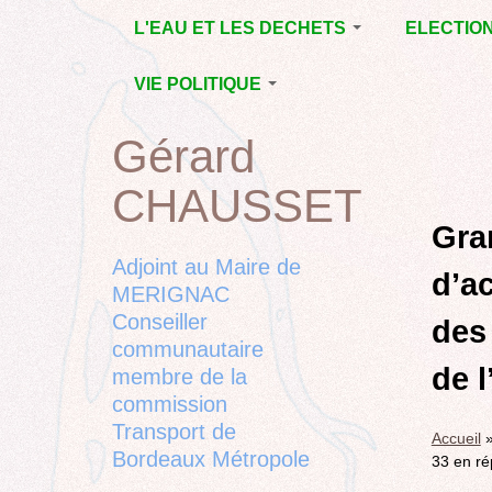
Jump
L'EAU ET LES DECHETS
ELECTIO
to
navigation
ECONOMIE D’EAU,
MUNICIPAL
VIE POLITIQUE
SAGE, SÉCHERESSE
DÉPARTEM
LA GESTION DES
L’ACTION POLITIQUE À
2015
Gérard
Back
DECHETS
MÉRIGNAC
MUNICIPAL
to
CONTRAT DE L'EAU,
BORDEAUX
CHAUSSET
top
RUBRIQUE
Back
POLLUTIONS
METROPOLE
CHANTIER 
to
Gra
DIVERSES
EMPLOI, SOLIDARITES
COMPLETE
top
Adjoint au Maire de
d’a
ELECTIONS,
MERIGNAC
RUBRIQUES
Conseiller
DIVERSES, PETITES
des
PHRASES..
communautaire
de 
membre de la
commission
Transport de
Accueil
Bordeaux Métropole
33 en ré