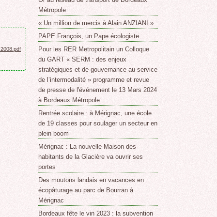
Métropole
« Un million de mercis à Alain ANZIANI »
PAPE François, un Pape écologiste
Pour les RER Metropolitain un Colloque
2008.pdf
du GART « SERM : des enjeux
stratégiques et de gouvernance au service
de l’intermodalité » programme et revue
de presse de l'événement le 13 Mars 2024
à Bordeaux Métropole
Rentrée scolaire : à Mérignac, une école
de 19 classes pour soulager un secteur en
plein boom
Mérignac : La nouvelle Maison des
habitants de la Glacière va ouvrir ses
portes
Des moutons landais en vacances en
écopâturage au parc de Bourran à
Mérignac
Bordeaux fête le vin 2023 : la subvention