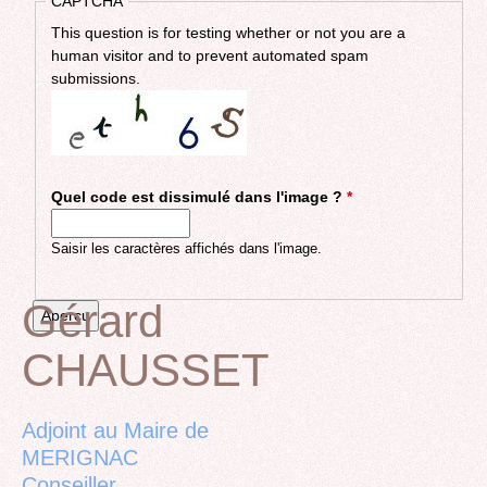
CAPTCHA
This question is for testing whether or not you are a
human visitor and to prevent automated spam
submissions.
Quel code est dissimulé dans l'image ?
*
Saisir les caractères affichés dans l'image.
Gérard
CHAUSSET
Back
to
top
Adjoint au Maire de
MERIGNAC
Conseiller