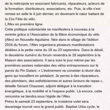
de la métropole en associant fabricants, réparateurs, acteurs de
la formation, distributeurs, associations, etc. Puis, la ville s’est
remise en selle le 4 juin dernier, en devenant le cœur battant de
la 21e Fête du vélo.
L’Afev en première ligne
Cette politique volontariste se manifestera à nouveau à la
rentrée grâce à l’Association de la filière économique du vélo
(Afev) en Nouvelle-Aquitaine. Née dans le sillage de l’édition
2016 du forum, l’Afev organisera plusieurs manifestations
dédiées à la petite reine du 18 au 23 septembre. Dans le détail,
le deuxième numéro du forum reviendra le 18 septembre à la
Maison des associations. Il sera suivi le jour même par les
premières assises nationales des vélos entrepreneurs sur le
parvis du Pin Galant. « L’événement va consister à réunir des
gens qui travaillent en pédalant. Je pense à des réparateurs,
des plombiers, des esthéticiennes et autres livreurs de repas »,
détaille Gérard Chausset, adjoint délégué à la transition
énergétique, à la mobilité et à l’espace public. Là encore, cette
rencontre se tiendra sous l’égide de l’Afev.
Prévu le samedi 23 septembre, le troisième volet sera
davantage tourné vers le grand public. Baptisé Urba cycle, le