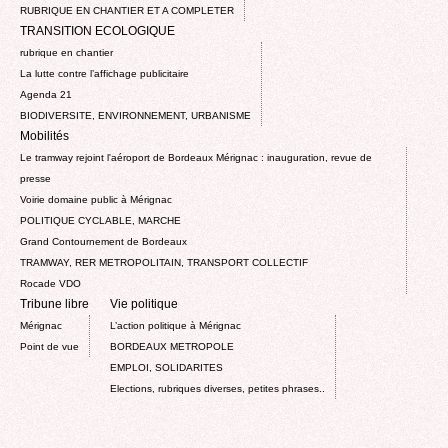
RUBRIQUE EN CHANTIER ET A COMPLETER
TRANSITION ECOLOGIQUE
rubrique en chantier
La lutte contre l’affichage publicitaire
Agenda 21
BIODIVERSITE, ENVIRONNEMENT, URBANISME
Mobilités
Le tramway rejoint l'aéroport de Bordeaux Mérignac : inauguration, revue de
presse
Voirie domaine public à Mérignac
POLITIQUE CYCLABLE, MARCHE
Grand Contournement de Bordeaux
TRAMWAY, RER METROPOLITAIN, TRANSPORT COLLECTIF
Rocade VDO
Tribune libre
Vie politique
Mérignac
L’action politique à Mérignac
Point de vue
BORDEAUX METROPOLE
EMPLOI, SOLIDARITES
Elections, rubriques diverses, petites phrases..