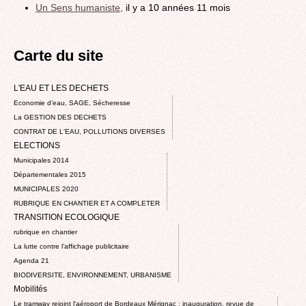
Un Sens humaniste,
il y a 10 années 11 mois
Carte du site
L'EAU ET LES DECHETS
Economie d’eau, SAGE, Sécheresse
La GESTION DES DECHETS
CONTRAT DE L'EAU, POLLUTIONS DIVERSES
ELECTIONS
Municipales 2014
Départementales 2015
MUNICIPALES 2020
RUBRIQUE EN CHANTIER ET A COMPLETER
TRANSITION ECOLOGIQUE
rubrique en chantier
La lutte contre l’affichage publicitaire
Agenda 21
BIODIVERSITE, ENVIRONNEMENT, URBANISME
Mobilités
Le tramway rejoint l'aéroport de Bordeaux Mérignac : inauguration, revue de