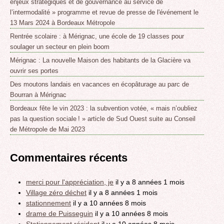
enjeux stratégiques et de gouvernance au service de
l’intermodalité » programme et revue de presse de l'événement le
13 Mars 2024 à Bordeaux Métropole
Rentrée scolaire : à Mérignac, une école de 19 classes pour
soulager un secteur en plein boom
Mérignac : La nouvelle Maison des habitants de la Glacière va
ouvrir ses portes
Des moutons landais en vacances en écopâturage au parc de
Bourran à Mérignac
Bordeaux fête le vin 2023 : la subvention votée, « mais n’oubliez
pas la question sociale ! » article de Sud Ouest suite au Conseil
de Métropole de Mai 2023
Commentaires récents
merci pour l'appréciation, je
il y a 8 années 1 mois
Village zéro déchet
il y a 8 années 1 mois
stationnement
il y a 10 années 8 mois
drame de Puisseguin
il y a 10 années 8 mois
Stationnement résident
il y a 10 années 8 mois