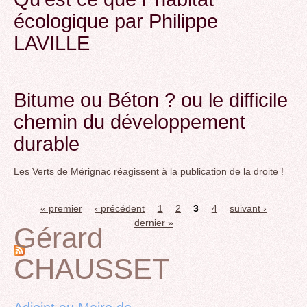
écologique par Philippe
LAVILLE
Bitume ou Béton ? ou le difficile
chemin du développement
durable
Les Verts de Mérignac réagissent à la publication de la droite !
« premier
‹ précédent
1
2
3
4
suivant ›
Pages
dernier »
Gérard
CHAUSSET
Back
to
top