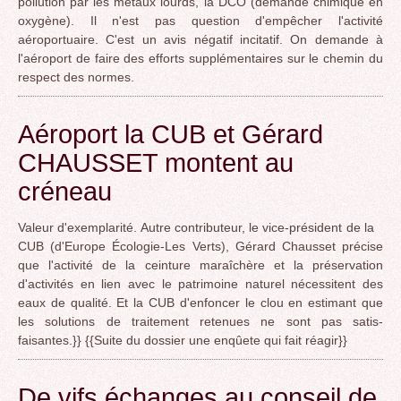
pollution par les métaux lourds, la DCO (demande chimique en
oxygène). Il n'est pas question d'empêcher l'activité
aéroportuaire. C'est un avis négatif incitatif. On demande à
l'aéroport de faire des efforts supplémentaires sur le chemin du
respect des normes.
Aéroport la CUB et Gérard
CHAUSSET montent au
créneau
Valeur d'exemplarité. Autre contributeur, le vice-président de la
CUB (d'Europe Écologie-Les Verts), Gérard Chausset précise
que l'activité de la ceinture maraîchère et la préservation
d'activités en lien avec le patrimoine naturel nécessitent des
eaux de qualité. Et la CUB d'enfoncer le clou en estimant que
les solutions de traitement retenues ne sont pas satis-
faisantes.}} {{Suite du dossier une enqûete qui fait réagir}}
De vifs échanges au conseil de