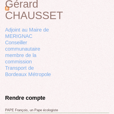
Gérard
Pages
CHAUSSET
Back
to
top
Adjoint au Maire de
MERIGNAC
Conseiller
communautaire
membre de la
commission
Transport de
Bordeaux Métropole
Rendre compte
PAPE François, un Pape écologiste