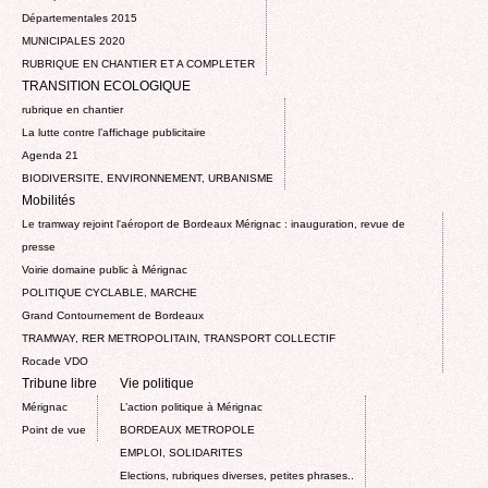
Départementales 2015
MUNICIPALES 2020
RUBRIQUE EN CHANTIER ET A COMPLETER
TRANSITION ECOLOGIQUE
rubrique en chantier
La lutte contre l’affichage publicitaire
Agenda 21
BIODIVERSITE, ENVIRONNEMENT, URBANISME
Mobilités
Le tramway rejoint l'aéroport de Bordeaux Mérignac : inauguration, revue de
presse
Voirie domaine public à Mérignac
POLITIQUE CYCLABLE, MARCHE
Grand Contournement de Bordeaux
TRAMWAY, RER METROPOLITAIN, TRANSPORT COLLECTIF
Rocade VDO
Tribune libre
Vie politique
Mérignac
L’action politique à Mérignac
Point de vue
BORDEAUX METROPOLE
EMPLOI, SOLIDARITES
Elections, rubriques diverses, petites phrases..