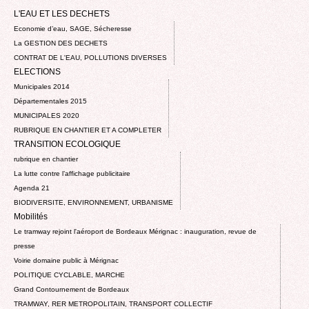
L'EAU ET LES DECHETS
Economie d’eau, SAGE, Sécheresse
La GESTION DES DECHETS
CONTRAT DE L'EAU, POLLUTIONS DIVERSES
ELECTIONS
Municipales 2014
Départementales 2015
MUNICIPALES 2020
RUBRIQUE EN CHANTIER ET A COMPLETER
TRANSITION ECOLOGIQUE
rubrique en chantier
La lutte contre l’affichage publicitaire
Agenda 21
BIODIVERSITE, ENVIRONNEMENT, URBANISME
Mobilités
Le tramway rejoint l'aéroport de Bordeaux Mérignac : inauguration, revue de
presse
Voirie domaine public à Mérignac
POLITIQUE CYCLABLE, MARCHE
Grand Contournement de Bordeaux
TRAMWAY, RER METROPOLITAIN, TRANSPORT COLLECTIF