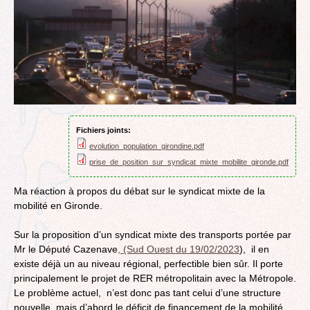
Fichiers joints:
evolution_population_girondine.pdf
prise_de_position_sur_syndicat_mixte_mobilite_gironde.pdf
Ma réaction à propos du débat sur le syndicat mixte de la
mobilité en Gironde.
Sur la proposition d’un syndicat mixte des transports portée par
Mr le Député Cazenave
, (Sud Ouest du 19/02/2023
), il en
existe déjà un au niveau régional, perfectible bien sûr. Il porte
principalement le projet de RER métropolitain avec la Métropole.
Le problème actuel,​ ​ n’est donc pas tant celui d’une structure
nouvelle, mais d’abord le déficit de financement de la mobilité.