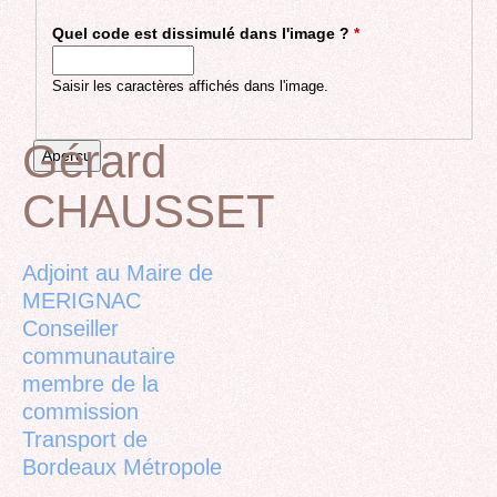
Quel code est dissimulé dans l'image ?
*
Saisir les caractères affichés dans l'image.
Gérard
CHAUSSET
Back
to
top
Adjoint au Maire de
MERIGNAC
Conseiller
communautaire
membre de la
commission
Transport de
Bordeaux Métropole