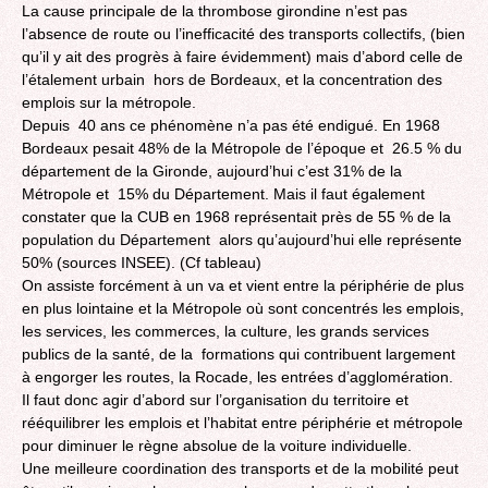
La cause principale de la thrombose girondine n’est pas
l’absence de route ou l’inefficacité des transports collectifs, (bien
qu’il y ait des progrès à faire évidemment) mais d’abord celle de
l’étalement urbain hors de Bordeaux, et la concentration des
emplois sur la métropole.
Depuis 40 ans ce phénomène n’a pas été endigué. En 1968
Bordeaux pesait 48% de la Métropole de l’époque et 26.5 % du
département de la Gironde, aujourd’hui c’est 31% de la
Métropole et 15% du Département. Mais il faut également
constater que la CUB en 1968 représentait près de 55 % de la
population du Département alors qu’aujourd’hui elle représente
50% (sources INSEE). (Cf tableau)
On assiste forcément à un va et vient entre la périphérie de plus
en plus lointaine et la Métropole où sont concentrés les emplois,
les services, les commerces, la culture, les grands services
publics de la santé, de la formations qui contribuent largement
à engorger les routes, la Rocade, les entrées d’agglomération.
Il faut donc agir d’abord sur l’organisation du territoire et
rééquilibrer les emplois et l’habitat entre périphérie et métropole
pour diminuer le règne absolue de la voiture individuelle.
Une meilleure coordination des transports et de la mobilité peut