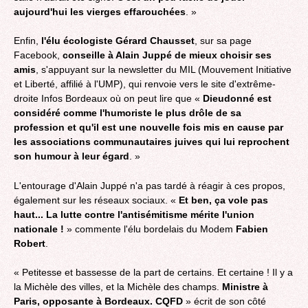
aujourd'hui les vierges effarouchées
. »
Enfin,
l'élu écologiste Gérard Chausset
, sur sa page
Facebook,
conseille à Alain Juppé de mieux choisir ses
amis
, s'appuyant sur la newsletter du MIL (Mouvement Initiative
et Liberté, affilié à l'UMP), qui renvoie vers le site d'extrême-
droite Infos Bordeaux où on peut lire que «
Dieudonné est
considéré comme l'humoriste le plus drôle de sa
profession et qu'il est une nouvelle fois mis en cause par
les associations communautaires juives qui lui reprochent
son humour à leur égard
. »
L'entourage d'Alain Juppé n'a pas tardé à réagir à ces propos,
également sur les réseaux sociaux. «
Et ben, ça vole pas
haut... La lutte contre l'antisémitisme mérite l'union
nationale !
» commente l'élu bordelais du Modem
Fabien
Robert
.
« Petitesse et bassesse de la part de certains. Et certaine ! Il y a
la Michèle des villes, et la Michèle des champs.
Ministre à
Paris, opposante à Bordeaux. CQFD
» écrit de son côté