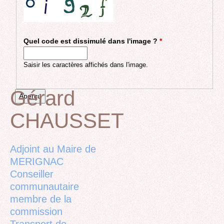
Quel code est dissimulé dans l'image ?
*
Saisir les caractères affichés dans l'image.
Gérard
CHAUSSET
Back
to
top
Adjoint au Maire de
MERIGNAC
Conseiller
communautaire
membre de la
commission
Transport de