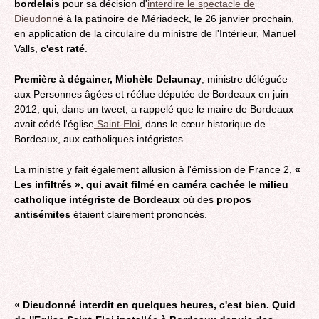
bordelais
pour sa décision d'
interdire le spectacle de
Dieudonn
é à la patinoire de Mériadeck, le 26 janvier prochain,
en application de la circulaire du ministre de l'Intérieur, Manuel
Valls,
c'est raté
.
Première à dégainer, Michèle Delaunay
, ministre déléguée
aux Personnes âgées et réélue députée de Bordeaux en juin
2012, qui, dans un tweet, a rappelé que le maire de Bordeaux
avait cédé l'église
Saint-Eloi
, dans le cœur historique de
Bordeaux, aux catholiques intégristes.
La ministre y fait également allusion à l'émission de France 2,
«
Les infiltrés », qui avait filmé en caméra cachée le milieu
catholique intégriste de Bordeaux
où des
propos
antisémites
étaient clairement prononcés.
« Dieudonné interdit en quelques heures, c'est bien. Quid