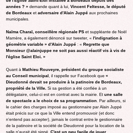
de l'Eglise Saint-Eloi installée à Bordeaux depuis des
années ? »
demande quant à lui,
Vincent Feltesse, le député
de Bordeaux
et
adversaire d'Alain Juppé
aux prochaines
municipales.
Naïma Charaï, conseillère régionale PS
et suppléante de Noël
Mamère, a également dénoncé sur tweeter, «
l'indignation à
géométrie variable » d'Alain Juppé
: «
Regrette que
Monsieur @alainjuppe ne soit pas aussi réactif vis à vis de
l'église Saint Eloi. »
Quant à
Mathieu Rouveyre, président du groupe socialiste
au Conseil municipal
, il rappelle sur Facebook que
«
Dieudonné devait se produire à la patinoire de Bordeaux,
propriété de la Ville.
Si sa gestion a été confiée à un
délégataire, celui-ci est en contrat avec la mairie. Et
une salle
de spectacle a le choix de sa programmation
. Par ailleurs, si
le cahier des charges imposé au gestionnaire par Alain Juppé
était précis sur ce que la Ville entend promouvoir (et donc
n'entend pas accepter), jamais le contrat entre le gestionnaire
de la patinoire et la société de Dieudonné pour la location de la
salle n'aurait été signé.
C'est un peu facile de jouer