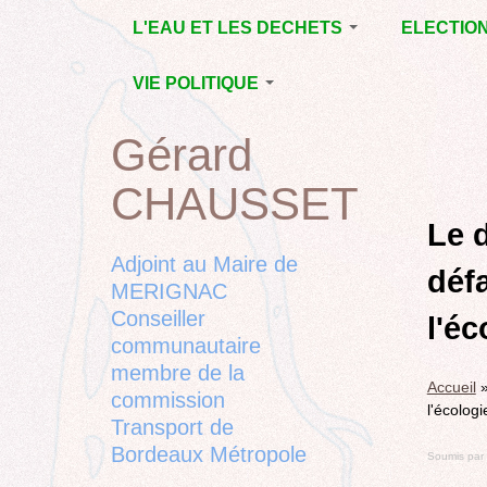
Jump
L'EAU ET LES DECHETS
ELECTIO
to
navigation
ECONOMIE D’EAU,
MUNICIPAL
VIE POLITIQUE
SAGE, SÉCHERESSE
DÉPARTEM
LA GESTION DES
L’ACTION POLITIQUE À
2015
Gérard
Back
DECHETS
MÉRIGNAC
MUNICIPAL
to
CONTRAT DE L'EAU,
BORDEAUX
CHAUSSET
top
RUBRIQUE
Back
POLLUTIONS
METROPOLE
CHANTIER 
to
Le 
DIVERSES
EMPLOI, SOLIDARITES
COMPLETE
top
Adjoint au Maire de
déf
ELECTIONS,
MERIGNAC
RUBRIQUES
Conseiller
DIVERSES, PETITES
l'éc
PHRASES..
communautaire
membre de la
Accueil
commission
l'écologi
Transport de
Bordeaux Métropole
Soumis par