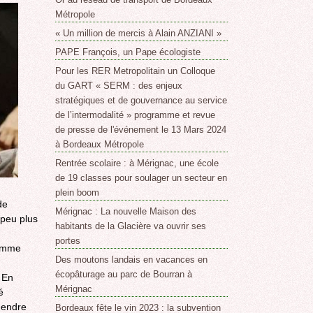
Métropole
« Un million de mercis à Alain ANZIANI »
PAPE François, un Pape écologiste
Pour les RER Metropolitain un Colloque
du GART « SERM : des enjeux
stratégiques et de gouvernance au service
de l’intermodalité » programme et revue
de presse de l'événement le 13 Mars 2024
à Bordeaux Métropole
Rentrée scolaire : à Mérignac, une école
de 19 classes pour soulager un secteur en
plein boom
de
Mérignac : La nouvelle Maison des
 peu plus
habitants de la Glacière va ouvrir ses
portes
homme
Des moutons landais en vacances en
écopâturage au parc de Bourran à
 En
Mérignac
é
gendre
Bordeaux fête le vin 2023 : la subvention