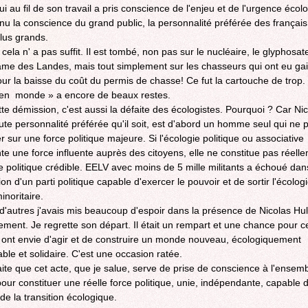
ui au fil de son travail a pris conscience de l'enjeu et de l'urgence écolo
nu la conscience du grand public, la personnalité préférée des français
plus grands.
cela n' a pas suffit. Il est tombé, non pas sur le nucléaire, le glyphosat
me des Landes, mais tout simplement sur les chasseurs qui ont eu ga
ur la baisse du coût du permis de chasse! Ce fut la cartouche de trop.
ien monde » a encore de beaux restes.
tte démission, c'est aussi la défaite des écologistes. Pourquoi ? Car Ni
oute personnalité préférée qu'il soit, est d'abord un homme seul qui ne 
 sur une force politique majeure. Si l'écologie politique ou associative
te une force influente auprès des citoyens, elle ne constitue pas réell
e politique crédible. EELV avec moins de 5 mille militants a échoué dan
ion d'un parti politique capable d'exercer le pouvoir et de sortir l'écolog
inoritaire.
autres j'avais mis beaucoup d'espoir dans la présence de Nicolas Hul
ment. Je regrette son départ. Il était un rempart et une chance pour ce
 ont envie d'agir et de construire un monde nouveau, écologiquement
ble et solidaire. C'est une occasion ratée.
ite que cet acte, que je salue, serve de prise de conscience à l'ensemb
pour constituer une réelle force politique, unie, indépendante, capable 
 de la transition écologique.