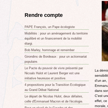
Rendre compte
PAPE François, un Pape écologiste
Mobilités : pour un aménagement du territoire
équilibré et un financement de la mobilité
élargi.
Bob Marley, hommage et remember
Girondins de Bordeaux : pour un actionnariat
populaire.
Le Pacte du pouvoir de vivre présenté par
La démiss
Nicoals Hulot et Laurent Berger est une
sensibil
initiative heureuse et positive.
d'un an, 
4 propositions pour la Transition Ecologique
Emmanuel
au Grand Débat National
dans so
C'est un
Le départ de Nicolas Hulot, deux défaites,
effet, ce
celle d'Emmanuel Macron et de l'écologie.
morale, 
Pour un réveil de la Gauche et des