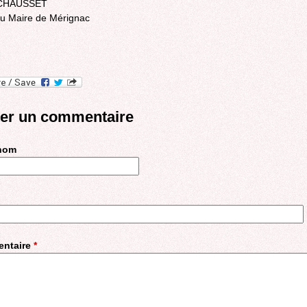
 CHAUSSET
au Maire de Mérignac
ter un commentaire
 nom
ntaire
*