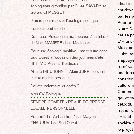
idéal » q
écologistes girondins par Gilles SAVARY et
est deve
Gérard CHAUSSET
par les 
9 mois pour rénover l’écologie politique
Pourtant 
Notre Da
Ecologiste et lucide
cause po
Drame de Puisseguin ma reponse á la tribune
L' « anc
de Noel MAMERE dans Mediapart
Mais, ce
Pour une écologie positive : ma tribune dans
Hulot, t
Sud Ouest à l'occasion des journées d'été
s'appuyer
d'EELV à Pessac Bordeaux
représen
Affaire DIEUDONNE : Alain JUPPE devrait
une forc
mieux choisir ses amis
constitut
culture m
J'ai été volontaire et après ?
Comme d'
Mon CV Politique
gouverne
RENDRE COMPTE - REVUE DE PRESSE
ceux qui
LOCALE PERSONNELLE
responsa
Je souha
Portrait " Le Vert au front" par Maryan
société 
CHARRUAU de Sud Ouest
le projet