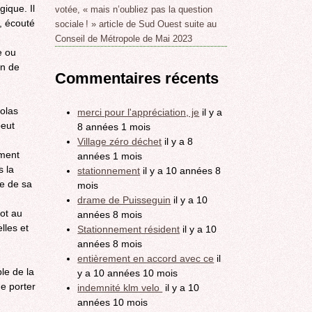
gique. Il
votée, « mais n’oubliez pas la question
, écouté
sociale ! » article de Sud Ouest suite au
Conseil de Métropole de Mai 2023
e ou
in de
Commentaires récents
colas
merci pour l'appréciation, je
il y a
peut
8 années 1 mois
Village zéro déchet
il y a 8
ement
années 1 mois
s la
stationnement
il y a 10 années 8
ie de sa
mois
drame de Puisseguin
il y a 10
ot au
années 8 mois
lles et
Stationnement résident
il y a 10
années 8 mois
entièrement en accord avec ce
il
le de la
y a 10 années 10 mois
de porter
indemnité klm velo
il y a 10
années 10 mois