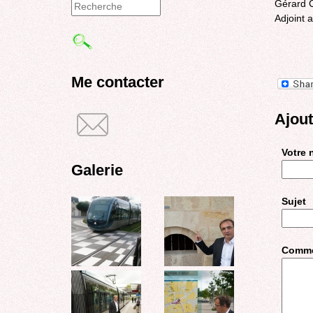
Gérard
Adjoint 
Formulaire
de
recherche
Me contacter
Ajou
Votre
Galerie
Sujet
Comme