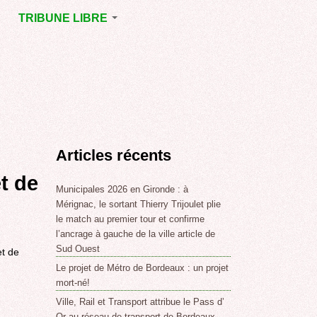
TRIBUNE LIBRE
E
MÉRIGNAC
GNAC
POINT DE VUE
EJOINT
E
,
Articles récents
SSE
LABLE,
t de
Municipales 2026 en Gironde : à
Mérignac, le sortant Thierry Trijoulet plie
le match au premier tour et confirme
NT DE
l’ancrage à gauche de la ville article de
Sud Ouest
et de
Le projet de Métro de Bordeaux : un projet
,
mort-né!
Ville, Rail et Transport attribue le Pass d’
Or au réseau de transport de Bordeaux