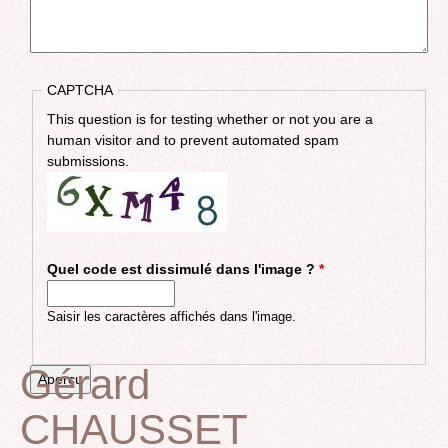
CAPTCHA
This question is for testing whether or not you are a
human visitor and to prevent automated spam
submissions.
Quel code est dissimulé dans l'image ?
*
Saisir les caractères affichés dans l'image.
Gérard
CHAUSSET
Back
to