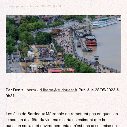
Soumis par
admin
le
ven, 09/06/2023 - 23:37
Par Denis Lherm -
d.lherm@sudouest.fr
Publié le 28/05/2023 à
9h31
Les élus de Bordeaux Métropole ne remettent pas en question
le soutien à la fête du vin, mais certains estiment que la
question sociale et environnementale n’est pas assez mise en