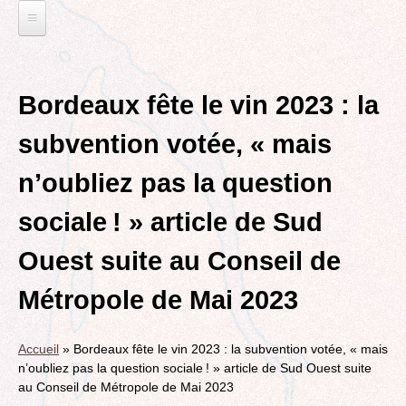
Jump
to
navigation
L'EAU ET LES DECHETS
Back
ECONOMIE D’EAU, SAGE, SÉCHERESSE
ELECTIONS
to
Bordeaux fête le vin 2023 : la
top
LA GESTION DES DECHETS
MUNICIPALES 2014
TRANSITION ECOLOGIQUE
subvention votée, « mais
CONTRAT DE L'EAU, POLLUTIONS DIVERSES
DÉPARTEMENTALES 2015
RUBRIQUE EN CHANTIER
MOBILITÉS
n’oubliez pas la question
MUNICIPALES 2020
LA LUTTE CONTRE L’AFFICHAGE
VOIRIE DOMAINE PUBLIC À MÉRIGNAC
TRIBUNE LIBRE
RUBRIQUE EN CHANTIER ET A COMPLETER
PUBLICITAIRE
sociale ! » article de Sud
LE TRAMWAY REJOINT L'AÉROPORT DE
AGENDA 21
MÉRIGNAC
VIE POLITIQUE
BORDEAUX MÉRIGNAC : INAUGURATION,
Ouest suite au Conseil de
BIODIVERSITE, ENVIRONNEMENT, URBANISME
REVUE DE PRESSE
POINT DE VUE
L’ACTION POLITIQUE À MÉRIGNAC
Métropole de Mai 2023
POLITIQUE CYCLABLE, MARCHE
BORDEAUX METROPOLE
GRAND CONTOURNEMENT DE BORDEAUX
EMPLOI, SOLIDARITES
Accueil
»
Bordeaux fête le vin 2023 : la subvention votée, « mais
TRAMWAY, RER METROPOLITAIN, TRANSPORT
ELECTIONS, RUBRIQUES DIVERSES, PETITES
n’oubliez pas la question sociale ! » article de Sud Ouest suite
COLLECTIF
PHRASES..
au Conseil de Métropole de Mai 2023
ROCADE VDO