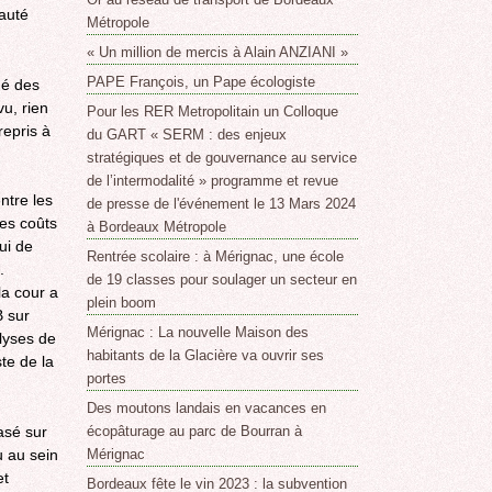
nauté
Métropole
« Un million de mercis à Alain ANZIANI »
PAPE François, un Pape écologiste
gé des
u, rien
Pour les RER Metropolitain un Colloque
repris à
du GART « SERM : des enjeux
stratégiques et de gouvernance au service
de l’intermodalité » programme et revue
ntre les
de presse de l'événement le 13 Mars 2024
les coûts
à Bordeaux Métropole
ui de
Rentrée scolaire : à Mérignac, une école
.
de 19 classes pour soulager un secteur en
la cour a
plein boom
 sur
Mérignac : La nouvelle Maison des
alyses de
habitants de la Glacière va ouvrir ses
ste de la
portes
Des moutons landais en vacances en
asé sur
écopâturage au parc de Bourran à
u au sein
Mérignac
et
Bordeaux fête le vin 2023 : la subvention