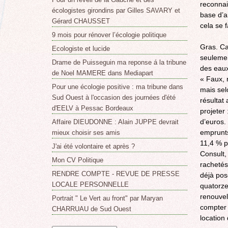
reconnais
écologistes girondins par Gilles SAVARY et
base d’a
Gérard CHAUSSET
cela se f
9 mois pour rénover l’écologie politique
Gras. Ca
Ecologiste et lucide
seulemen
Drame de Puisseguin ma reponse á la tribune
des eaux
de Noel MAMERE dans Mediapart
« Faux, 
Pour une écologie positive : ma tribune dans
mais sel
Sud Ouest à l'occasion des journées d'été
résultat
d'EELV à Pessac Bordeaux
projeter
d’euros.
Affaire DIEUDONNE : Alain JUPPE devrait
emprunts
mieux choisir ses amis
11,4 % p
J'ai été volontaire et après ?
Consult,
Mon CV Politique
rachetés
RENDRE COMPTE - REVUE DE PRESSE
déjà pos
LOCALE PERSONNELLE
quatorze
renouvel
Portrait " Le Vert au front" par Maryan
compter 
CHARRUAU de Sud Ouest
location