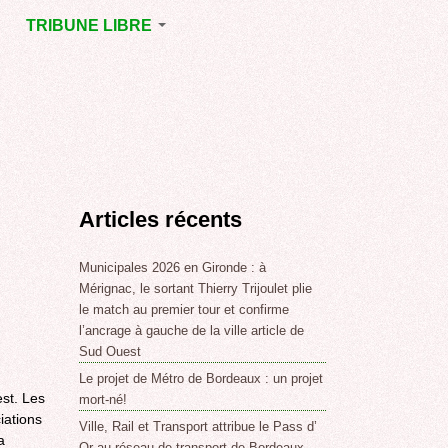
TRIBUNE LIBRE
E
MÉRIGNAC
GNAC
POINT DE VUE
EJOINT
E
,
Articles récents
SSE
LABLE,
Municipales 2026 en Gironde : à
Mérignac, le sortant Thierry Trijoulet plie
le match au premier tour et confirme
NT DE
l’ancrage à gauche de la ville article de
Sud Ouest
Le projet de Métro de Bordeaux : un projet
,
st. Les
mort-né!
iations
Ville, Rail et Transport attribue le Pass d’
a
Or au réseau de transport de Bordeaux