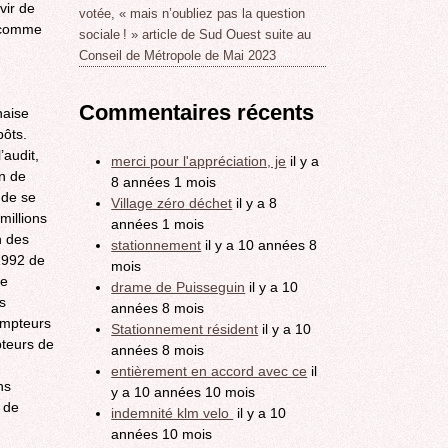
vir de
votée, « mais n’oubliez pas la question
, comme
sociale ! » article de Sud Ouest suite au
Conseil de Métropole de Mai 2023
Commentaires récents
naise
pôts.
’audit,
merci pour l'appréciation, je
il y a
en de
8 années 1 mois
 de se
Village zéro déchet
il y a 8
millions
années 1 mois
n des
stationnement
il y a 10 années 8
 1992 de
mois
ce
drame de Puisseguin
il y a 10
s
années 8 mois
ompteurs
Stationnement résident
il y a 10
pteurs de
années 8 mois
entièrement en accord avec ce
il
ns
y a 10 années 10 mois
 de
indemnité klm velo
il y a 10
années 10 mois