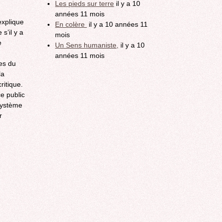
Les pieds sur terre
il y a 10
années 11 mois
explique
En colère
il y a 10 années 11
s’il y a
mois
e
Un Sens humaniste,
il y a 10
années 11 mois
es du
la
ritique.
e public
système
r