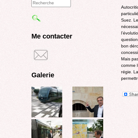
Autocrit
Formulaire
particuli
de
Suez. Le
nécessai
recherche
l’évolut
Me contacter
question
bon déro
concessi
Mais pas
comme le
régie. L
Galerie
permettr