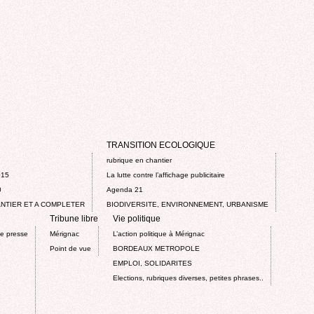
TRANSITION ECOLOGIQUE
rubrique en chantier
015
La lutte contre l’affichage publicitaire
0
Agenda 21
NTIER ET A COMPLETER
BIODIVERSITE, ENVIRONNEMENT, URBANISME
Tribune libre
Vie politique
de presse
Mérignac
L’action politique à Mérignac
Point de vue
BORDEAUX METROPOLE
EMPLOI, SOLIDARITES
Elections, rubriques diverses, petites phrases..