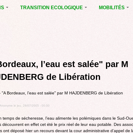
NS
TRANSITION ECOLOGIQUE
MOBILITÉS
ES 2014
RUBRIQUE EN
VOIRIE DOMAIN
CHANTIER
PUBLIC À MÉRI
ENTALES
LA LUTTE CONTRE
LE TRAMWAY R
L’AFFICHAGE
L'AÉROPORT D
ES 2020
PUBLICITAIRE
BORDEAUX
MÉRIGNAC :
 EN
AGENDA 21
INAUGURATION
ET A
Bordeaux, l’eau est salée" par M
REVUE DE PRE
R
BIODIVERSITE,
ENVIRONNEMENT,
POLITIQUE CYC
DENBERG de Libération
URBANISME
MARCHE
GRAND
»
"A Bordeaux, l’eau est salée" par M HAJDENBERG de Libération
CONTOURNEME
BORDEAUX
Anonyme
le
jeu, 28/07/2005 - 00:00
TRAMWAY, RER
METROPOLITAIN
temps de sécheresse, l’eau alimente les polémiques dans le Sud-Oue
TRANSPORT
s découvrent en effet cet été le prix réel de leur eau potable. Des assoc
COLLECTIF
s ont déposé hier un recours devant la cour administrative d’appel de l