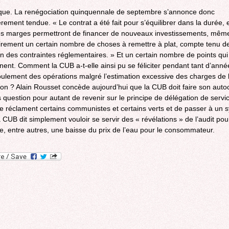
ique. La renégociation quinquennale de septembre s’annonce donc
èrement tendue. « Le contrat a été fait pour s’équilibrer dans la durée, 
s marges permettront de financer de nouveaux investissements, même 
rement un certain nombre de choses à remettre à plat, compte tenu d
ion des contraintes réglementaires. » Et un certain nombre de points qui
nent. Comment la CUB a-t-elle ainsi pu se féliciter pendant tant d’anné
ulement des opérations malgré l’estimation excessive des charges de 
on ? Alain Rousset concède aujourd’hui que la CUB doit faire son autoc
 question pour autant de revenir sur le principe de délégation de servic
 réclament certains communistes et certains verts et de passer à un 
a CUB dit simplement vouloir se servir des « révélations » de l’audit pou
e, entre autres, une baisse du prix de l’eau pour le consommateur.