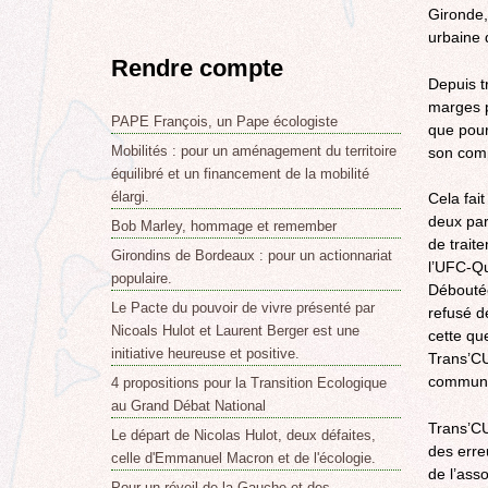
Gironde,
urbaine 
Rendre compte
Depuis tr
marges p
PAPE François, un Pape écologiste
que pour
Mobilités : pour un aménagement du territoire
son comp
équilibré et un financement de la mobilité
élargi.
Cela fai
deux par
Bob Marley, hommage et remember
de trait
Girondins de Bordeaux : pour un actionnariat
l’UFC-Qu
populaire.
Déboutée
Le Pacte du pouvoir de vivre présenté par
refusé d
Nicoals Hulot et Laurent Berger est une
cette qu
initiative heureuse et positive.
Trans’CUB
communau
4 propositions pour la Transition Ecologique
au Grand Débat National
Trans’CU
Le départ de Nicolas Hulot, deux défaites,
des erre
celle d'Emmanuel Macron et de l'écologie.
de l’asso
Pour un réveil de la Gauche et des