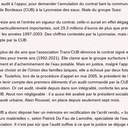
 audit à l’appui, pour demander l’annulation du contrat liant la commu
ROCADE VDO
de Bordeaux (CUB) à la Lyonnaise des eaux, filiale du groupe Suez.
eize ans et l’entrée en vigueur du contrat, celle-ci aurait en effet déga
articulièrement importantes, soit 29,3 millions d’euros de plus que prév
 les années 1997-2003. Des chiffres contestés par la Lyonnaise, mais 
te par la CUB.
t plus de dix ans que l’association Trans’CUB dénonce le contrat signé e
ties pour trente ans (1992-2021). Elle clame que le groupe surfacture 
ement et d’acheminement de l’eau potable. Mais en justice, malgré l’app
e choisir et de l’Union des familles laïques, elle a échoué par deux fois
. Toutefois, lors de la procédure d’appel en mai 2005, le président de 
e tenir compte des premiers éléments d’un audit commandé par la CUB
estion. Or cet audit, révélé depuis dans son intégralité, conforte les an
. Atout non négligeable : il a aussi été avalisé par le président sociali
té urbaine, Alain Rousset, en place depuis seulement sept mois.
B a donc déposé hier un mémoire en rectification de l’arrêt rendu, « b
urs matérielles », selon Patrick Du Fau de Lamothe, spécialiste de l’ea
ciation. Il n’est pas sûr que l’audit suffise à ce que la justice se déjuge 