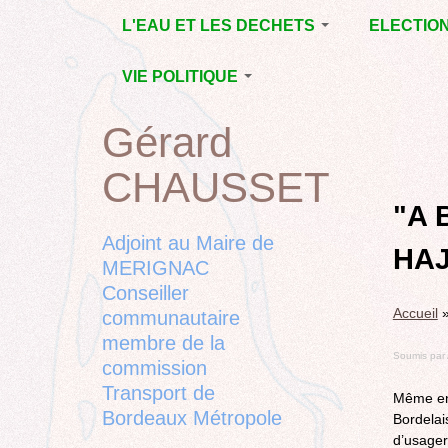
Jump
L'EAU ET LES DECHETS
ELECTIO
to
navigation
ECONOMIE D’EAU,
MUNICIPAL
VIE POLITIQUE
SAGE, SÉCHERESSE
DÉPARTEM
LA GESTION DES
L’ACTION POLITIQUE À
2015
Gérard
Back
DECHETS
MÉRIGNAC
MUNICIPAL
to
CONTRAT DE L'EAU,
BORDEAUX
CHAUSSET
top
RUBRIQUE
Back
POLLUTIONS
METROPOLE
CHANTIER 
to
"A 
DIVERSES
EMPLOI, SOLIDARITES
COMPLETE
top
Adjoint au Maire de
HAJ
ELECTIONS,
MERIGNAC
RUBRIQUES
Conseiller
DIVERSES, PETITES
Accueil
PHRASES..
communautaire
membre de la
Soumis par
commission
Transport de
Même en 
Bordeaux Métropole
Bordelai
d’usager