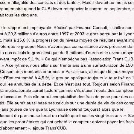
se « l’illégalité des contrats et des tarifs ». Mais il devrait au moins ser
rgumentaire quand la CUB devra renégocier le contrat en septembre
ait tous les cinq ans.
r le rapport est impitoyable. Réalisé par Finance Consult, il chiffre non
t à 29,3 millions d’euros entre 1997 et 2003 le gras perçu par la Lyon
, mais à 15,6 % la progression du niveau moyen de résultats avant im
rétorque le groupe. Nous n’avons pas connaissance avec précision de l
on nos calculs le gras n’est que de 6 millions d’euros et le niveau moy
 avant impôt de 9,1 %. » Ce qui n’empêche pas l’association Trans’CUB
 : « A ce rythme, nous allons sur trente ans à une surfacturation de 150 
 Ce sont des montants énormes. » Par ailleurs, alors que le taux moye
 d’Etat est tombé à 4,5 %, le groupe applique toujours le taux fixé en
our les annuités de la dette. Et ce n’est pas tout. Toujours selon Finan
 la multinationale aurait facturé comme s’ils étaient neufs des compteur
 d’occasion. Puis elle aurait comptabilisé des frais de pose pour des c
és. Elle aurait aussi basé ses calculs sur une durée de vie de ces com
 ans (durée de vie que la Lyonnaise défend toujours) alors que le
lement du parc ne se ferait en réalité que tous les vingt-trois ans. « Sa
que les propriétaires qui ont acheté le compteur doivent payer les frais
 d’abonnement », ajoute Trans’CUB.