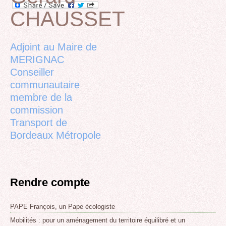
CHAUSSET
Back
to
top
Adjoint au Maire de
MERIGNAC
Conseiller
communautaire
membre de la
commission
Transport de
Bordeaux Métropole
Rendre compte
PAPE François, un Pape écologiste
Mobilités : pour un aménagement du territoire équilibré et un