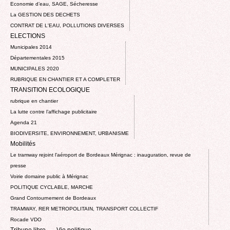
Economie d’eau, SAGE, Sécheresse
La GESTION DES DECHETS
CONTRAT DE L'EAU, POLLUTIONS DIVERSES
ELECTIONS
Municipales 2014
Départementales 2015
MUNICIPALES 2020
RUBRIQUE EN CHANTIER ET A COMPLETER
TRANSITION ECOLOGIQUE
rubrique en chantier
La lutte contre l’affichage publicitaire
Agenda 21
BIODIVERSITE, ENVIRONNEMENT, URBANISME
Mobilités
Le tramway rejoint l'aéroport de Bordeaux Mérignac : inauguration, revue de
presse
Voirie domaine public à Mérignac
POLITIQUE CYCLABLE, MARCHE
Grand Contournement de Bordeaux
TRAMWAY, RER METROPOLITAIN, TRANSPORT COLLECTIF
Rocade VDO
Tribune libre
Vie politique