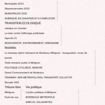
Municipales 2014
Départementales 2015
MUNICIPALES 2020
RUBRIQUE EN CHANTIER ET A COMPLETER
TRANSITION ECOLOGIQUE
rubrique en chantier
La lutte contre l’affichage publicitaire
Agenda 21
BIODIVERSITE, ENVIRONNEMENT, URBANISME
Mobilités
Le tramway rejoint l'aéroport de Bordeaux Mérignac : inauguration, revue de
presse
Voirie domaine public à Mérignac
POLITIQUE CYCLABLE, MARCHE
Grand Contournement de Bordeaux
TRAMWAY, RER METROPOLITAIN, TRANSPORT COLLECTIF
Rocade VDO
Tribune libre
Vie politique
Mérignac
L’action politique à Mérignac
Point de vue
BORDEAUX METROPOLE
EMPLOI, SOLIDARITES