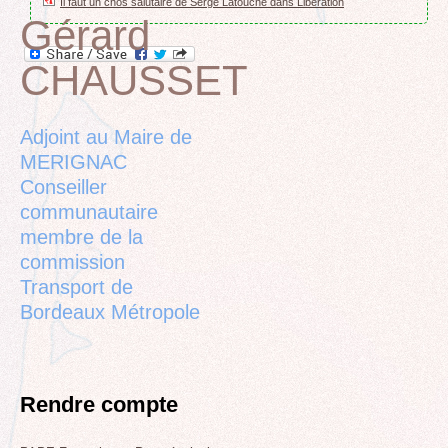
Il faut un chos salutaire de Serge Latouche dans Libération
Gérard
CHAUSSET
Back
to
top
Adjoint au Maire de
MERIGNAC
Conseiller
communautaire
membre de la
commission
Transport de
Bordeaux Métropole
Rendre compte