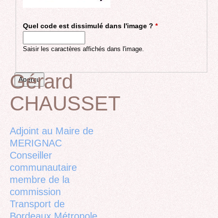
Quel code est dissimulé dans l'image ?
*
Saisir les caractères affichés dans l'image.
Gérard
CHAUSSET
Back
to
top
Adjoint au Maire de
MERIGNAC
Conseiller
communautaire
membre de la
commission
Transport de
Bordeaux Métropole