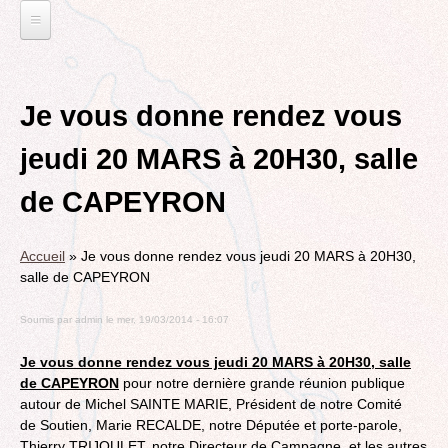
Jump
to
navigation
L'EAU ET LES DECHETS
Back
ECONOMIE D’EAU, SAGE, SÉCHERESSE
ELECTIONS
to
Je vous donne rendez vous
top
LA GESTION DES DECHETS
MUNICIPALES 2014
TRANSITION ECOLOGIQUE
jeudi 20 MARS à 20H30, salle
CONTRAT DE L'EAU, POLLUTIONS DIVERSES
DÉPARTEMENTALES 2015
RUBRIQUE EN CHANTIER
MOBILITÉS
de CAPEYRON
MUNICIPALES 2020
LA LUTTE CONTRE L’AFFICHAGE
VOIRIE DOMAINE PUBLIC À MÉRIGNAC
TRIBUNE LIBRE
RUBRIQUE EN CHANTIER ET A COMPLETER
PUBLICITAIRE
LE TRAMWAY REJOINT L'AÉROPORT DE
Accueil
»
Je vous donne rendez vous jeudi 20 MARS à 20H30,
AGENDA 21
MÉRIGNAC
VIE POLITIQUE
BORDEAUX MÉRIGNAC : INAUGURATION,
salle de CAPEYRON
BIODIVERSITE, ENVIRONNEMENT, URBANISME
REVUE DE PRESSE
POINT DE VUE
L’ACTION POLITIQUE À MÉRIGNAC
Soumis par
admin
le
mer, 19/03/2014 - 16:07
POLITIQUE CYCLABLE, MARCHE
BORDEAUX METROPOLE
GRAND CONTOURNEMENT DE BORDEAUX
Je vous donne rendez vous jeudi 20 MARS à 20H30, salle
EMPLOI, SOLIDARITES
de CAPEYRON
pour notre dernière grande réunion publique
TRAMWAY, RER METROPOLITAIN, TRANSPORT
ELECTIONS, RUBRIQUES DIVERSES, PETITES
autour de Michel SAINTE MARIE, Président de notre Comité
COLLECTIF
PHRASES..
de Soutien, Marie RECALDE, notre Députée et porte-parole,
ROCADE VDO
Thierry TRIJOULET, notre Directeur de Campagne et les autres