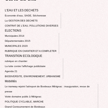
L'EAU ET LES DECHETS
Economie d’eau, SAGE, Sécheresse
La GESTION DES DECHETS
CONTRAT DE L'EAU, POLLUTIONS DIVERSES
ELECTIONS
Municipales 2014
Départementales 2015
MUNICIPALES 2020
RUBRIQUE EN CHANTIER ET A COMPLETER
TRANSITION ECOLOGIQUE
rubrique en chantier
La lutte contre l’affichage publicitaire
Agenda 21
BIODIVERSITE, ENVIRONNEMENT, URBANISME
Mobilités
Le tramway rejoint l'aéroport de Bordeaux Mérignac : inauguration, revue de
presse
Voirie domaine public à Mérignac
POLITIQUE CYCLABLE, MARCHE
Grand Contournement de Bordeaux