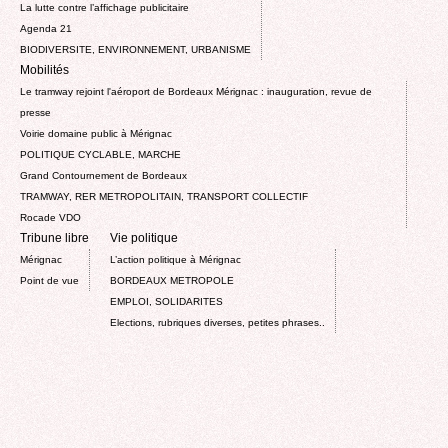
La lutte contre l’affichage publicitaire
Agenda 21
BIODIVERSITE, ENVIRONNEMENT, URBANISME
Mobilités
Le tramway rejoint l'aéroport de Bordeaux Mérignac : inauguration, revue de
presse
Voirie domaine public à Mérignac
POLITIQUE CYCLABLE, MARCHE
Grand Contournement de Bordeaux
TRAMWAY, RER METROPOLITAIN, TRANSPORT COLLECTIF
Rocade VDO
Tribune libre
Vie politique
Mérignac
L’action politique à Mérignac
Point de vue
BORDEAUX METROPOLE
EMPLOI, SOLIDARITES
Elections, rubriques diverses, petites phrases..