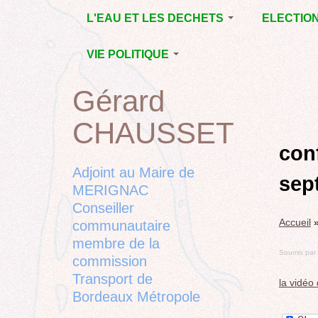
Jump
L'EAU ET LES DECHETS
ELECTIO
to
navigation
ECONOMIE D’EAU,
MUNICIPAL
VIE POLITIQUE
SAGE, SÉCHERESSE
DÉPARTEM
LA GESTION DES
L’ACTION POLITIQUE À
2015
Gérard
Back
DECHETS
MÉRIGNAC
MUNICIPAL
to
CONTRAT DE L'EAU,
BORDEAUX
CHAUSSET
top
RUBRIQUE
Back
POLLUTIONS
METROPOLE
CHANTIER 
to
con
DIVERSES
EMPLOI, SOLIDARITES
COMPLETE
top
Adjoint au Maire de
sep
ELECTIONS,
MERIGNAC
RUBRIQUES
Conseiller
DIVERSES, PETITES
Accueil
PHRASES..
communautaire
membre de la
Soumis par
commission
Transport de
la vidéo
Bordeaux Métropole