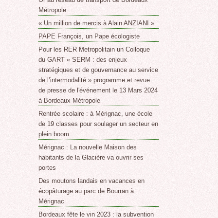
Métropole
« Un million de mercis à Alain ANZIANI »
PAPE François, un Pape écologiste
Pour les RER Metropolitain un Colloque
du GART « SERM : des enjeux
stratégiques et de gouvernance au service
de l’intermodalité » programme et revue
de presse de l'événement le 13 Mars 2024
à Bordeaux Métropole
Rentrée scolaire : à Mérignac, une école
de 19 classes pour soulager un secteur en
plein boom
Mérignac : La nouvelle Maison des
habitants de la Glacière va ouvrir ses
portes
Des moutons landais en vacances en
écopâturage au parc de Bourran à
Mérignac
Bordeaux fête le vin 2023 : la subvention