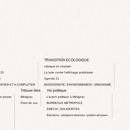
TRANSITION ECOLOGIQUE
rubrique en chantier
015
La lutte contre l’affichage publicitaire
0
Agenda 21
NTIER ET A COMPLETER
BIODIVERSITE, ENVIRONNEMENT, URBANISME
Tribune libre
Vie politique
de presse
Mérignac
L’action politique à Mérignac
Point de vue
BORDEAUX METROPOLE
EMPLOI, SOLIDARITES
Elections, rubriques diverses, petites phrases..