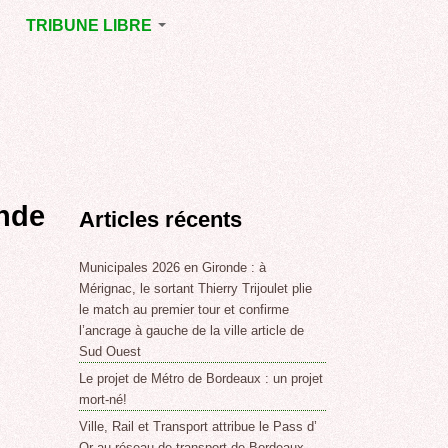
TRIBUNE LIBRE
E
MÉRIGNAC
GNAC
POINT DE VUE
EJOINT
E
,
onde
Articles récents
SSE
LABLE,
Municipales 2026 en Gironde : à
Mérignac, le sortant Thierry Trijoulet plie
le match au premier tour et confirme
NT DE
l’ancrage à gauche de la ville article de
Sud Ouest
Le projet de Métro de Bordeaux : un projet
,
mort-né!
Ville, Rail et Transport attribue le Pass d’
Or au réseau de transport de Bordeaux