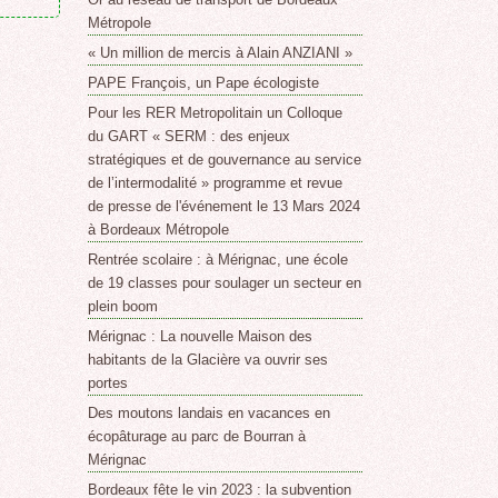
Métropole
« Un million de mercis à Alain ANZIANI »
PAPE François, un Pape écologiste
Pour les RER Metropolitain un Colloque
du GART « SERM : des enjeux
stratégiques et de gouvernance au service
de l’intermodalité » programme et revue
de presse de l'événement le 13 Mars 2024
à Bordeaux Métropole
Rentrée scolaire : à Mérignac, une école
de 19 classes pour soulager un secteur en
plein boom
Mérignac : La nouvelle Maison des
habitants de la Glacière va ouvrir ses
portes
Des moutons landais en vacances en
écopâturage au parc de Bourran à
Mérignac
Bordeaux fête le vin 2023 : la subvention