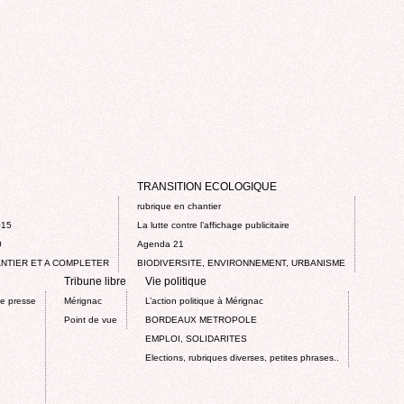
TRANSITION ECOLOGIQUE
rubrique en chantier
015
La lutte contre l’affichage publicitaire
0
Agenda 21
NTIER ET A COMPLETER
BIODIVERSITE, ENVIRONNEMENT, URBANISME
Tribune libre
Vie politique
de presse
Mérignac
L’action politique à Mérignac
Point de vue
BORDEAUX METROPOLE
EMPLOI, SOLIDARITES
Elections, rubriques diverses, petites phrases..