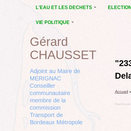
Jump
L'EAU ET LES DECHETS
ELECTIO
to
navigation
ECONOMIE D’EAU,
MUNICIPAL
VIE POLITIQUE
SAGE, SÉCHERESSE
DÉPARTEM
LA GESTION DES
L’ACTION POLITIQUE À
2015
Gérard
Back
DECHETS
MÉRIGNAC
MUNICIPAL
to
CONTRAT DE L'EAU,
BORDEAUX
CHAUSSET
top
RUBRIQUE
Back
POLLUTIONS
METROPOLE
CHANTIER 
to
"23
DIVERSES
EMPLOI, SOLIDARITES
COMPLETE
top
Adjoint au Maire de
Del
ELECTIONS,
MERIGNAC
RUBRIQUES
Conseiller
DIVERSES, PETITES
Accueil
PHRASES..
communautaire
membre de la
Soumis par
commission
Transport de
Bordeaux Métropole