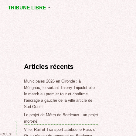
TRIBUNE LIBRE
E
MÉRIGNAC
GNAC
POINT DE VUE
EJOINT
E
,
Articles récents
SSE
LABLE,
Municipales 2026 en Gironde : à
Mérignac, le sortant Thierry Trijoulet plie
le match au premier tour et confirme
NT DE
l’ancrage à gauche de la ville article de
Sud Ouest
Le projet de Métro de Bordeaux : un projet
,
mort-né!
Ville, Rail et Transport attribue le Pass d’
SUD OUEST
Or au réseau de transport de Bordeaux