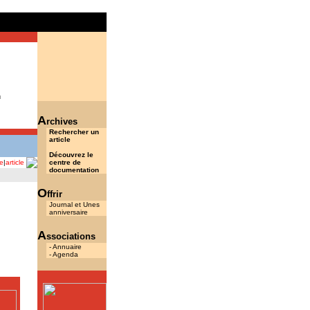
..
.
u
A
rchives
Rechercher un
article
Découvrez le
centre de
e
|
article
documentation
O
ffrir
Journal et Unes
anniversaire
A
ssociations
- Annuaire
- Agenda