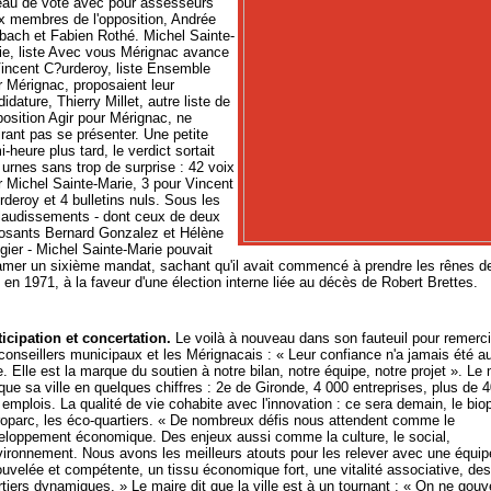
eau de vote avec pour assesseurs
x membres de l'opposition, Andrée
bach et Fabien Rothé. Michel Sainte-
ie, liste Avec vous Mérignac avance
Vincent C?urderoy, liste Ensemble
 Mérignac, proposaient leur
idature, Thierry Millet, autre liste de
position Agir pour Mérignac, ne
rant pas se présenter. Une petite
-heure plus tard, le verdict sortait
urnes sans trop de surprise : 42 voix
r Michel Sainte-Marie, 3 pour Vincent
deroy et 4 bulletins nuls. Sous les
laudissements - dont ceux de deux
osants Bernard Gonzalez et Hélène
ier - Michel Sainte-Marie pouvait
amer un sixième mandat, sachant qu'il avait commencé à prendre les rênes de
e en 1971, à la faveur d'une élection interne liée au décès de Robert Brettes.
ticipation et concertation.
Le voilà à nouveau dans son fauteuil pour remerci
conseillers municipaux et les Mérignacais : « Leur confiance n'a jamais été a
e. Elle est la marque du soutien à notre bilan, notre équipe, notre projet ». Le 
ue sa ville en quelques chiffres : 2e de Gironde, 4 000 entreprises, plus de 4
emplois. La qualité de vie cohabite avec l'innovation : ce sera demain, le bio
éroparc, les éco-quartiers. « De nombreux défis nous attendent comme le
eloppement économique. Des enjeux aussi comme la culture, le social,
nvironnement. Nous avons les meilleurs atouts pour les relever avec une équip
uvelée et compétente, un tissu économique fort, une vitalité associative, des
tiers dynamiques. » Le maire dit que la ville est à un tournant : « On ne gouv