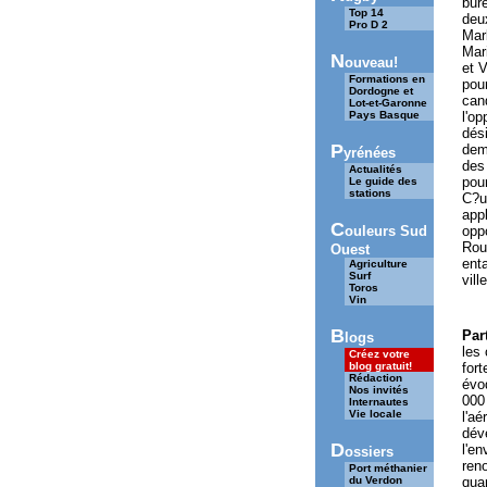
bur
Top 14
deu
Pro D 2
Mar
Mar
N
ouveau!
et 
Formations en
pour
Dordogne et
cand
Lot-et-Garonne
Pays Basque
l'op
dési
P
demi
yrénées
des 
Actualités
pou
Le guide des
stations
C?ur
app
C
ouleurs Sud
opp
Roug
Ouest
ent
Agriculture
Surf
vill
Toros
Vin
B
Par
logs
les 
Créez votre
blog gratuit!
fort
Rédaction
évoq
Nos invités
000 
Internautes
Vie locale
l'a
dév
D
l'e
ossiers
reno
Port méthanier
du Verdon
quar