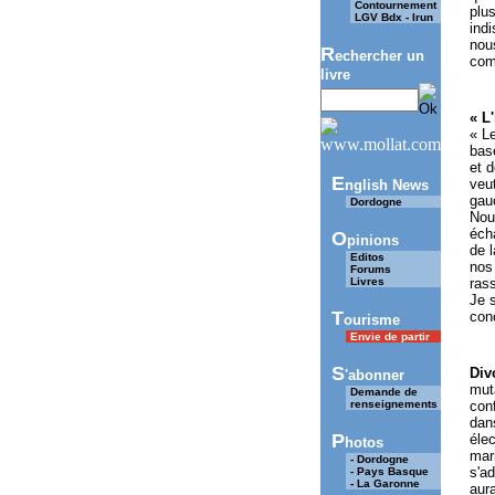
Contournement
plus
LGV Bdx - Irun
ind
nous
R
echercher un
com
livre
« L'
« Le
bas
et 
E
veut
nglish News
gauc
Dordogne
Nous
écha
O
pinions
de l
Editos
nos 
Forums
Livres
ras
Je 
T
conc
ourisme
Envie de partir
S
Div
'abonner
mut
Demande de
renseignements
conf
dans
P
élec
hotos
mari
- Dordogne
s'ad
- Pays Basque
- La Garonne
aur