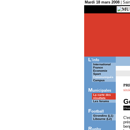
Mardi 18 mars 2008
| Sain
..
MU
SUDOUEST.COM
L
'info
International
France
Economie
Sport
Communiqués
Campus
PR
M
sixi
unicipales
La carte des
résultats
G
Les forums
:
Dom
F
ootball
Girondins (L1)
C'es
Libourne (L2)
prés
benj
R
ugby