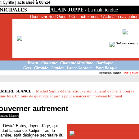
t Cyrille |
actualisé à 08h14
NICIPALES
ALAIN JUPPE
/
La main tendue
Découvrir Sud Ouest
/
Contactez nous
/
Aide à la navigation
L'info en contin
Béarn
-
.
Charente
-
.
Charente Maritime
-
.
Dordogne
Gers
-
.
Gironde
-
.
Landes
-
.
Lot et Garonne
-
.
Pays Basque
Accueil
|
Gironde
|
Rive gauch
EMIÈRE SÉANCE.
--
Michel Sainte-Marie retrouve son fauteuil de maire pour la
ème fois. Entouré de quatorze adjoints pour amorcer un nouveau tournant
ouverner autrement
inique Manenc
t Désiré Estay, doyen d'âge, qui
idait la séance. Cidjem Tas, la
amine, était désignée secrétaire du