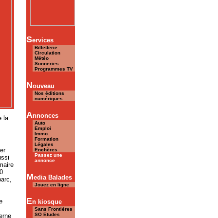
S
ervices
Billetterie
Circulation
Météo
Sonneries
Programmes TV
N
ouveau
Nos éditions
numériques
A
nnonces
 la
Auto
Emploi
Immo
Formation
Légales
er
Enchères
Passez une
ussi
annonce
maire
0
M
edia Balades
parc,
Jouez en ligne
E
e
n kiosque
Sans Frontières
SO Etudes
erne