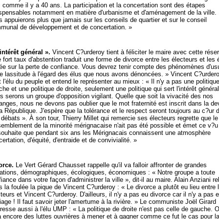
 comme il y a 40 ans. La participation et la concertation sont des étapes
ispensables notamment en matière d'urbanisme et d'aménagement de la ville.
 appuierons plus que jamais sur les conseils de quartier et sur le conseil
munal de développement et de concertation. »
intérêt général ».
Vincent C?urderoy tient à féliciter le maire avec cette réser
 fort taux d'abstention traduit une forme de divorce entre les électeurs et les 
ée sur la perte de confiance. Vous devrez tenir compte des phénomènes d'us
de lassitude à l'égard des élus que nous avons dénoncées. » Vincent C?urder
 l'élu du peuple et entend le représenter au mieux : « Il n'y a pas une politiqu
he et une politique de droite, seulement une politique qui sert l'intérêt général
 serons un groupe d'opposition vigilant. Quelle que soit la vivacité des nos
nges, nous ne devons pas oublier que le mot fraternité est inscrit dans la de
a République. J'espère que la tolérance et le respect seront toujours au c?ur 
débats ». À son tour, Thierry Millet qui remercie ses électeurs regrette que le
semblement de la minorité mérignacaise n'ait pas été possible et émet ce v?u 
souhaite que pendant six ans les Mérignacais connaissent une atmosphère
ertation, d'équité, d'entraide et de convivialité. »
orce.
Le Vert Gérard Chausset rappelle qu'il va falloir affronter de grandes
ations, démographiques, écologiques, économiques : « Notre groupe a toute
iance dans votre façon d'administrer la ville », dit-il au maire. Alain Anziani re
 la foulée la pique de Vincent C?urderoy : « Le divorce a plutôt eu lieu entre 
teurs et Vincent C?urderoy. D'ailleurs, il n'y a pas eu divorce car il n'y a pas 
age ! Il faut savoir jeter l'amertume à la rivière. » Le communiste Joël Girard
resse aussi à l'élu UMP : « La politique de droite n'est pas celle de gauche. 
a encore des luttes ouvrières à mener et à gagner comme ce fut le cas pour l