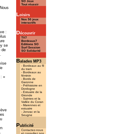
SO Jeux
Tout réussir
 Nous
L
oisirs
Nos 50 jeux
interactifs
ve :
D
écouvrir
élus
TV7
ure
Bordeaux7
Editions SO
oy se
Surf Session
e de
SO Solidarité
.
B
alades MP3
vise
- Bordeaux au fil
de
du tram
- Bordeaux au
féminin
: «
- Bords de
Garonne
- Préhistoire en
Dordogne
- Estuaire de la
Gironde
- Saintes et la
Vallée du Coran
- Marennes et
estuaire
lève
- Jonzac et la
les
Seugne
eu
P
ublicité
On
Contactez-nous
a
et consultez nos