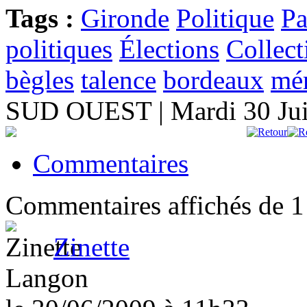
Tags :
Gironde
Politique
Pa
politiques
Élections
Collect
bègles
talence
bordeaux
mé
SUD OUEST | Mardi 30 Ju
Commentaires
Commentaires affichés de
1
Zinette
Langon