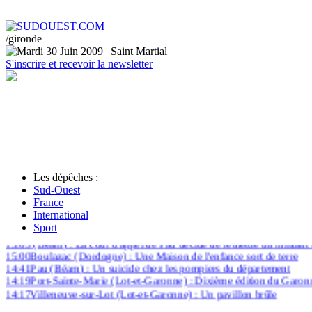
/gironde
Mardi 30 Juin 2009 | Saint Martial
S'inscrire et recevoir la newsletter
Les dépêches :
Sud-Ouest
France
International
15:09
Saint-Simeux
(Charente)
:
Une souscription lancée pour l'église
Sport
15:05
(Béarn)
:
La cour d'appel de Pau décide de remettre un militant
15:00
Boulazac
(Dordogne)
:
Une Maison de l'enfance sort de terre
14:41
Pau
(Béarn)
:
Un suicide chez les pompiers du département
14:19
Port-Sainte-Marie
(Lot-et-Garonne)
:
Dixième édition du Garo
14:17
Villeneuve-sur-Lot
(Lot-et-Garonne)
:
Un pavillon brûle
14:14
Agen
(Lot-et-Garonne)
:
Un incendie au foyer de la Roseraie
14:07
Royan
(Charente-Maritime)
:
Fausses alertes à la grippe A