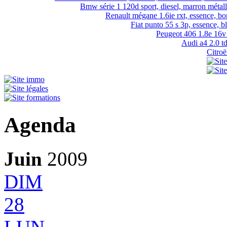
Bmw série 1 120d sport, diesel, marron métalli
Renault mégane 1.6ie rxt, essence, bor
Fiat punto 55 s 3p, essence, bl
Peugeot 406 1.8e 16v s
Audi a4 2.0 tdi
Citroë
Agenda
Juin
2009
DIM
28