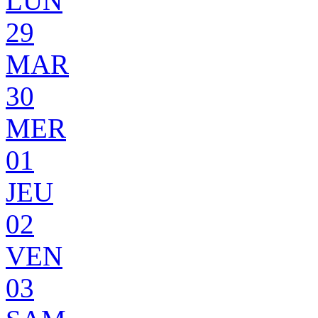
LUN
29
MAR
30
MER
01
JEU
02
VEN
03